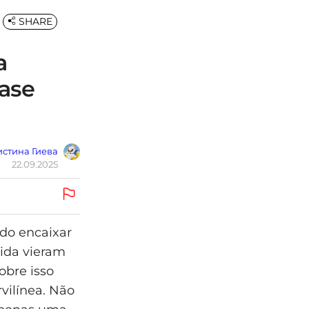
SHARE
a
uase
стина Гиева
22.09.2025
ndo encaixar
ida vieram
obre isso
vilínea. Não