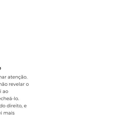
e
mar atenção.
não revelar o
i ao
echeá-lo.
o direito, e
ei mais