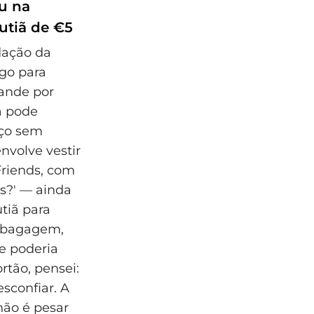
u na
utiã de €5
dação da
go para
rande por
ã pode
aço sem
nvolve vestir
Friends, com
es?' — ainda
tiã para
a bagagem,
le poderia
rtão, pensei:
sconfiar. A
 não é pesar