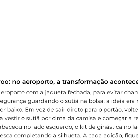
voo: no aeroporto, a transformação acontec
eroporto com a jaqueta fechada, para evitar cha
segurança guardando o sutiã na bolsa; a ideia era 
r baixo. Em vez de sair direto para o portão, volte
a vestir o sutiã por cima da camisa e começar a r
beceou no lado esquerdo, o kit de ginástica no lad
pesca completando a silhueta. A cada adição, fiqu