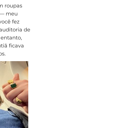
om roupas
s — meu
você fez
auditoria de
entanto,
tiã ficava
os.