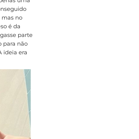
 apenas uma
conseguido
, mas no
eso é da
egasse parte
o para não
 ideia era