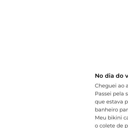
No dia do 
Cheguei ao a
Passei pela 
que estava po
banheiro par
Meu bikini ca
o colete de 