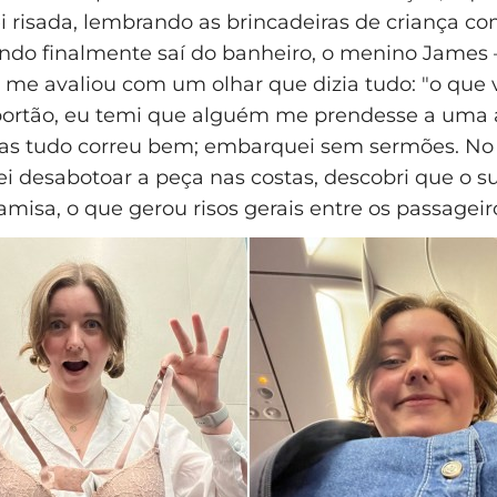
i risada, lembrando as brincadeiras de criança c
ndo finalmente saí do banheiro, o menino Jame
e avaliou com um olhar que dizia tudo: "o que 
portão, eu temi que alguém me prendesse a uma 
s tudo correu bem; embarquei sem sermões. No 
i desabotoar a peça nas costas, descobri que o su
amisa, o que gerou risos gerais entre os passageir