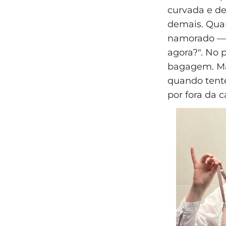
curvada e de
demais. Qua
namorado — m
agora?". No 
bagagem. Ma
quando tente
por fora da c