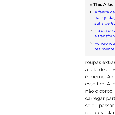
In This Articl
A faísca d
na liquid
sutiã de €
No dia do 
a transfo
Funcionou.
realmente
roupas extra
a fala de Jo
é meme. Aind
esse fim. A 
não o corpo.
carregar par
se eu passar
ideia era cla