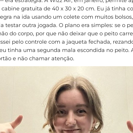
— era estratégia. A Wizz Air, em janeiro, permite
abine gratuita de 40 x 30 x 20 cm. Eu já tinha 
regra na ida usando um colete com muitos bolsos
a testar outra jogada. O plano era simples: se o p
o do corpo, por que não deixar que o peito carr
ssei pelo controle com a jaqueta fechada, rezand
eu tinha uma segunda mala escondida no peito. A
rtão e não chamar atenção.