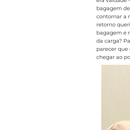
era vaidade 
bagagem de c
contornar a 
retorno queri
bagagem e nã
da carga? Pa
parecer que 
chegar ao po