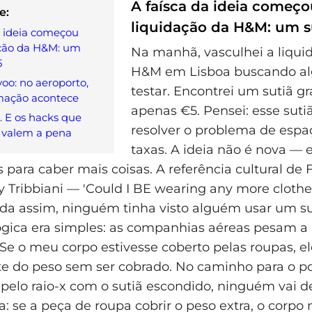
A faísca da ideia começo
e:
liquidação da H&M: um s
a ideia começou
ação da H&M: um
Na manhã, vasculhei a liqui
5
H&M em Lisboa buscando al
voo: no aeroporto,
testar. Encontrei um sutiã g
rmação acontece
apenas €5. Pensei: esse suti
 E os hacks que
resolver o problema de esp
 valem a pena
taxas. A ideia não é nova — e
s para caber mais coisas. A referência cultural de 
ey Tribbiani — 'Could I BE wearing any more cloth
a assim, ninguém tinha visto alguém usar um su
lógica era simples: as companhias aéreas pesam 
 Se o meu corpo estivesse coberto pelas roupas, e
te do peso sem ser cobrado. No caminho para o po
 pelo raio-x com o sutiã escondido, ninguém vai de
ra: se a peça de roupa cobrir o peso extra, o corpo