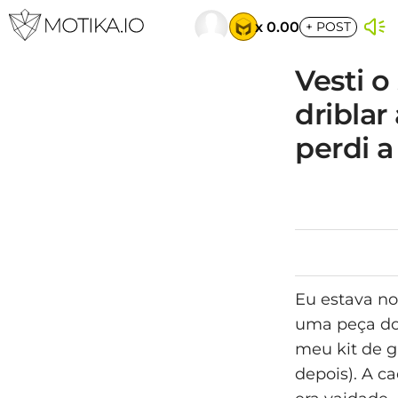
x 0.00
+
POST
Vesti o
driblar
perdi a
Eu estava no
uma peça do 
meu kit de g
depois). A c