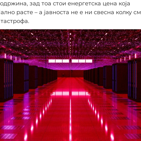
содржина, зад тоа стои енергетска цена која
ално расте – а јавноста не е ни свесна колку с
тастрофа.