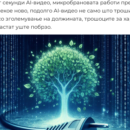
ет секунди AI-видео, микробрановата работи пре
секое ново, подолго AI-видео не само што трош
у со зголемување на должината, трошоците за х
астат уште побрзо.