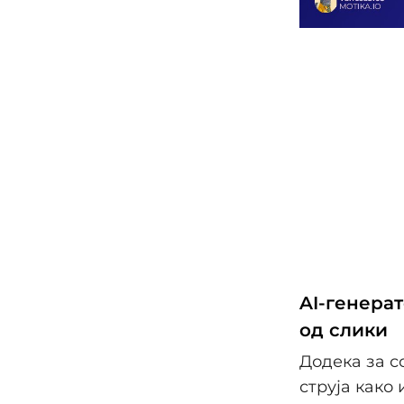
AI-генера
од слики
Додека за с
струја како