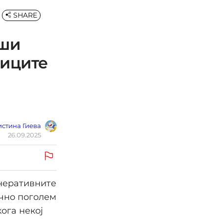
SHARE
оши
ниците
стина Гиева
26.09.2025
енеративните
ично поголем
ога некој