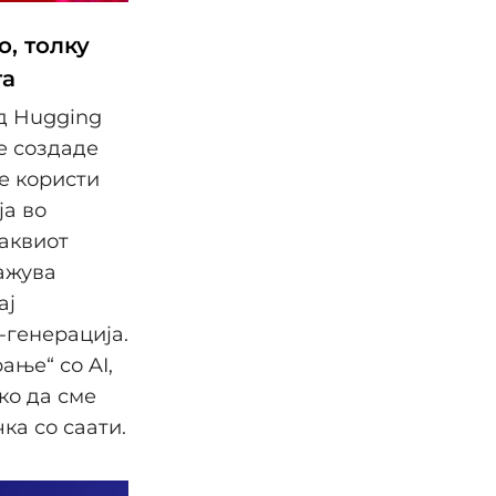
о, толку
та
д Hugging
е создаде
е користи
ја во
Ваквиот
ажува
ај
-генерација.
ање“ со AI,
ко да сме
а со саати.