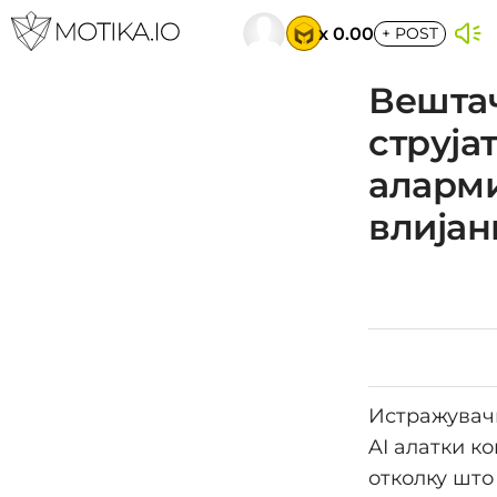
x 0.00
+
POST
Вештач
струја
аларми
влијан
Истражувачи
AI алатки к
отколку што