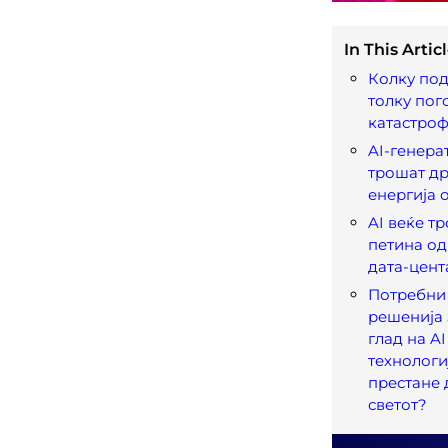
In This Articl
Колку под
толку пог
катастроф
AI-генера
трошат др
енергија 
AI веќе т
петина од
дата-цент
Потребни 
решенија 
глад на AI
технологи
престане 
светот?