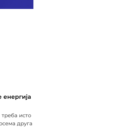
е енергија
и треба исто
сосема друга