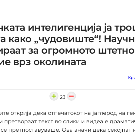
ката интелигенција ја тр
та како „чудовиште“! Науч
раат за огромното штетно
ие врз околината
Кри
23
те открија дека отпечатокот на јаглерод на г
ои претвораат текст во слики и видеа е драмат
 се претпоставуваше. Ова значи дека секојпат к