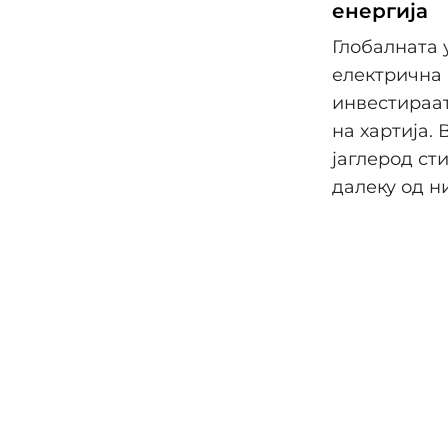
енергија
Глобалната 
електрична 
инвестираат
на хартија.
јаглерод ст
далеку од н