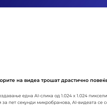
торите на видеа трошат драстично повеќ
оздавање една AI-слика од 1.024 x 1.024 пиксел
 и за пет секунди микробранова, AI-видеата се 