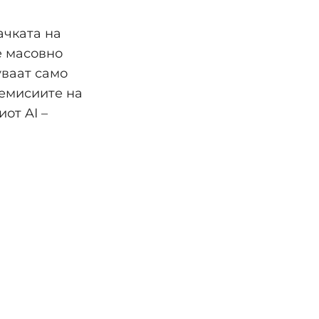
ачката на
e масовно
уваат само
 емисиите на
от AI –