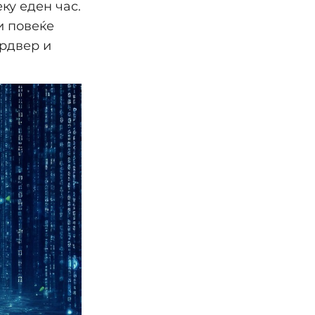
ку еден час.
и повеќе
ардвер и