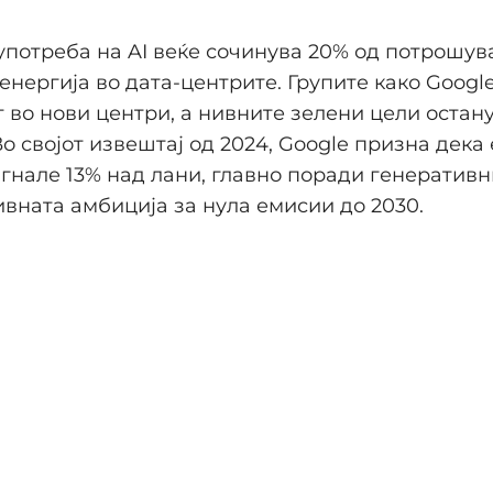
употреба на AI веќе сочинува 20% од потрошув
енергија во дата-центрите. Групите како Googl
 во нови центри, а нивните зелени цели остан
 Во својот извештај од 2024, Google призна дека
игнале 13% над лани, главно поради генеративни
ивната амбиција за нула емисии до 2030.