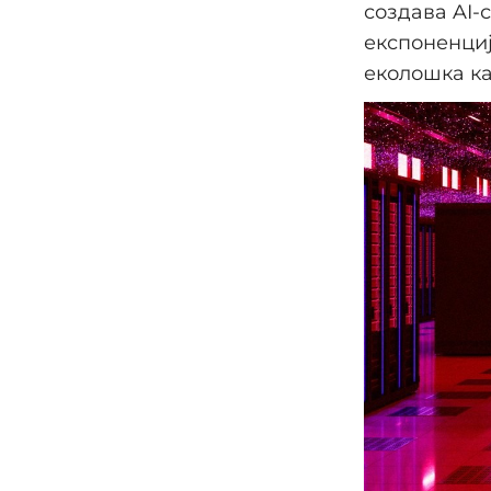
создава AI-
експоненциј
еколошка ка