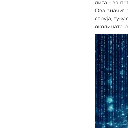
лига – за п
Ова значи: 
струја, тук
околината р