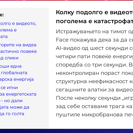
Колку подолго e видеот
e:
поголема e катастрофа
олго e видеото,
олема e
Истражувањето на тимот о
ата
Face покажува дека за да с
торите на видеа
AI-видео од шест секунди с
астично повеќе
четири пати повеќе енерги
од слики
споредба со три секунди. 
роши една
 глобалната
неконтролиран пораст пок
арска енергија
структурна неефикасност к
се итни
сегашните алатки за видео
за енергетската
После неколку секунди „игр
 – но дали
зад себе оставаме трага ка
јата може да
да го голта
пуштиле микробранова печк