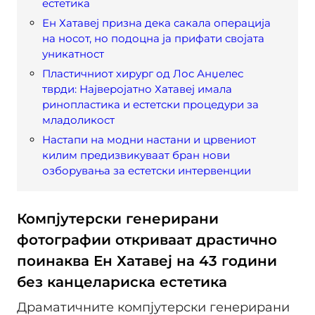
естетика
Ен Хатавеј призна дека сакала операција
на носот, но подоцна ја прифати својата
уникатност
Пластичниот хирург од Лос Анџелес
тврди: Најверојатно Хатавеј имала
ринопластика и естетски процедури за
младоликост
Настапи на модни настани и црвениот
килим предизвикуваат бран нови
озборувања за естетски интервенции
Компјутерски генерирани
фотографии откриваат драстично
поинаква Ен Хатавеј на 43 години
без канцелариска естетика
Драматичните компјутерски генерирани