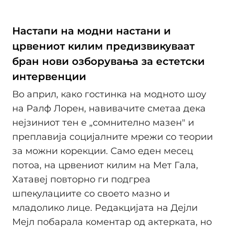
Настапи на модни настани и
црвениот килим предизвикуваат
бран нови озборувања за естетски
интервенции
Во април, како гостинка на модното шоу
на Ралф Лорен, навивачите сметаа дека
нејзиниот тен е „сомнително мазен" и
преплавија социјалните мрежи со теории
за можни корекции. Само еден месец
потоа, на црвениот килим на Мет Гала,
Хатавеј повторно ги подгреа
шпекулациите со своето мазно и
младолико лице. Редакцијата на Дејли
Мејл побарала коментар од актерката, но