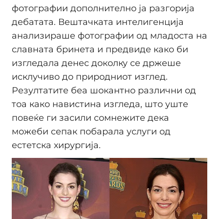
фотографии дополнително ја разгорија
дебатата. Вештачката интелигенција
анализираше фотографии од младоста на
славната бринета и предвиде како би
изгледала денес доколку се држеше
исклучиво до природниот изглед.
Резултатите беа шокантно различни од
тоа како навистина изгледа, што уште
повеќе ги засили сомнежите дека
можеби сепак побарала услуги од
естетска хирургија.