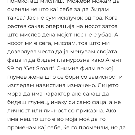
понекогаш мислиш: 'Можеби можам да
сменам нешто кај себе за да бидам
таква.' Јас не сум исклучок од тоа. Кога
растев сакав операција на носот затоа
што мислев дека мојот нос не е убав. А
носот ми е сега, мислам, тоа што ми
дозволува често да ја менувам својата
фаца и да бидам гламурозна како Агент
99 од 'Get Smart'. Снимив филм во кој
глумев жена што се бори со зависност и
изгледам навистина измачено. Лицето
мора да има карактер ако сакаш да
бидеш глумец, инаку си само фаца, а не
личност или личност со приказна. Ако
има нешто што е во моја моќ да го
променам кај себе, ќе го променам, но да