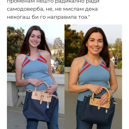
променам нешто радикално ради
самодоверба, не, не мислам дека
некогаш би го направила тоа."