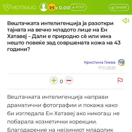
+
x 0.00
POST
SHARE
Вештачката интелигенција ја разоткри
тајната на вечно младото лице на Ен
Хатавеј – Дали е природно сè или има
нешто повеќе зад совршената кожа на 43
години?
Кристина Гиева
17.11.2025
0
Вештачката интелигенција направи
драматични фотографии и покажа како
би изгледала Ен Хатавеј ако никогаш не
побарала козметички корекции.
Благодарение на нејзиниот младолик