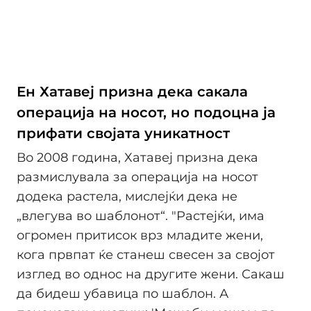
Ен Хатавеј призна дека сакала
операција на носот, но подоцна ја
прифати својата уникатност
Во 2008 година, Хатавеј призна дека
размислувала за операција на носот
додека растела, мислејќи дека не
„влегува во шаблонот“. "Растејќи, има
огромен притисок врз младите жени,
кога првпат ќе станеш свесен за својот
изглед во однос на другите жени. Сакаш
да бидеш убавица по шаблон. А