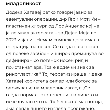
младоликост
Додека Хатавеј ретко говори јавно за
евентуални операции, д-р Гери Мотиќи –
пластичен хирург од Лос Анџелес кој не
ја лекувал актерката – за Дејли Мејл во
2023 изјави: „Немам сомнеж дека имала
операција на носот. Се гледа како носот
од повеќе заоблен и широк преминува во
дефиниран со потенок носен рид и
поистакнат врв. Тоа е водечки знак за
ринопластика." Тој теоретизираше и дека
Хатавеј користела филер или ботокс за
одржување на младолик изглед: „Се
гледа нормалното тенеење на лицето и
исчезнувањето на 'бебешката' маснотија,
ама сепак лицето изгледа поодржано.