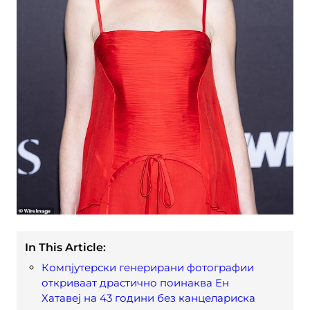
In This Article:
Компјутерски генерирани фотографии
откриваат драстично поинаква Ен
Хатавеј на 43 години без канцелариска