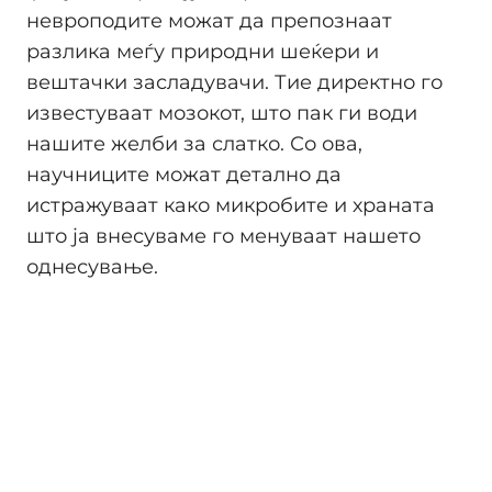
невроподите можат да препознаат
разлика меѓу природни шеќери и
вештачки засладувачи. Тие директно го
известуваат мозокот, што пак ги води
нашите желби за слатко. Со ова,
научниците можат детално да
истражуваат како микробите и храната
што ја внесуваме го менуваат нашето
однесување.