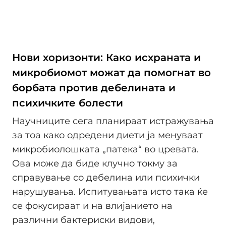
Нови хоризонти: Како исхраната и
микробиомот можат да помогнат во
борбата против дебелината и
психичките болести
Научниците сега планираат истражувања
за тоа како одредени диети ја менуваат
микробиолошката „патека“ во цревата.
Ова може да биде клучно токму за
справување со дебелина или психички
нарушувања. Испитувањата исто така ќе
се фокусираат и на влијанието на
различни бактериски видови,