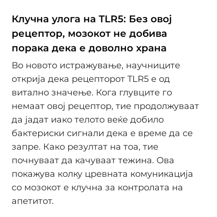
Клучна улога на TLR5: Без овој
рецептор, мозокот не добива
порака дека е доволно храна
Во новото истражување, научниците
открија дека рецепторот TLR5 е од
витално значење. Кога глувците го
немаат овој рецептор, тие продолжуваат
да јадат иако телото веќе добило
бактериски сигнали дека е време да се
запре. Како резултат на тоа, тие
почнуваат да качуваат тежина. Ова
покажува колку цревната комуникација
со мозокот е клучна за контролата на
апетитот.