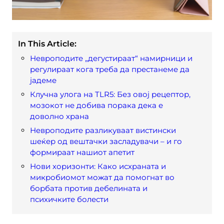
In This Article:
Невроподите „дегустираат“ намирници и
регулираат кога треба да престанеме да
јадеме
Клучна улога на TLR5: Без овој рецептор,
мозокот не добива порака дека е
доволно храна
Невроподите разликуваат вистински
шеќер од вештачки засладувачи – и го
формираат нашиот апетит
Нови хоризонти: Како исхраната и
микробиомот можат да помогнат во
борбата против дебелината и
психичките болести