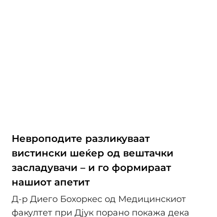
Невроподите разликуваат
вистински шеќер од вештачки
засладувачи – и го формираат
нашиот апетит
Д-р Диего Бохоркес од Медицинскиот
факултет при Дјук порано покажа дека