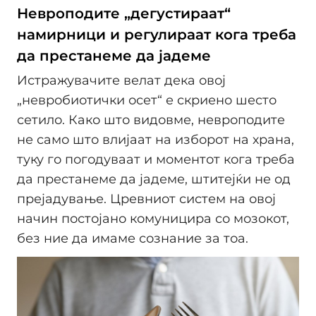
Невроподите „дегустираат“
намирници и регулираат кога треба
да престанеме да јадеме
Истражувачите велат дека овој
„невробиотички осет“ е скриено шесто
сетило. Како што видовме, невроподите
не само што влијаат на изборот на храна,
туку го погодуваат и моментот кога треба
да престанеме да јадеме, штитејќи не од
прејадување. Цревниот систем на овој
начин постојано комуницира со мозокот,
без ние да имаме сознание за тоа.