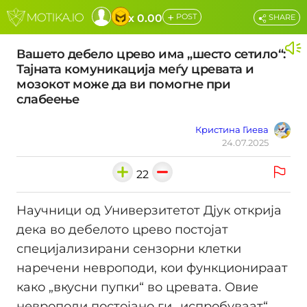
+
x 0.00
POST
SHARE
Вашето дебело црево има „шесто сетило“:
Тајната комуникација меѓу цревата и
мозокот може да ви помогне при
слабеење
Кристина Гиева
24.07.2025
22
Научници од Универзитетот Дјук открија
дека во дебелото црево постојат
специјализирани сензорни клетки
наречени невроподи, кои функционираат
како „вкусни пупки“ во цревата. Овие
невроподи постојано ги „испробуваат“