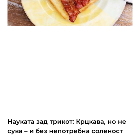
Науката зад трикот: Крцкава, но не
сува – и без непотребна соленост