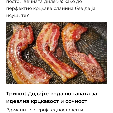
постои вечната дилема: како до
перфектно крцкава сланина без да ја
исушите?
Трикот: Додајте вода во тавата за
идеална крцкавост и сочност
Гурманите открија едноставен и