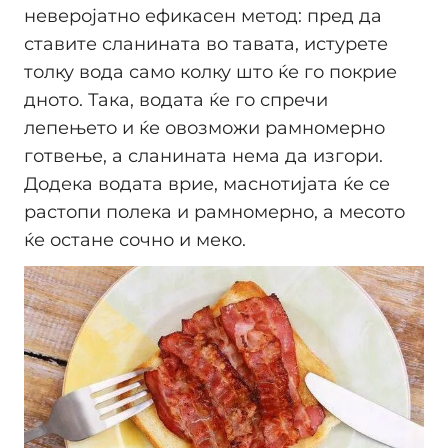
неверојатно ефикасен метод: пред да
ставите сланината во тавата, истурете
толку вода само колку што ќе го покрие
дното. Така, водата ќе го спречи
лепењето и ќе овозможи рамномерно
готвење, а сланината нема да изгори.
Додека водата врие, маснотијата ќе се
растопи полека и рамномерно, а месото
ќе остане сочно и меко.