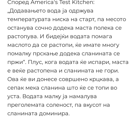
Според America's Test Kitchen:
„Додавањето вода ја одржува
температурата ниска на старт, па месото
останува сочно додека маста полека се
растопува. И бидејќи водата помага
маслото да се растопи, ќе имате многу
помалку прскање додека сланината се
пржи“. Плус, кога водата ќе испари, маста
е веќе растопена и сланината не гори.
Ова ќе ви донесе совршено крцкава, а
сепак мека сланина што ќе се топи во
уста. Водата малку ја намалува
преголемата соленост, па вкусот на
сланината доминира.