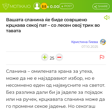
+
x 0.00
POST
SHARE
Вашата сланина ќе биде совршено
крцкава секој пат – со лесен овој трик во
тавата
Кристина Гиева
07.10.2025
25
Сланина – омилената храна за утеха,
може да не е најздравиот избор, но е
несомнено еден од највкусните на светот.
Без разлика дали би ја јаделе за појадок
или на ручек, крцкавата сланина може да
го промени секое јадење. Но секогаш