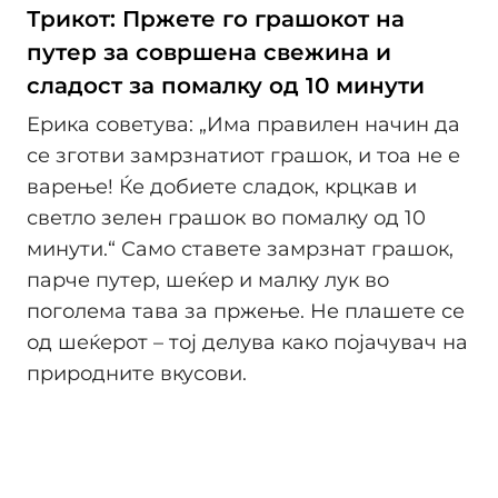
Трикот: Пржете го грашокот на
путер за совршена свежина и
сладост за помалку од 10 минути
Ерика советува: „Има правилен начин да
се зготви замрзнатиот грашок, и тоа не е
варење! Ќе добиете сладок, крцкав и
светло зелен грашок во помалку од 10
минути.“ Само ставете замрзнат грашок,
парче путер, шеќер и малку лук во
поголема тава за пржење. Не плашете се
од шеќерот – тој делува како појачувач на
природните вкусови.