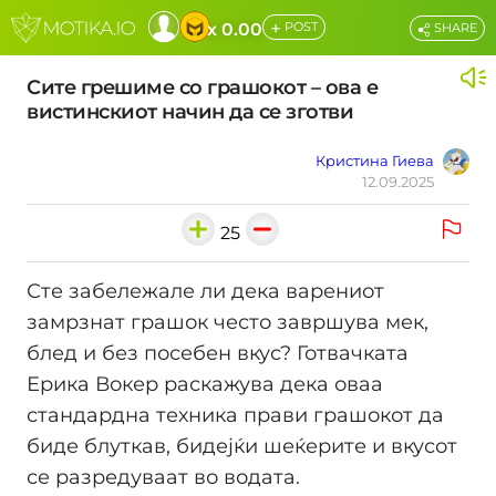
+
x 0.00
POST
SHARE
Сите грешиме со грашокот – ова е
вистинскиот начин да се зготви
Кристина Гиева
12.09.2025
25
Сте забележале ли дека варениот
замрзнат грашок често завршува мек,
блед и без посебен вкус? Готвачката
Ерика Вокер раскажува дека оваа
стандардна техника прави грашокот да
биде блуткав, бидејќи шеќерите и вкусот
се разредуваат во водата.