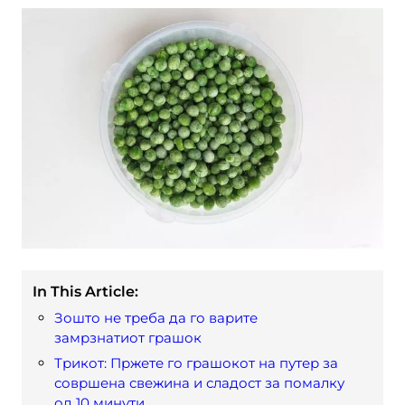
In This Article:
Зошто не треба да го варите
замрзнатиот грашок
Трикот: Пржете го грашокот на путер за
совршена свежина и сладост за помалку
од 10 минути