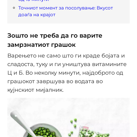
Точниот момент за посолување: Вкусот
доаѓа на крајот
Зошто не треба да го варите
замрзнатиот грашок
Варењето не само што ги краде бојата и
сладоста, туку и ги уништува витамините
Ц и Б. Во неколку минути, најдоброто од
грашокот завршува во водата во
кујнскиот мијалник.