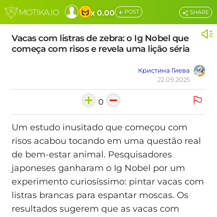
+
x 0.00
POST
SHARE
Vacas com listras de zebra: o Ig Nobel que
começa com risos e revela uma lição séria
Кристина Гиева
22.09.2025
0
Um estudo inusitado que começou com
risos acabou tocando em uma questão real
de bem-estar animal. Pesquisadores
japoneses ganharam o Ig Nobel por um
experimento curiosíssimo: pintar vacas com
listras brancas para espantar moscas. Os
resultados sugerem que as vacas com