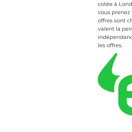
cotée à Londr
vous prenez 
offres sont c
valent la pei
indépendance
les offres.