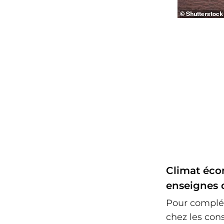
Climat écon
enseignes d
Pour complét
chez les con