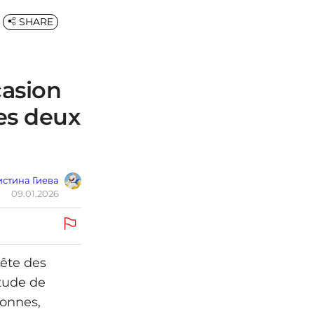
SHARE
casion
les deux
стина Гиева
09.01.2026
tête des
tude de
sonnes,