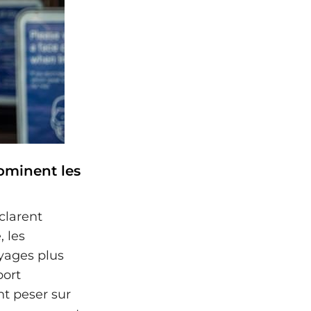
ominent les
clarent
 les
yages plus
port
nt peser sur