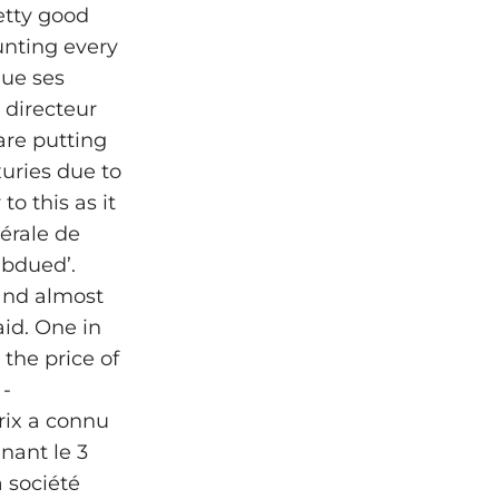
etty good
unting every
que ses
 directeur
are putting
uries due to
to this as it
nérale de
ubdued’.
 and almost
id. One in
the price of
 -
prix a connu
nant le 3
a société