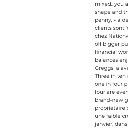
mixed…you a
shape and th
penny, » a d
clients sont
chez Nationw
off bigger p
financial worr
balances enj
Greggs, a av
Three in ten
one in four 
four are eve
brand-new go
propriétaire 
une faible c
janvier, dan