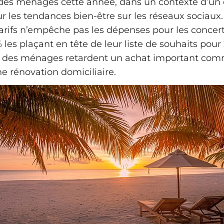
s des ménages cette année, dans un contexte d’u
r les tendances bien‑être sur les réseaux sociaux.
arifs n’empêche pas les dépenses pour les concert
 % les plaçant en tête de leur liste de souhaits pour
 % des ménages retardent un achat important co
e rénovation domiciliaire.