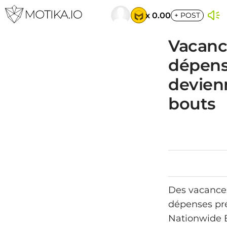
x 0.00
+
POST
Vacance
dépens
devienn
bouts
Des vacances
dépenses pré
Nationwide B