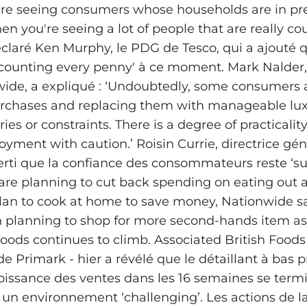
re seeing consumers whose households are in pr
en you're seeing a lot of people that are really co
éclaré Ken Murphy, le PDG de Tesco, qui a ajouté 
 'counting every penny' à ce moment. Mark Nalder,
ide, a expliqué : ‘Undoubtedly, some consumers 
urchases and replacing them with manageable lux
ies or constraints. There is a degree of practicality 
oyment with caution.’ Roisin Currie, directrice gé
erti que la confiance des consommateurs reste ‘s
 are planning to cut back spending on eating out
plan to cook at home to save money, Nationwide sa
n planning to shop for more second-hands item as 
ods continues to climb. Associated British Foods
de Primark - hier a révélé que le détaillant à bas 
roissance des ventes dans les 16 semaines se termi
s un environnement ‘challenging’. Les actions de l