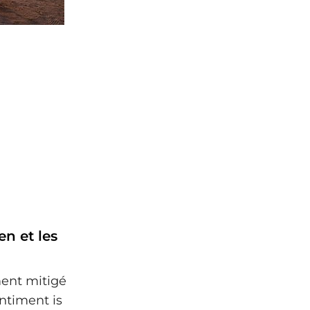
n et les
ment mitigé
ntiment is