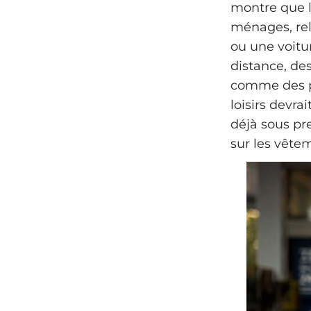
montre que l
ménages, re
ou une voitu
distance, des
comme des pr
loisirs devra
déjà sous pr
sur les vêtem