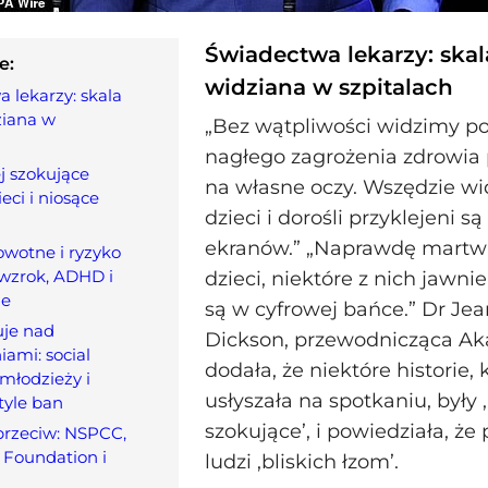
Świadectwa lekarzy: ska
e:
widziana w szpitalach
 lekarzy: skala
ziana w
„Bez wątpliwości widzimy p
nagłego zagrożenia zdrowia
j szokujące
na własne oczy. Wszędzie wi
ieci i niosące
dzieci i dorośli przyklejeni s
ekranów.” „Naprawdę martwi
owotne i ryzyko
: wzrok, ADHD i
dzieci, niektóre z nich jawni
ne
są w cyfrowej bańce.” Dr Jea
uje nad
Dickson, przewodnicząca Ak
iami: social
dodała, że niektóre historie, 
młodzieży i
usłyszała na spotkaniu, były
tyle ban
szokujące’, i powiedziała, że
przeciw: NSPCC,
 Foundation i
ludzi ‚bliskich łzom’.