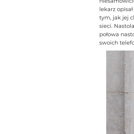
niesamowicie
lekarz opisa
tym, jak jej 
sieci. Nastol
połowa nasto
swoich telef