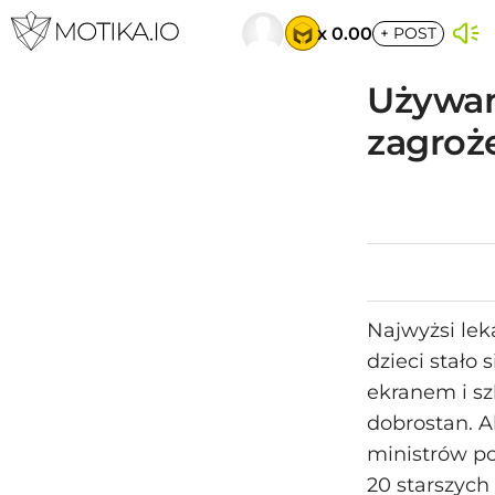
x 0.00
+
POST
Używani
zagroż
Najwyżsi lek
dzieci stało
ekranem i sz
dobrostan. A
ministrów p
20 starszych 