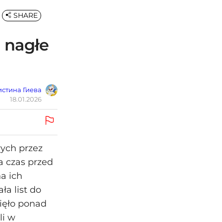
SHARE
 nagłe
стина Гиева
18.01.2026
ych przez
a czas przed
a ich
a list do
ięło ponad
li w