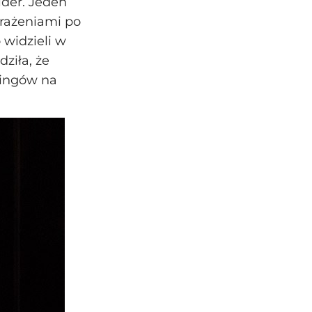
ider. Jeden
brażeniami po
 widzieli w
dziła, że
dingów na