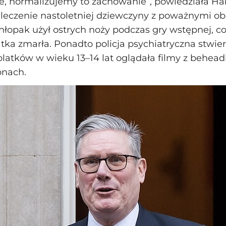
, normalizujemy to zachowanie”, powiedziała Ha
ł leczenie nastoletniej dziewczyny z poważnymi o
chłopak użył ostrych noży podczas gry wstępnej, co
atka zmarła. Ponadto policja psychiatryczna stwier
latków w wieku 13–14 lat oglądała filmy z behea
onach.