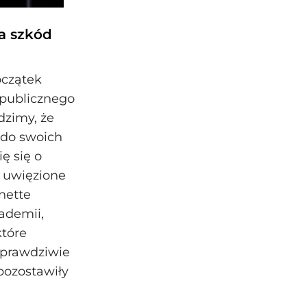
la szkód
oczątek
 publicznego
dzimy, że
ą do swoich
ę się o
e uwięzione
nette
ademii,
które
 ‚prawdziwie
 pozostawiły