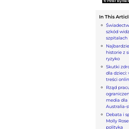
In This Articl
Świadectwa
szkód wid
szpitalach
Najbardzie
historie z s
ryzyko
Skutki zdr
dla dzieci
treści onli
Rząd prac
ograniczen
media dla 
Australia-s
Debata i s
Molly Rose
polityka