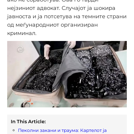
нејзиниот адвокат. Случајот ја шокира
јавноста и ја потсетува на темните страни
од меѓународниот организиран
криминал.
In This Article:
Пеколни закани и траума: Картелот ја