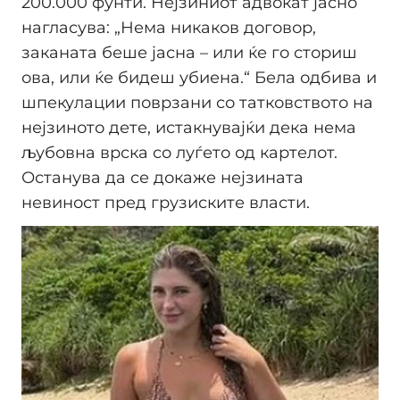
200.000 фунти. Нејзиниот адвокат јасно
нагласува: „Нема никаков договор,
заканата беше јасна – или ќе го сториш
ова, или ќе бидеш убиена.“ Бела одбива и
шпекулации поврзани со татковството на
нејзиното дете, истакнувајќи дека нема
љубовна врска со луѓето од картелот.
Останува да се докаже нејзината
невиност пред грузиските власти.