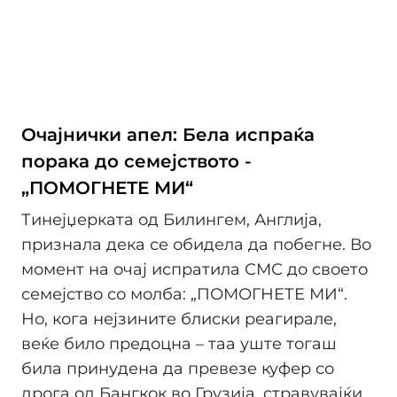
Очајнички апел: Бела испраќа
порака до семејството -
„ПОМОГНЕТЕ МИ“
Тинејџерката од Билингем, Англија,
признала дека се обидела да побегне. Во
момент на очај испратила СМС до своето
семејство со молба: „ПОМОГНЕТЕ МИ“.
Но, кога нејзините блиски реагирале,
веќе било предоцна – таа уште тогаш
била принудена да превезе куфер со
дрога од Бангкок во Грузија, стравувајќи