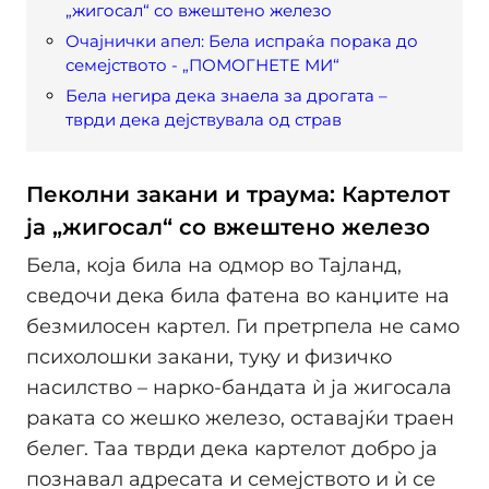
„жигосал“ со вжештено железо
Очајнички апел: Бела испраќа порака до
семејството - „ПОМОГНЕТЕ МИ“
Бела негира дека знаела за дрогата –
тврди дека дејствувала од страв
Пеколни закани и траума: Картелот
ја „жигосал“ со вжештено железо
Бела, која била на одмор во Тајланд,
сведочи дека била фатена во канџите на
безмилосен картел. Ги претрпела не само
психолошки закани, туку и физичко
насилство – нарко-бандата ѝ ја жигосала
раката со жешко железо, оставајќи траен
белег. Таа тврди дека картелот добро ја
познавал адресата и семејството и ѝ се