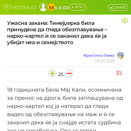
+
x 0.00
POST
SHARE
Ужасна закана: Тинејџерка била
принудена да гледа обезглавување –
нарко-картел ѝ се заканил дека ќе ја
убијат неа и семејството
Кристина Гиева
03.07.2025
25
18 годишната Бела Мај Кали, осомничена
за пренос на дрога, била заплашувана од
нарко-картел кој ја натерал да гледа
видео од обезглавување на маж и ѝ се
заканил дека ќе ја снајде истата судбина
ако не соработува. Ова го тврди