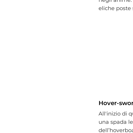
negli anime.
eliche poste 
Hover-swor
All'inizio di
una spada le
dell’hoverboa