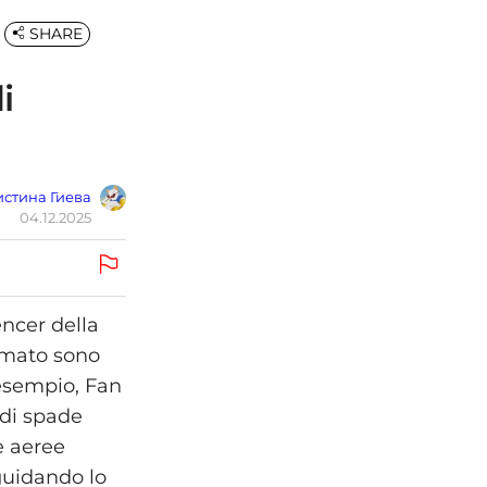
SHARE
i
стина Гиева
04.12.2025
ncer della
ormato sono
 esempio, Fan
di spade
e aeree
guidando lo