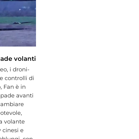
pade volanti
o, i droni-
 controlli di
 Fan è in
 spade avanti
 cambiare
notevole,
a volante
 cinesi e