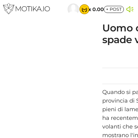
x 0.00
+
POST
Uomo c
spade v
Quando si pa
provincia di 
pieni di lame
ha recentem
volanti che 
mostrano l'i