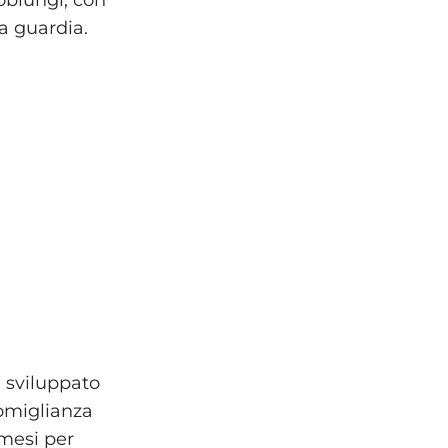
oblungi, con
la guardia.
a sviluppato
somiglianza
 mesi per