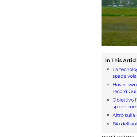
In This Articl
La tecnolog
spade vola
Hover-swo
record Gu
Obiettivo f
spade com
Altro sulla
Bio dell’au