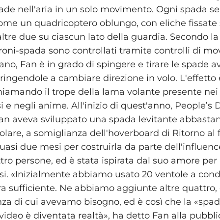
ade nell'aria in un solo movimento. Ogni spada s
ome un quadricoptero oblungo, con eliche fissate 
ltre due su ciascun lato della guardia. Secondo la
droni-spada sono controllati tramite controlli di m
no, Fan è in grado di spingere e tirare le spade a
tringendole a cambiare direzione in volo. L'effetto 
chiamando il trope della lama volante presente ne
i e negli anime. All'inizio di quest'anno, People’s 
 Fan aveva sviluppato una spada levitante abbasta
olare, a somiglianza dell'hoverboard di Ritorno al fu
uasi due mesi per costruirla da parte dell'influenc
ro persone, ed è stata ispirata dal suo amore per l
esi. «Inizialmente abbiamo usato 20 ventole a cond
ra sufficiente. Ne abbiamo aggiunte altre quattro
nza di cui avevamo bisogno, ed è così che la «spa
video è diventata realtà», ha detto Fan alla pubbli