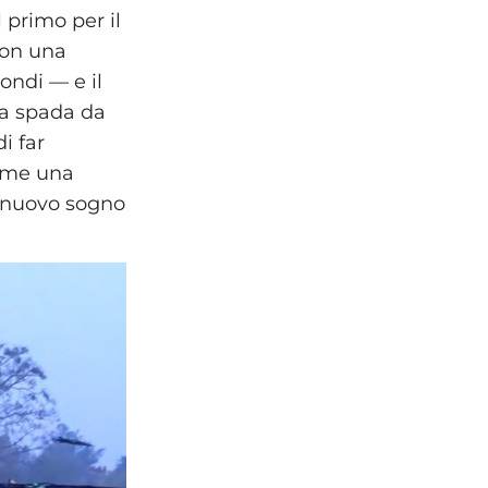
 primo per il
con una
ondi — e il
na spada da
i far
come una
uo nuovo sogno