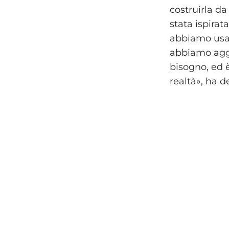
costruirla da
stata ispirat
abbiamo usat
abbiamo aggi
bisogno, ed 
realtà», ha d