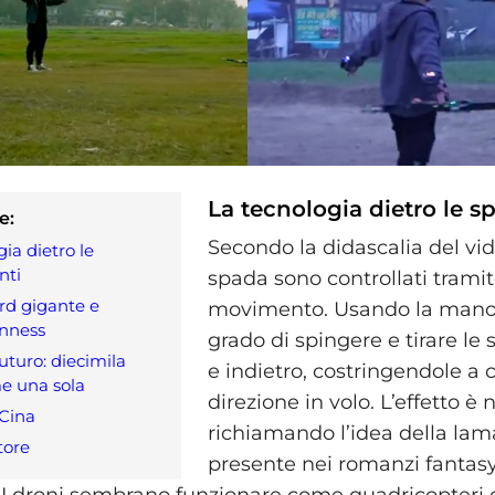
La tecnologia dietro le s
e:
Secondo la didascalia del vide
ia dietro le
nti
spada sono controllati tramite
rd gigante e
movimento. Usando la mano,
inness
grado di spingere e tirare le
uturo: diecimila
e indietro, costringendole a
e una sola
direzione in volo. L’effetto è 
 Cina
richiamando l’idea della lam
tore
presente nei romanzi fantasy