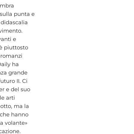
embra
sulla punta e
 didascalia
ovimento.
vanti e
è piuttosto
i romanzi
Daily ha
nza grande
turo II. Ci
er e del suo
e arti
otto, ma la
, che hanno
da volante»
cazione.