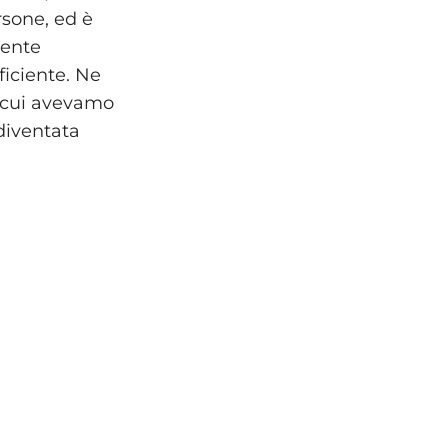
rsone, ed è
mente
ficiente. Ne
i cui avevamo
diventata