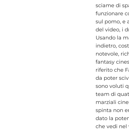
sciame di sp
funzionare c
sul pomo, e a
del video, i 
Usando la ma
indietro, cos
notevole, ri
fantasy cines
riferito che
da poter sciv
sono voluti q
team di quatt
marziali cin
spinta non e
dato la pote
che vedi nel 