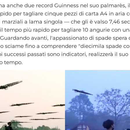
 ha anche due record Guinness nel suo palmarès, il
pido per tagliare cinque pezzi di carta A4 in aria 
 marziali a lama singola — che gli è valso 7,46 sec
il tempo più rapido per tagliare 10 angurie con u
. Guardando avanti, l'appassionato di spade spera d
suo sciame fino a comprendere "diecimila spade 
uoi successi passati sono indicatori, realizzerà il s
mo tempo.