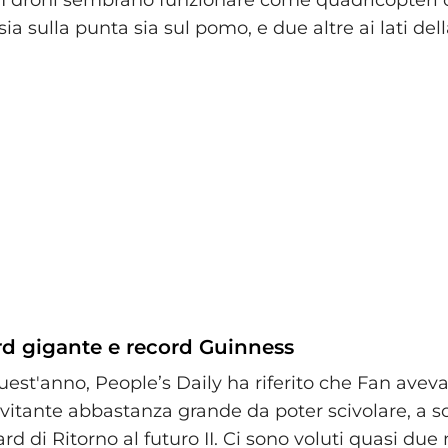
 I droni sembrano funzionare come quadricopteri 
sia sulla punta sia sul pomo, e due altre ai lati del
d gigante e record Guinness
 quest'anno, People’s Daily ha riferito che Fan avev
vitante abbastanza grande da poter scivolare, a 
rd di Ritorno al futuro II. Ci sono voluti quasi due