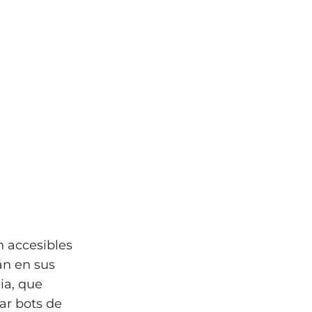
n accesibles
án en sus
ia, que
ar bots de