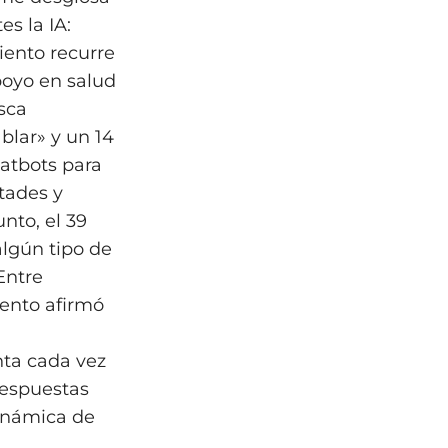
s la IA:
iento recurre
poyo en salud
usca
blar» y un 14
hatbots para
tades y
unto, el 39
algún tipo de
Entre
iento afirmó
nta cada vez
respuestas
dinámica de