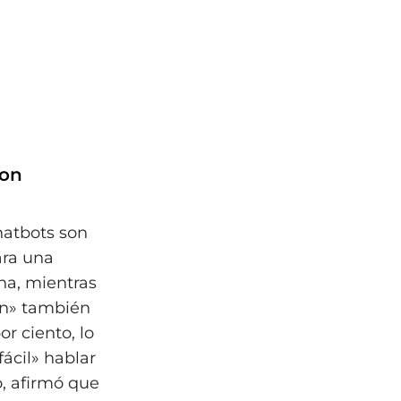
con
hatbots son
ara una
ana, mientras
ón» también
or ciento, lo
ácil» hablar
o, afirmó que