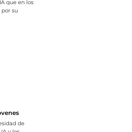
IA que en los
 por su
jóvenes
esidad de
IA y los