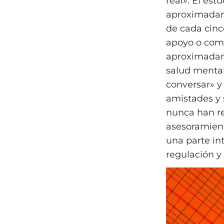
real». El es
aproximadame
de cada cinc
apoyo o comp
aproximadame
salud mental
conversar» y
amistades y s
nunca han re
asesoramient
una parte in
regulación y 