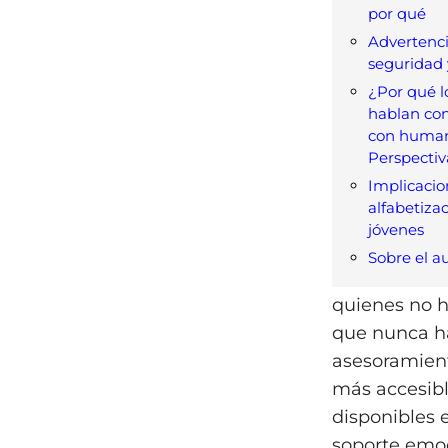
por qué
Advertenci
seguridad 
¿Por qué l
hablan con
con huma
Perspectiv
Implicacio
alfabetiza
jóvenes
Sobre el a
quienes no ha
que nunca ha
asesoramient
más accesibl
disponibles 
soporte emoc