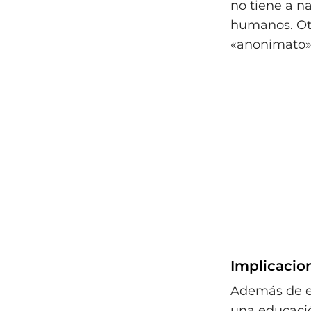
no tiene a n
humanos. Otr
«anonimato»
Implicacion
Además de es
una educació