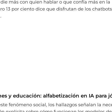
adie más con quien hablar o que confía más en la 
o 13 por ciento dice que disfrutan de los chatbots
.
es y educación: alfabetización en IA para 
te fenómeno social, los hallazgos señalan la nec
n explícita sobre cómo funcionan los modelos de 