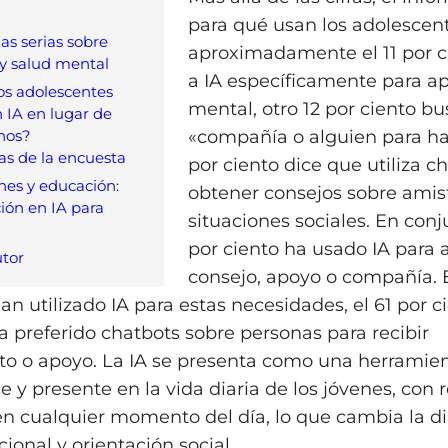
para qué usan los adolescente
as serias sobre
aproximadamente el 11 por c
y salud mental
a IA específicamente para a
os adolescentes
mental, otro 12 por ciento b
 IA en lugar de
nos?
«compañía o alguien para ha
as de la encuesta
por ciento dice que utiliza c
nes y educación:
obtener consejos sobre amis
ción en IA para
situaciones sociales. En conj
por ciento ha usado IA para 
utor
consejo, apoyo o compañía. 
n utilizado IA para estas necesidades, el 61 por c
 preferido chatbots sobre personas para recibir
o o apoyo. La IA se presenta como una herramie
e y presente en la vida diaria de los jóvenes, con 
en cualquier momento del día, lo que cambia la 
ional y orientación social.