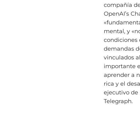
compañía de 
OpenAI’s Cha
«fundamenta
mental, y «n
condiciones 
demandas de 
vinculados a
importante en
aprender a 
rica y el des
ejecutivo de
Telegraph.