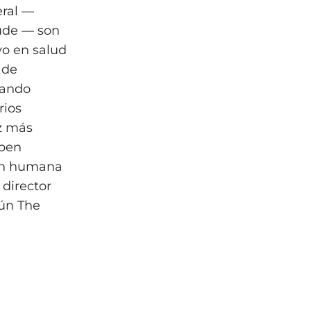
eral —
aude — son
o en salud
 de
tando
rios
ez más
eben
ión humana
 director
gún The