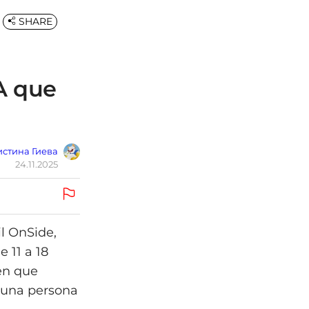
SHARE
A que
стина Гиева
24.11.2025
il OnSide,
 11 a 18
cen que
n una persona