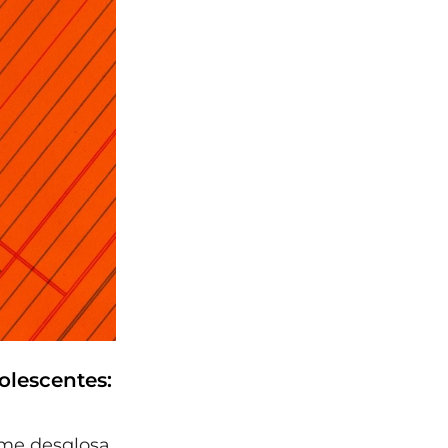
dolescentes:
orme desglosa