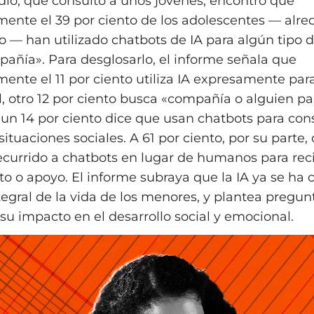
tudio, que consultó a unos jóvenes, encontró que
nte el 39 por ciento de los adolescentes — alre
o — han utilizado chatbots de IA para algún tipo d
añía». Para desglosarlo, el informe señala que
nte el 11 por ciento utiliza IA expresamente par
, otro 12 por ciento busca «compañía o alguien pa
 un 14 por ciento dice que usan chatbots para con
ituaciones sociales. A 61 por ciento, por su parte, 
currido a chatbots en lugar de humanos para reci
o o apoyo. El informe subraya que la IA ya se ha 
tegral de la vida de los menores, y plantea pregun
su impacto en el desarrollo social y emocional.