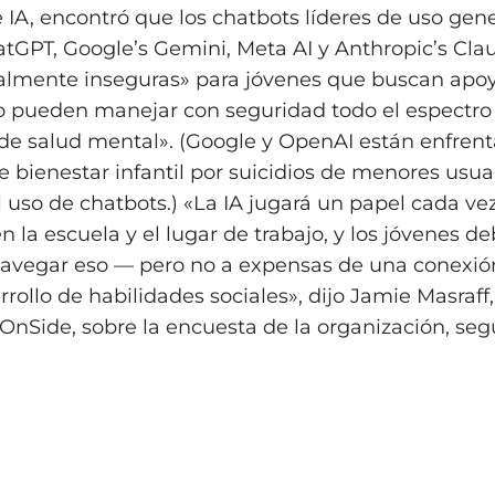
IA, encontró que los chatbots líderes de uso gen
tGPT, Google’s Gemini, Meta AI y Anthropic’s Cl
lmente inseguras» para jóvenes que buscan apoy
o pueden manejar con seguridad todo el espectro
de salud mental». (Google y OpenAI están enfren
bienestar infantil por suicidios de menores usua
l uso de chatbots.) «La IA jugará un papel cada v
 la escuela y el lugar de trabajo, y los jóvenes d
navegar eso — pero no a expensas de una conex
arrollo de habilidades sociales», dijo Jamie Masraff,
 OnSide, sobre la encuesta de la organización, se