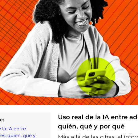
Uso real de la IA entre a
e:
quién, qué y por qué
 la IA entre
es: quién, qué y
Más allá de las cifras, el inf