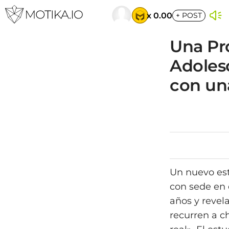
x 0.00
+
POST
Una Pr
Adolesc
con un
Un nuevo est
con sede en 
años y revel
recurren a c