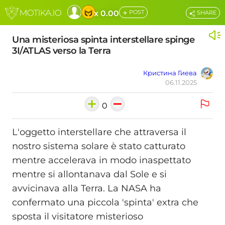
+
x 0.00
POST
SHARE
Una misteriosa spinta interstellare spinge
3I/ATLAS verso la Terra
Кристина Гиева
06.11.2025
0
L'oggetto interstellare che attraversa il
nostro sistema solare è stato catturato
mentre accelerava in modo inaspettato
mentre si allontanava dal Sole e si
avvicinava alla Terra. La NASA ha
confermato una piccola 'spinta' extra che
sposta il visitatore misterioso