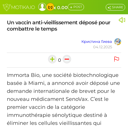
+
x 0.00
POST
SHARE
Un vaccin anti-vieillissement déposé pour
combattre le temps
Кристина Гиева
04.12.2025
0
Immorta Bio, une société biotechnologique
basée à Miami, a annoncé avoir déposé une
demande internationale de brevet pour le
nouveau médicament SenoVax. C’est le
premier vaccin de la catégorie
immunothérapie sénolytique destiné à
éliminer les cellules vieillissantes qui