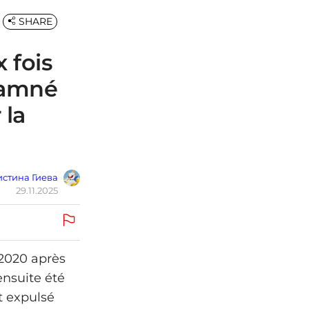
SHARE
 fois
damné
 la
стина Гиева
29.11.2025
 2020 après
ensuite été
t expulsé