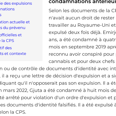
condamnations antérieu
e des expulsions
nations
Selon les documents de la C
s
n'avait aucun droit de rester
ion actuelle et
travailler au Royaume-Uni et
ns du prévenu
expulsé deux fois déjà. Emirj
fficielles et
ans, a été condamné à quatre
e la CPS
mois en septembre 2019 aprè
tif des
s et contexte
reconnu avoir conspiré pour
cannabis et pour deux chefs
n ou de contrôle de documents d'identité avec int
 il a reçu une lettre de décision d'expulsion et a 
quant qu'il n'opposerait pas son expulsion. Il a é
n mars 2022, Gjuta a été condamné à huit mois de
té arrêté pour violation d'un ordre d'expulsion et 
 des documents d'identité falsifiés. Il a été expuls
elon la CPS.