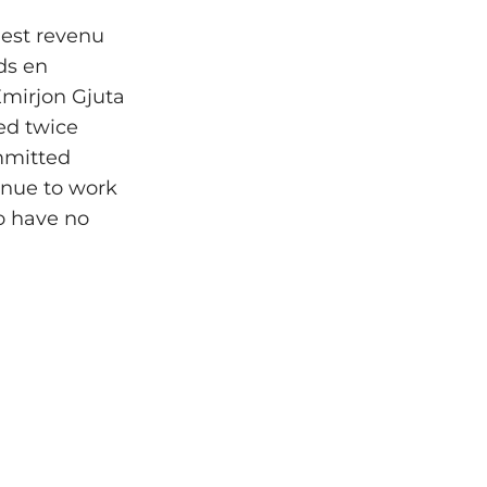
 est revenu
ds en
Emirjon Gjuta
ed twice
ommitted
inue to work
o have no