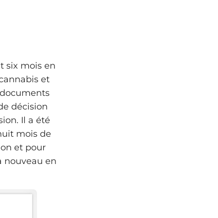
t six mois en
cannabis et
e documents
 de décision
on. Il a été
huit mois de
ion et pour
é à nouveau en