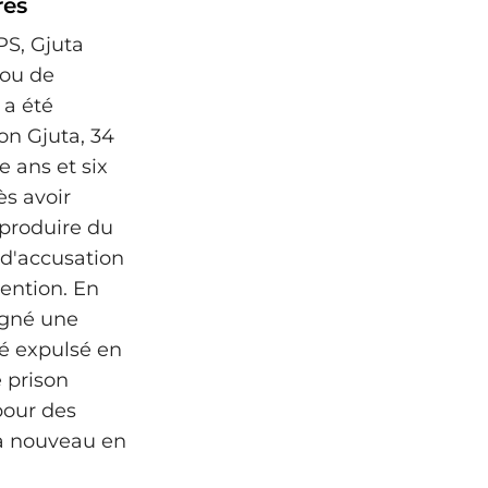
res
PS, Gjuta
 ou de
 a été
on Gjuta, 34
 ans et six
s avoir
 produire du
 d'accusation
ention. En
signé une
té expulsé en
 prison
pour des
é à nouveau en