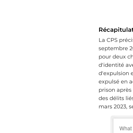
Récapitulat
La CPS préci
septembre 20
pour deux ch
d'identité av
d'expulsion e
expulsé en a
prison après 
des délits li
mars 2023, s