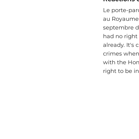
Le porte-paro
au Royaume-U
septembre de
had no right
already. It'
crimes when 
with the Hom
right to be in