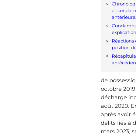
Chronologi
et condam
antérieure
Condamnat
explicatio
Réactions o
position d
Récapitula
antécédent
de possessio
octobre 2019,
décharge indi
août 2020. E
après avoir é
délits liés à
mars 2023, s