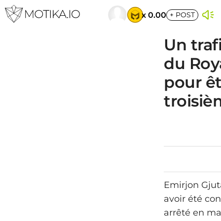
x 0.00
+
POST
Un traf
du Roy
pour êt
troisiè
Emirjon Gjut
avoir été con
arrêté en ma