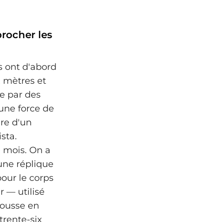
procher les
s ont d'abord
x mètres et
ée par des
une force de
re d'un
ista.
e mois. On a
 une réplique
our le corps
r — utilisé
 housse en
trente-six