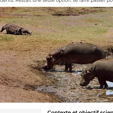
dents. Restait une seule option: se faire passer po
Contexte et objectif scien