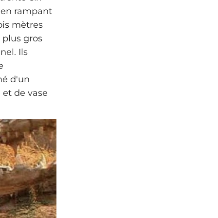
u'en rampant
ois mètres
e plus gros
el. Ils
e
né d'un
 et de vase