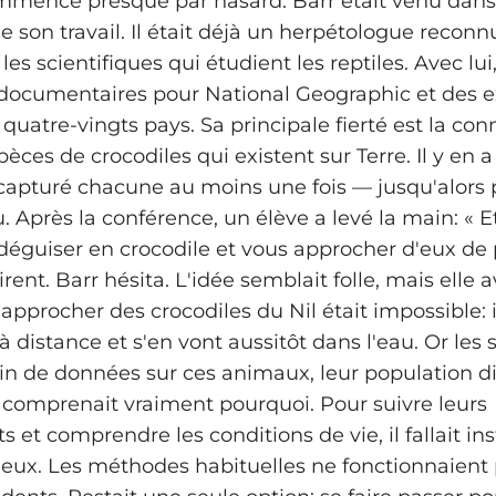
ommence presque par hasard. Barr était venu dans
e son travail. Il était déjà un herpétologue recon
 les scientifiques qui étudient les reptiles. Avec lui
documentaires pour National Geographic et des e
quatre-vingts pays. Sa principale fierté est la co
pèces de crocodiles qui existent sur Terre. Il y en a
 capturé chacune au moins une fois — jusqu'alors
. Après la conférence, un élève a levé la main: « 
déguiser en crocodile et vous approcher d'eux de p
irent. Barr hésita. L'idée semblait folle, mais elle a
'approcher des crocodiles du Nil était impossible: 
 distance et s'en vont aussitôt dans l'eau. Or les 
in de données sur ces animaux, leur population d
comprenait vraiment pourquoi. Pour suivre leurs
et comprendre les conditions de vie, il fallait ins
 eux. Les méthodes habituelles ne fonctionnaient 