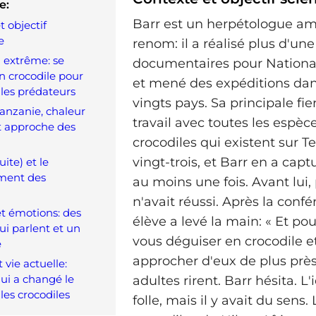
e:
Barr est un herpétologue am
t objectif
e
renom: il a réalisé plus d'un
n extrême: se
documentaires pour Nationa
n crocodile pour
et mené des expéditions dan
les prédateurs
vingts pays. Sa principale fier
Tanzanie, chaleur
travail avec toutes les espèc
t approche des
crocodiles qui existent sur Ter
vingt-trois, et Barr en a cap
uite) et le
ement des
au moins une fois. Avant lui
n'avait réussi. Après la conf
et émotions: des
élève a levé la main: « Et po
ui parlent et un
vous déguiser en crocodile e
e
approcher d'eux de plus près
 vie actuelle:
ui a changé le
adultes rirent. Barr hésita. L
les crocodiles
folle, mais il y avait du sens.