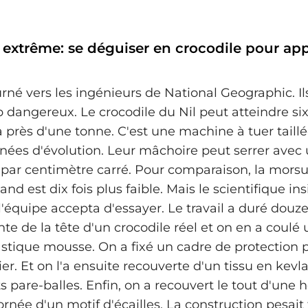
 extrême: se déguiser en crocodile pour ap
urné vers les ingénieurs de National Geographic. Il
p dangereux. Le crocodile du Nil peut atteindre si
à près d'une tonne. C'est une machine à tuer taill
nnées d'évolution. Leur mâchoire peut serrer avec 
par centimètre carré. Pour comparaison, la morsu
nd est dix fois plus faible. Mais le scientifique ins
l'équipe accepta d'essayer. Le travail a duré douz
nte de la tête d'un crocodile réel et on en a coulé
astique mousse. On a fixé un cadre de protection p
ier. Et on l'a ensuite recouverte d'un tissu en kevla
ts pare-balles. Enfin, on a recouvert le tout d'une
née d'un motif d'écailles. La construction pesait 