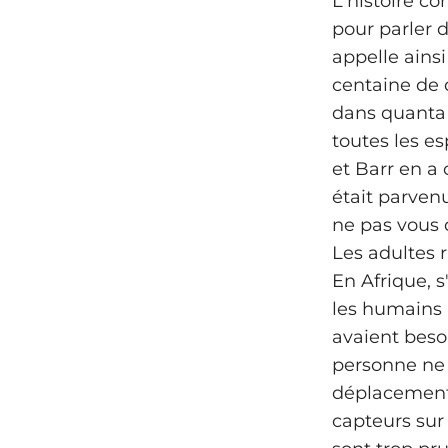
L'histoire c
pour parler d
appelle ainsi
centaine de 
dans quanta 
toutes les es
et Barr en a
était parvenu
ne pas vous 
Les adultes r
En Afrique, s
les humains à
avaient beso
personne ne 
déplacements 
capteurs sur