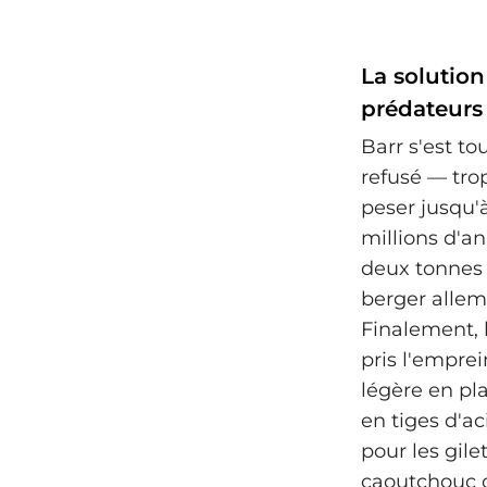
La solution
prédateurs
Barr s'est to
refusé — tro
peser jusqu'
millions d'a
deux tonnes 
berger allema
Finalement, 
pris l'emprei
légère en pl
en tiges d'ac
pour les gile
caoutchouc or