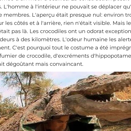
 L'homme à l'intérieur ne pouvait se déplacer q
re membres. L'aperçu était presque nul: environ tr
r les côtés et à l'arrière, rien n'était visible. Mais l
ait pas là. Les crocodiles ont un odorat exceptionn
odeurs à des kilomètres. L'odeur humaine les alert
t. C'est pourquoi tout le costume a été imprég
umier de crocodile, d'excréments d'hippopotame
tait dégoûtant mais convaincant.