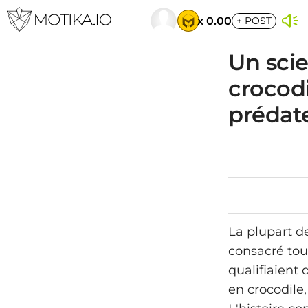
x 0.00
+
POST
Un sci
crocodi
prédate
La plupart d
consacré tout
qualifiaient 
en crocodile,