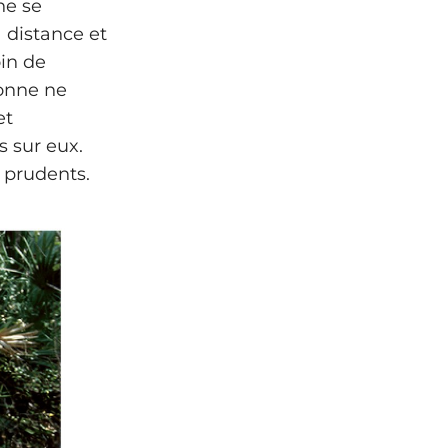
ne se
 distance et
oin de
sonne ne
et
s sur eux.
 prudents.