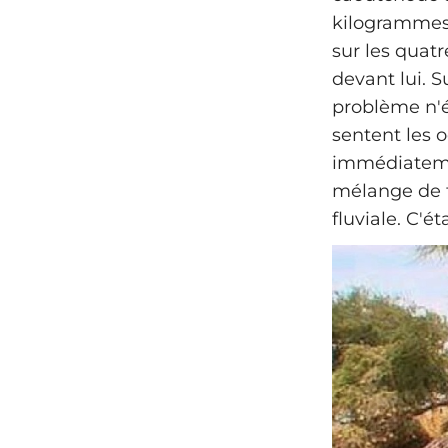
kilogrammes.
sur les quat
devant lui. Su
problème n'ét
sentent les 
immédiatemen
mélange de f
fluviale. C'é