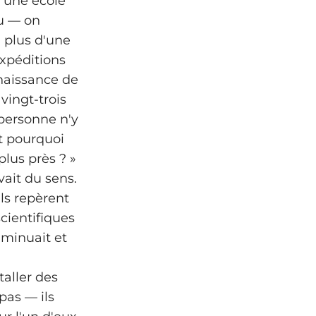
 une école
nu — on
, plus d'une
xpéditions
nnaissance de
 vingt-trois
 personne n'y
Et pourquoi
lus près ? »
vait du sens.
ils repèrent
scientifiques
iminuait et
taller des
pas — ils