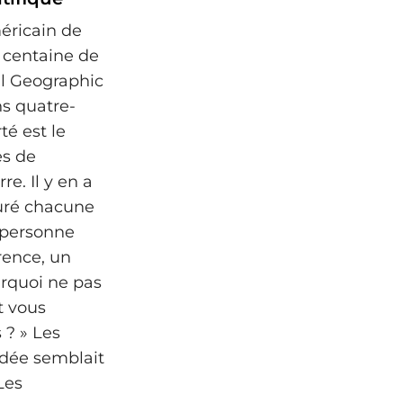
éricain de
e centaine de
l Geographic
s quatre-
té est le
es de
re. Il y en a
turé chacune
, personne
érence, un
urquoi ne pas
t vous
 ? » Les
'idée semblait
 Les