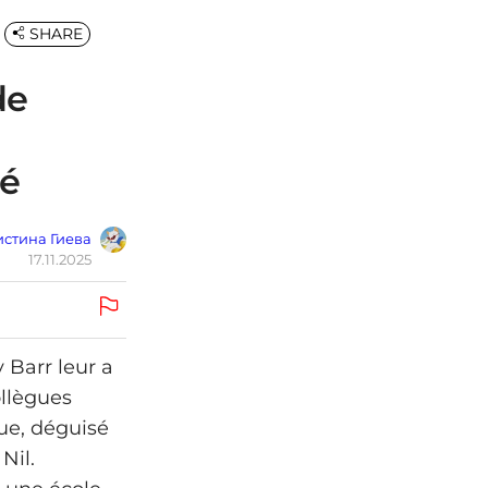
SHARE
de
sé
стина Гиева
17.11.2025
 Barr leur a
ollègues
que, déguisé
Nil.