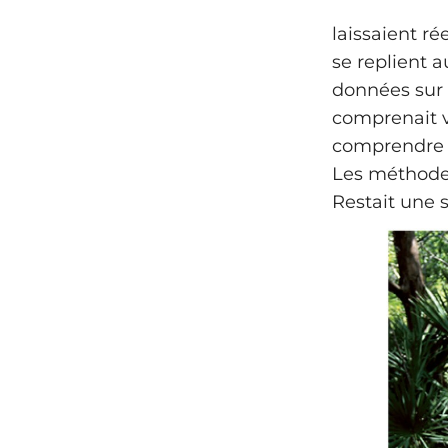
laissaient r
se replient a
données sur 
comprenait v
comprendre le
Les méthodes
Restait une s