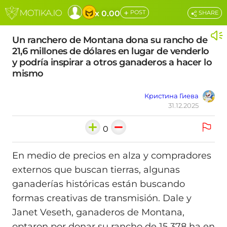
+
x 0.00
POST
SHARE
Un ranchero de Montana dona su rancho de
21,6 millones de dólares en lugar de venderlo
y podría inspirar a otros ganaderos a hacer lo
mismo
Кристина Гиева
31.12.2025
0
En medio de precios en alza y compradores
externos que buscan tierras, algunas
ganaderías históricas están buscando
formas creativas de transmisión. Dale y
Janet Veseth, ganaderos de Montana,
optaron por donar su rancho de 15 378 ha en