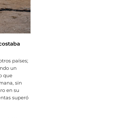
 costaba
otros países;
uando un
so que
umana, sin
tro en su
entas superó