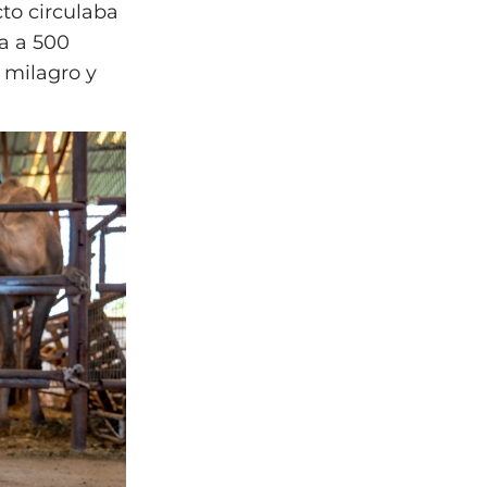
to circulaba
ía a 500
s milagro y