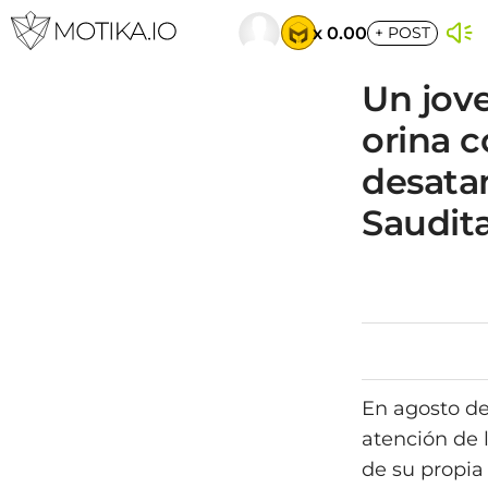
x 0.00
+
POST
Un jove
orina c
desata
Saudit
En agosto de
atención de 
de su propia