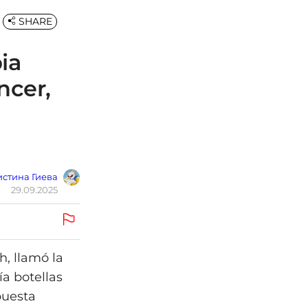
SHARE
ia
ncer,
стина Гиева
29.09.2025
h, llamó la
ía botellas
puesta