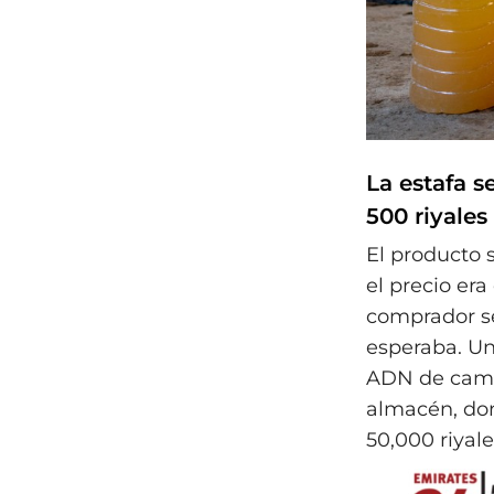
La estafa s
500 riyales 
El producto s
el precio era
comprador se
esperaba. Un
ADN de camel
almacén, don
50,000 riyale