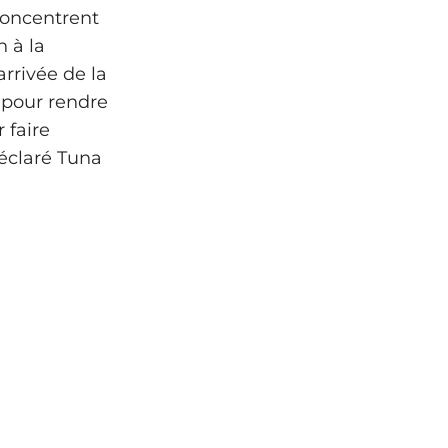
 concentrent
n à la
rrivée de la
s pour rendre
 faire
déclaré Tuna