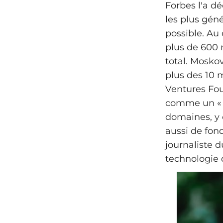
Forbes l'a d
les plus gén
possible. Au 
plus de 600 m
total. Mosko
plus des 10 m
Ventures Fou
comme un « b
domaines, y 
aussi de fon
journaliste d
technologie d