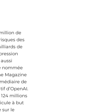
million de
 risques des
lliards de
 pression
 aussi
été nommée
ime Magazine
ermédiaire de
tif d’OpenAI.
124 millions
icule à but
 sur le