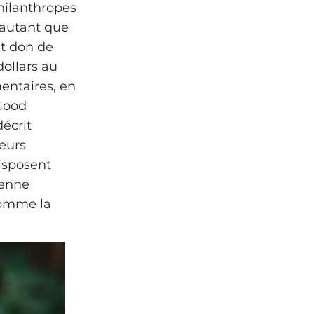
hilanthropes
 autant que
it don de
dollars au
mentaires, en
 Good
décrit
ieurs
disposent
ienne
 comme la