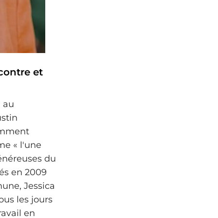
ncontre et
e au
stin
cemment
me « l'une
généreuses du
rés en 2009
mune, Jessica
us les jours
ravail en