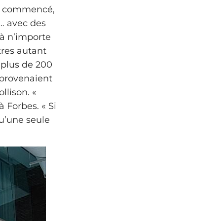
ns commencé,
 … avec des
 à n’importe
tres autant
 plus de 200
 provenaient
llison. «
 Forbes. « Si
u’une seule