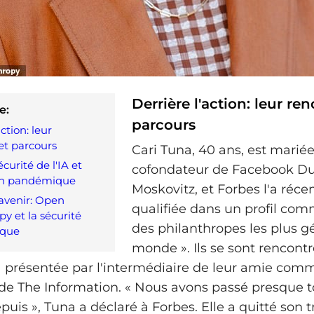
Derrière l'action: leur re
e:
parcours
action: leur
et parcours
Cari Tuna, 40 ans, est marié
écurité de l'IA et
cofondateur de Facebook Du
on pandémique
Moskovitz, et Forbes l'a ré
avenir: Open
qualifiée dans un profil com
y et la sécurité
des philanthropes les plus 
ique
monde ». Ils se sont rencont
l'a présentée par l'intermédiaire de leur amie com
de The Information. « Nous avons passé presque to
is », Tuna a déclaré à Forbes. Elle a quitté son t