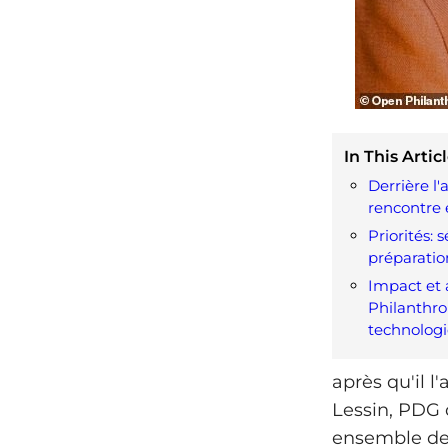
In This Articl
Derrière l'
rencontre 
Priorités: s
préparati
Impact et 
Philanthrop
technolog
après qu'il 
Lessin, PDG 
ensemble depu