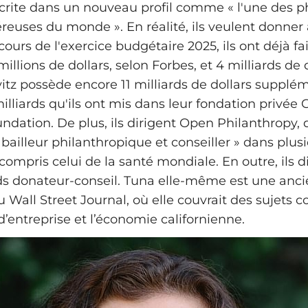
écrite dans un nouveau profil comme « l'une des p
éreuses du monde ». En réalité, ils veulent donner
cours de l'exercice budgétaire 2025, ils ont déjà fa
illions de dollars, selon Forbes, et 4 milliards de 
vitz possède encore 11 milliards de dollars supplé
illiards qu'ils ont mis dans leur fondation privée
ndation. De plus, ils dirigent Open Philanthropy, 
ailleur philanthropique et conseiller » dans plus
compris celui de la santé mondiale. En outre, ils 
ds donateur-conseil. Tuna elle-même est une anc
u Wall Street Journal, où elle couvrait des sujets
’entreprise et l’économie californienne.