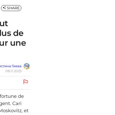
SHARE
ut
lus de
sur une
стина Гиева
08.11.2025
fortune de
gent. Cari
Moskovitz, et