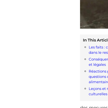
In This Articl
Les faits : 
dans le re
Conséquen
et légales
Réactions 
questions 
alimentair
Leçons et 
culturelles
des mesures s