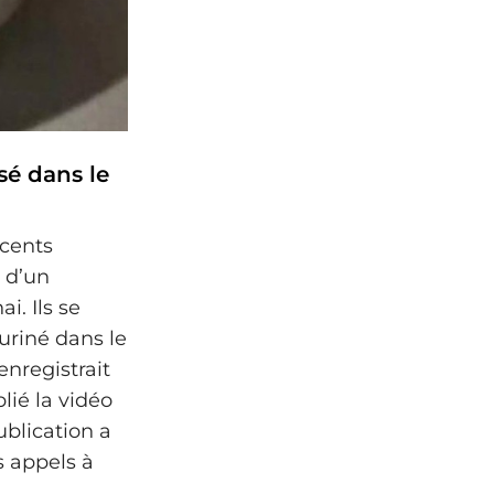
ssé dans le
scents
e d’un
i. Ils se
 uriné dans le
nregistrait
lié la vidéo
ublication a
s appels à