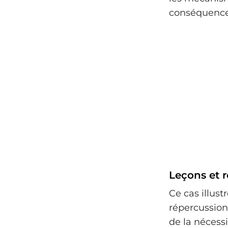
conséquences
Leçons et r
Ce cas illus
répercussions
de la nécess