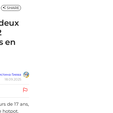
SHARE
 deux
2
s en
стина Гиева
18.09.2025
rs de 17 ans,
e hotpot.