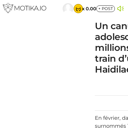
x 0.00
+
POST
Un canu
adoles
million
train d
Haidila
En février, 
surnommés Ta