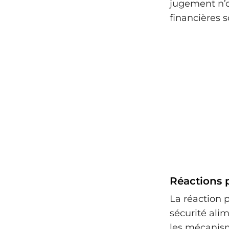
jugement n’o
financières s
Réactions p
La réaction 
sécurité alim
les mécanism