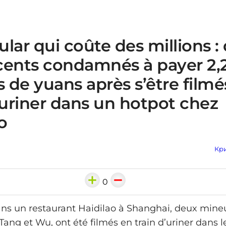
lar qui coûte des millions :
cents condamnés à payer 2,
s de yuans après s’être filmé
’uriner dans un hotpot chez
o
Кри
0
dans un restaurant Haidilao à Shanghai, deux mineu
ng et Wu, ont été filmés en train d’uriner dans l