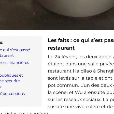
Les faits : ce qui s’est pa
e:
restaurant
ce qui s’est passé
staurant
Le 24 février, les deux adole
ces financières
étaient dans une salle privé
restaurant Haidilao à Shangha
publiques et
sont levés sur la table et ont
de sécurité
pot commun. L’un des deux e
e
la scène, et Wu a ensuite pub
répercussions
sur les réseaux sociaux. La p
suscité une vive colère et de
trictes sur l’hygiène.