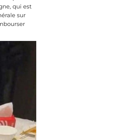
gne, qui est
nérale sur
rembourser