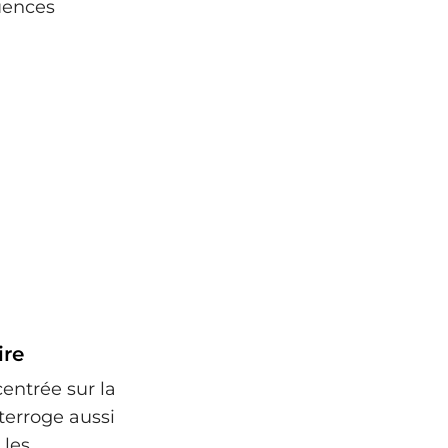
uences
ire
entrée sur la
nterroge aussi
 les