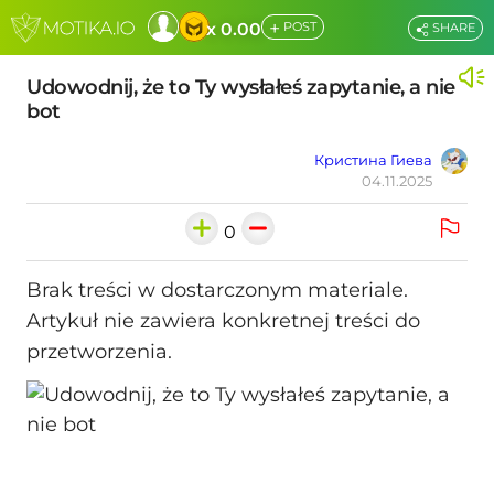
+
x 0.00
POST
SHARE
Udowodnij, że to Ty wysłałeś zapytanie, a nie
bot
Кристина Гиева
04.11.2025
0
Brak treści w dostarczonym materiale.
Artykuł nie zawiera konkretnej treści do
przetworzenia.