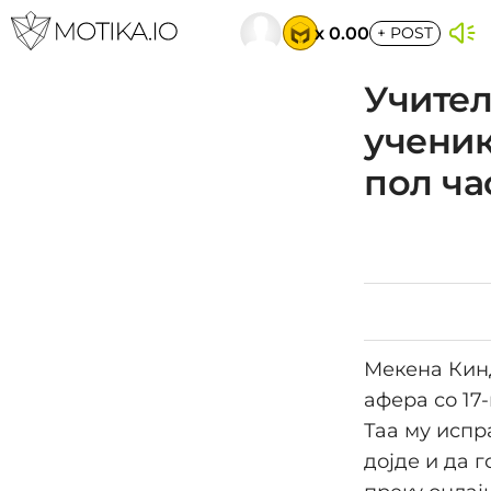
x 0.00
+
POST
Учител
ученик
пол ча
Мекена Кинд
афера со 17
Таа му испр
дојде и да 