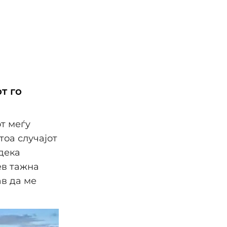
т го
т меѓу
тоа случајот
дека
ев тажна
ав да ме