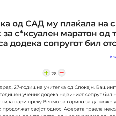
ка од САД му плаќала на с
 за с*ксуален маратон од 
са додека сопругот бил от
Кри
26
ред, 27-годишна учителка од Спокејн, Вашинг
-годишен ученик додека нејзиниот сопруг бил 
атила пари преку Венмо за гориво за да може 
го продолжат својот однос. Аферата траела нек