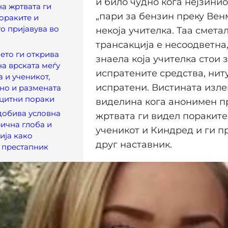
и било чудно кога нејзини
на жртвата ги
„пари за бензин преку Вен
ораките и
го пријавува во
некоја учителка. Таа смета
трансакција е несоодветна,
ето ги открива
знаела која учителка стои 
на врската меѓу
испратените средства, нит
а и ученикот,
испратени. Вистината изле
но и размената
ицитни пораки
виделина кога анонимен п
добива условна
жртвата ги видел пораките
рична глоба и
ученикот и Киндред и ги пр
ија како
друг наставник.
 престапник