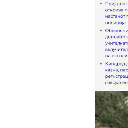
Пријател 
открива п
настанот 
полиција
Обвинени
деталите 
учителкат
вклучител
на експл
Киндред 
казна, па
регистрац
сексуален