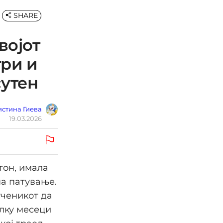
SHARE
војот
три и
сутен
стина Гиева
19.03.2026
тон, имала
на патување.
ученикот да
олку месеци