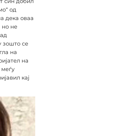
от син добил
мо“ од
ла дека оваа
 но не
зад
у зошто се
гла на
ријател на
 меѓу
ијавил кај