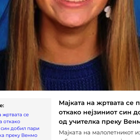
Мајката на жртвата се 
e:
откако нејзиниот син д
а жртвата се
од учителка преку Вен
а откако
 син добил пари
Мајката на малолетникот и
ка преку Венмо