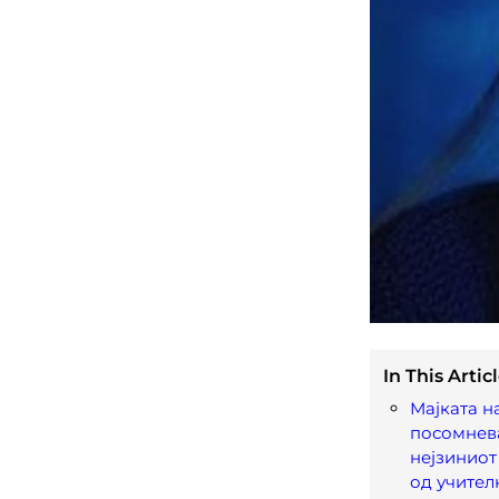
In This Articl
Мајката н
посомнев
нејзиниот
од учител