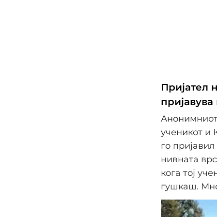
Пријател н
пријавува
Анонимниот
ученикот и 
го пријавил
нивната врс
кога тој уче
гушкаш. Мно