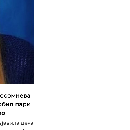
посомнева
обил пари
мо
зјавила дека