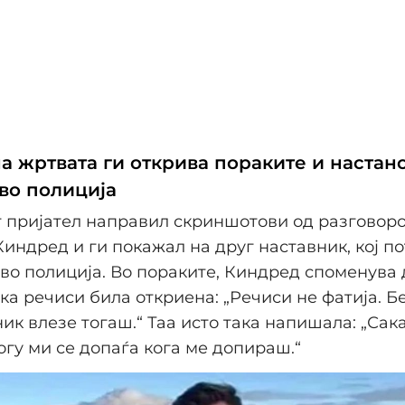
а жртвата ги открива пораките и настано
 во полиција
 пријател направил скриншотови од разговоро
Киндред и ги покажал на друг наставник, кој по
 во полиција. Во пораките, Киндред споменува 
ка речиси била откриена: „Речиси не фатија. Б
ник влезе тогаш.“ Таа исто така напишала: „Сак
гу ми се допаѓа кога ме допираш.“