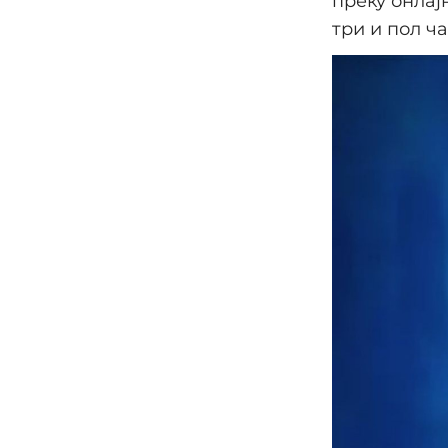
преку онлај
три и пол ча