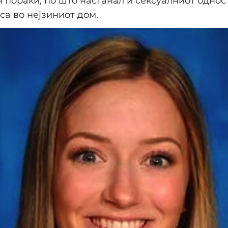
н пораки, по што настанал и сексуалниот однос 
са во нејзиниот дом.