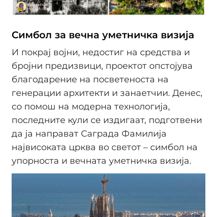
Симбол за вечна уметничка визија
И покрај војни, недостиг на средства и
бројни предизвици, проектот опстојува
благодарение на посветеноста на
генерации архитекти и занаетчии. Денес,
со помош на модерна технологија,
последните кули се издигаат, подготвени
да ја направат Саграда Фамилија
највисоката црква во светот – симбол на
упорноста и вечната уметничка визија.