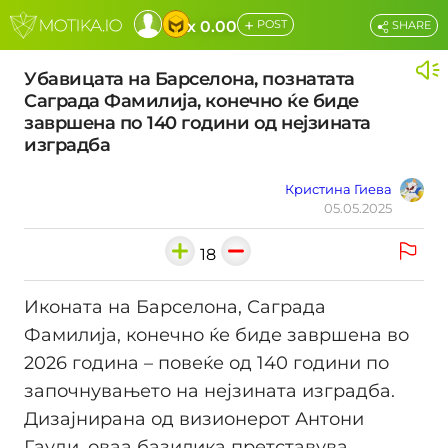
+
x 0.00
POST
SHARE
Убавицата на Барселона, познатата
Саграда Фамилија, конечно ќе биде
завршена по 140 години од нејзината
изградба
Кристина Гиева
05.05.2025
18
Иконата на Барселона, Саграда
Фамилија, конечно ќе биде завршена во
2026 година – повеќе од 140 години по
започнувањето на нејзината изградба.
Дизајнирана од визионерот Антони
Гауди, оваа базилика претставува