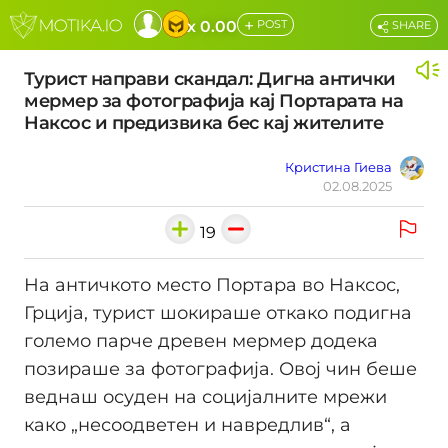
+
x 0.00
POST
SHARE
Турист направи скандал: Дигна антички
мермер за фотографија кај Портарата на
Наксос и предизвика бес кај жителите
Кристина Гиева
02.08.2025
19
На античкото место Портара во Наксос,
Грција, турист шокираше откако подигна
големо парче древен мермер додека
позираше за фотографија. Овој чин беше
веднаш осуден на социјалните мрежи
како „несоодветен и навредлив“, а