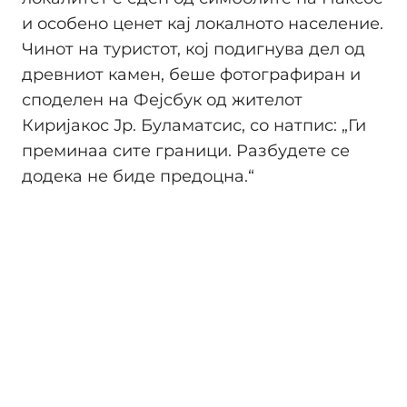
и особено ценет кај локалното население.
Чинот на туристот, кој подигнува дел од
древниот камен, беше фотографиран и
споделен на Фејсбук од жителот
Киријакос Јр. Буламатсис, со натпис: „Ги
преминаа сите граници. Разбудете се
додека не биде предоцна.“