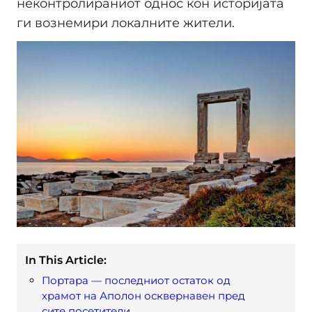
неконтролираниот однос кон историјата
ги вознемири локалните жители.
In This Article:
Портара — последниот остаток од
храмот на Аполон осквернавен пред
сите посетители