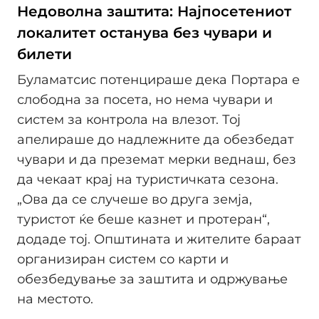
Недоволна заштита: Најпосетениот
локалитет останува без чувари и
билети
Буламатсис потенцираше дека Портара е
слободна за посета, но нема чувари и
систем за контрола на влезот. Тој
апелираше до надлежните да обезбедат
чувари и да преземат мерки веднаш, без
да чекаат крај на туристичката сезона.
„Ова да се случеше во друга земја,
туристот ќе беше казнет и протеран“,
додаде тој. Општината и жителите бараат
организиран систем со карти и
обезбедување за заштита и одржување
на местото.