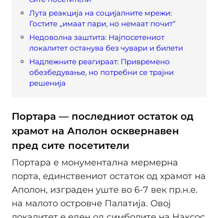
Лута реакција на социјалните мрежи:
Гостите „имаат пари, но немаат почит“
Недоволна заштита: Најпосетениот
локалитет останува без чувари и билети
Надлежните реагираат: Привремено
обезбедување, но потребни се трајни
решенија
Портара — последниот остаток од
храмот на Аполон осквернавен
пред сите посетители
Портара е монументална мермерна
порта, единствениот остаток од храмот на
Аполон, изграден уште во 6-7 век пр.н.е.
на малото островче Палатија. Овој
локалитет е еден од симболите на Наксос