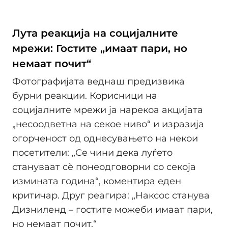
Лута реакција на социјалните
мрежи: Гостите „имаат пари, но
немаат почит“
Фотографијата веднаш предизвика
бурни реакции. Корисници на
социјалните мрежи ја нарекоа акцијата
„несоодветна на секое ниво“ и изразија
огорченост од однесувањето на некои
посетители: „Се чини дека луѓето
стануваат сѐ понеодговорни со секоја
измината година“, коментира еден
критичар. Друг реагира: „Наксос станува
Дизниленд – гостите можеби имаат пари,
но немаат почит.“