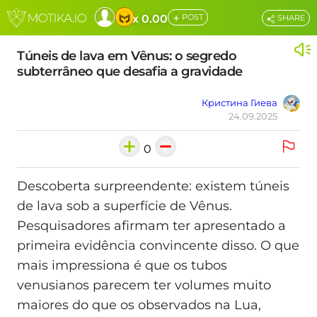
+
x 0.00
POST
SHARE
Túneis de lava em Vênus: o segredo
subterrâneo que desafia a gravidade
Кристина Гиева
24.09.2025
0
Descoberta surpreendente: existem túneis
de lava sob a superfície de Vênus.
Pesquisadores afirmam ter apresentado a
primeira evidência convincente disso. O que
mais impressiona é que os tubos
venusianos parecem ter volumes muito
maiores do que os observados na Lua,