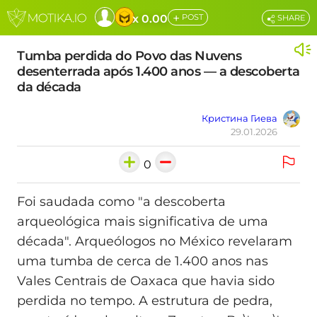
+
x 0.00
POST
SHARE
Tumba perdida do Povo das Nuvens
desenterrada após 1.400 anos — a descoberta
da década
Кристина Гиева
29.01.2026
0
Foi saudada como "a descoberta
arqueológica mais significativa de uma
década". Arqueólogos no México revelaram
uma tumba de cerca de 1.400 anos nas
Vales Centrais de Oaxaca que havia sido
perdida no tempo. A estrutura de pedra,