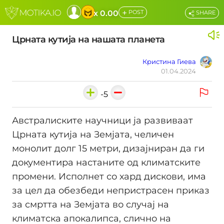
+
x 0.00
POST
SHARE
Црната кутија на нашата планета
Кристина Гиева
01.04.2024
-5
Австралиските научници ја развиваат
Црната кутија на Земјата, челичен
монолит долг 15 метри, дизајниран да ги
документира настаните од климатските
промени. Исполнет со хард дискови, има
за цел да обезбеди непристрасен приказ
за смртта на Земјата во случај на
климатска апокалипса, слично на