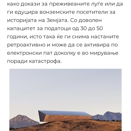
како докази за преживеаните луѓе или да
ги едуцира вонземските посетители за
историјата на Земјата. Со доволен
капацитет за податоци од 30 до 50
години, исто така ќе ги снима настаните
ретроактивно и може да се активира по
електронски пат доколку е во мирување
поради катастрофа.