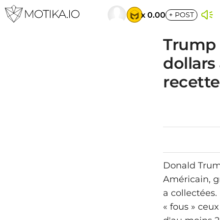
x 0.00
+
POST
Trump 
dollar
recette
Donald Trump
Américain, g
a collectées
« fous » ceux