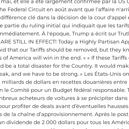
mai, et elle a été largement confirmée par la US 
he Federal Circuit en août avant que l'affaire n'arr
ifférence clé dans la décision de la cour d'appel 
 partie du ruling initial qui indiquait que les tari
immédiatement. À l'époque, Trump a écrit sur Truth
ARE STILL IN EFFECT! Today a Highly Partisan Ap
said that our Tariffs should be removed, but they 
 of America will win in the end. » « If these Tariff
d be a total disaster for the Country. It would ma
eak, and we have to be strong. » Les États‑Unis on
 milliards de dollars en recettes douanières entre a
on le Comité pour un Budget fédéral responsable. T
mbreux acheteurs de voitures à se précipiter dans 
ur profiter de deals avant d’éventuelles hausses 
s de la chaîne d’approvisionnement. Après le pos
n dividende de 2 000 dollars pour tous les América