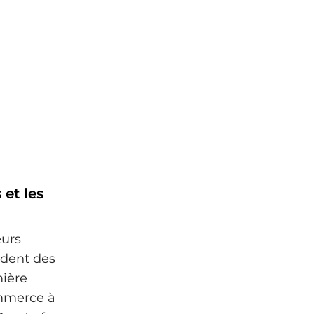
 et les
eurs
ident des
mière
ommerce à