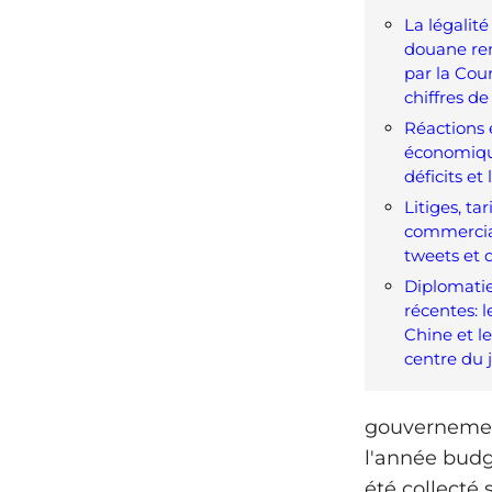
La légalité
douane re
par la Cou
chiffres de
Réactions 
économiques
déficits et
Litiges, ta
commercia
tweets et 
Diplomatie
récentes: l
Chine et l
centre du 
gouvernement
l'année budgé
été collecté