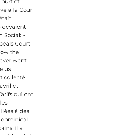
Court of
ive à la Cour
était
fs devaient
 Social: «
peals Court
know the
s ever went
ke us
t collecté
vril et
arifs qui ont
les
liées à des
t dominical
ins, il a