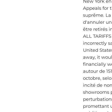
New York en 
Appeals for t
suprême. La d
d'annuler une
être retirés 
ALL TARIFFS 
incorrectly 
United States
away, it woul
financially w
autour de 151
octobre, sel
incité de no
showrooms po
perturbation
promettant u