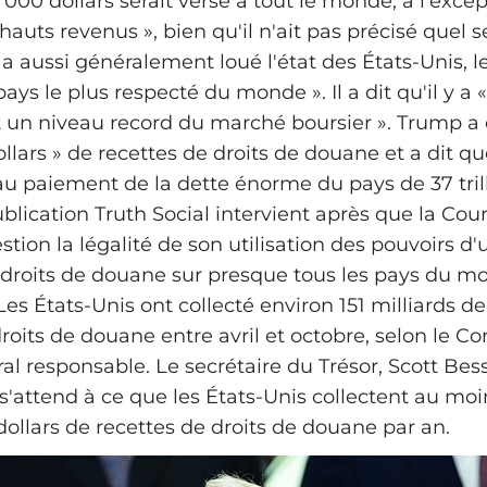
000 dollars serait versé à tout le monde, à l'excep
auts revenus », bien qu'il n'ait pas précisé quel ser
a aussi généralement loué l'état des États‑Unis, l
ys le plus respecté du monde ». Il a dit qu'il y a
et un niveau record du marché boursier ». Trump a 
dollars » de recettes de droits de douane et a dit qu
 au paiement de la dette énorme du pays de 37 tril
ublication Truth Social intervient après que la Co
tion la légalité de son utilisation des pouvoirs d
droits de douane sur presque tous les pays du mo
es États‑Unis ont collecté environ 151 milliards de
roits de douane entre avril et octobre, selon le C
al responsable. Le secrétaire du Trésor, Scott Bess
 s'attend à ce que les États‑Unis collectent au mo
dollars de recettes de droits de douane par an.