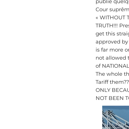
publié quelq
Cour suprême 
« WITHOUT 
TRUTH!!! Pres
get this stra
approved by 
is far more o
not allowed t
of NATIONAL 
The whole thi
Tariff them??
ONLY BECAU
NOT BEEN TO