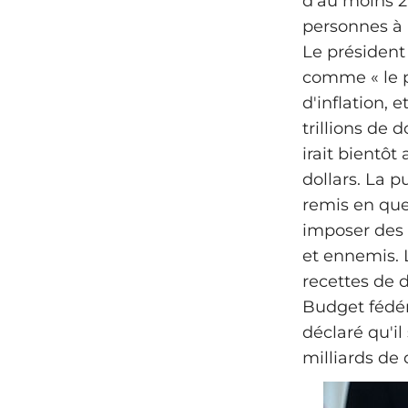
d'au moins 2 
personnes à h
Le président 
comme « le pa
d'inflation, 
trillions de 
irait bientôt
dollars. La p
remis en ques
imposer des 
et ennemis. L
recettes de d
Budget fédér
déclaré qu'il
milliards de 