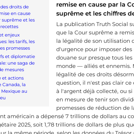
remise en cause par la C
 des droits de
suprême et les chiffres d
mise en cause
r suprême et les
La publication Truth Social s
 recettes
que la Cour suprême a remis
et enjeux
la légalité de son utilisation
: les tarifs, les
 les promesses
d'urgence pour imposer des 
rifs et diplomatie
douane sur presque tous les
le: une saga de
monde — alliés et ennemis. 
de mesures
légalité de ces droits désorm
 et actions
question, il n'est pas clair ce 
e Canada, la
à l'argent déjà collecté, ou s
e Mexique au
jeu
en mesure de tenir son divid
promesses de réduction de la
 américain a dépensé 7 trillions de dollars au c
taire 2025, soit 1,78 trillions de dollars de plus qu
 sur la même période, selon les données du Trésor