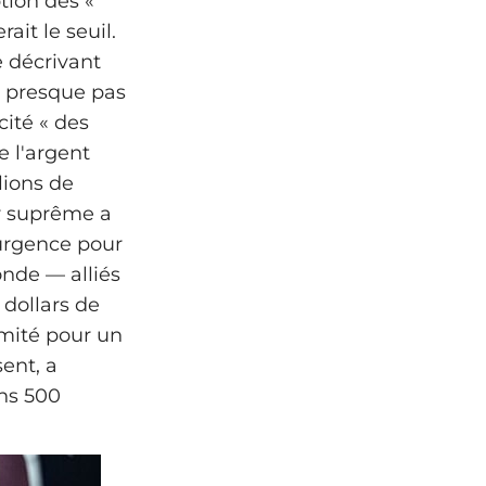
tion des «
ait le seuil.
e décrivant
 « presque pas
cité « des
e l'argent
lions de
ur suprême a
'urgence pour
nde — alliés
 dollars de
omité pour un
ent, a
ins 500