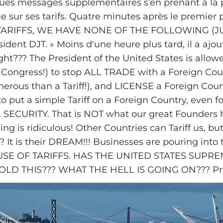
ues messages supplémentaires s’en prenant à la p
sur ses tarifs. Quatre minutes après le premier pos
TARIFFS, WE HAVE NONE OF THE FOLLOWING (J
ident DJT. » Moins d'une heure plus tard, il a ajouté
ight??? The President of the United States is allowe
Congress!) to stop ALL TRADE with a Foreign Co
nerous than a Tariff!), and LICENSE a Foreign Count
o put a simple Tariff on a Foreign Country, even f
SECURITY. That is NOT what our great Founders 
ng is ridiculous! Other Countries can Tariff us, bu
? It is their DREAM!!! Businesses are pouring into
SE OF TARIFFS. HAS THE UNITED STATES SUPR
LD THIS??? WHAT THE HELL IS GOING ON??? Pre