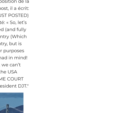
osition de la
t, il a écrit:
UST POSTED)
: « So, let’s
d (and fully
untry (Which
ry, but is
or purposes
had in mind!
t we can’t
 the USA
EME COURT
sident DJT."