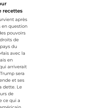
our
e recettes
urvient après
 en question
 des pouvoirs
droits de
 pays du
Mais avec la
ais en
qui arriverait
i Trump sera
ende et ses
 dette. Le
ours de
e ce qui a
 américain.