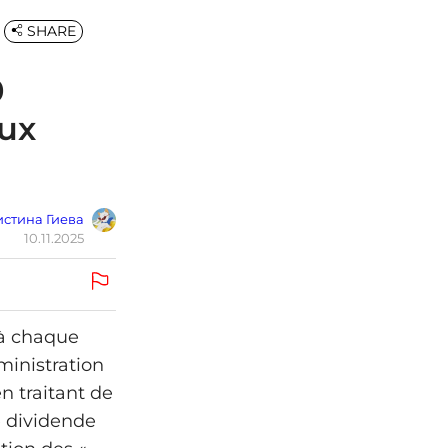
SHARE
0
aux
стина Гиева
10.11.2025
 à chaque
ministration
n traitant de
le dividende