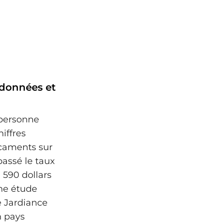
 données et
personne
hiffres
dicaments sur
passé le taux
 590 dollars
Une étude
 Jardiance
n pays