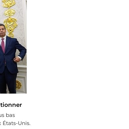
ctionner
us bas
 États-Unis.