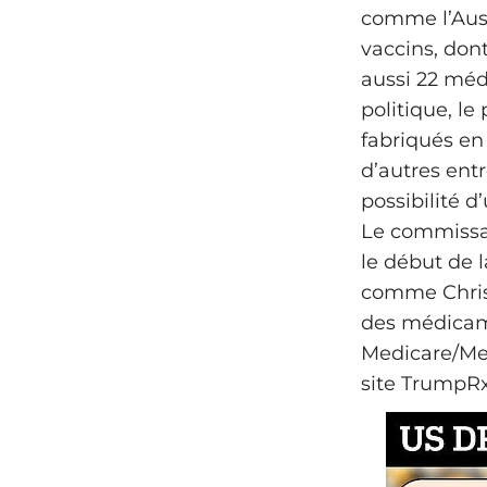
comme l’Aust
vaccins, don
aussi 22 méd
politique, le
fabriqués en
d’autres ent
possibilité 
Le commissai
le début de 
comme Chris 
des médicame
Medicare/Med
site TrumpRx