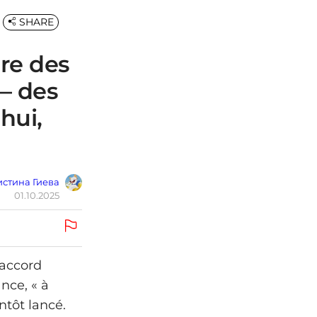
SHARE
re des
— des
hui,
стина Гиева
01.10.2025
 accord
nce, « à
ntôt lancé.