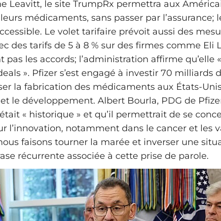
ne Leavitt, le site TrumpRx permettra aux América
leurs médicaments, sans passer par l’assurance; le
cessible. Le volet tarifaire prévoit aussi des mes
ec des tarifs de 5 à 8 % sur des firmes comme Eli Lil
 pas les accords; l’administration affirme qu’elle «
deals ». Pfizer s’est engagé à investir 70 milliards 
iser la fabrication des médicaments aux États-Unis
 et le développement. Albert Bourla, PDG de Pfizer
était « historique » et qu’il permettrait de se conc
r l’innovation, notamment dans le cancer et les v
ous faisons tourner la marée et inverser une situa
ase récurrente associée à cette prise de parole.