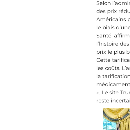
Selon l’admin
des prix rédu
Américains p
le biais d’un
Santé, affirm
l’histoire de
prix le plus 
Cette tarific
les coûts. L’
la tarificati
médicaments,
». Le site T
reste incerta