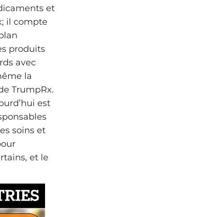
édicaments et
; il compte
plan
es produits
ords avec
 même la
r de TrumpRx.
ourd’hui est
esponsables
es soins et
pour
tains, et le