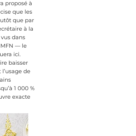
era proposé à
écise que les
utôt que par
crétaire à la
s vus dans
on MFN — le
era ici.
ire baisser
t l’usage de
tains
squ’à 1 000 %
uvre exacte