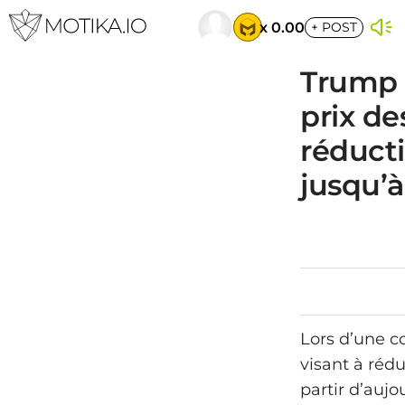
x 0.00
+
POST
Trump 
prix d
réducti
jusqu’à
Lors d’une c
visant à réd
partir d’auj