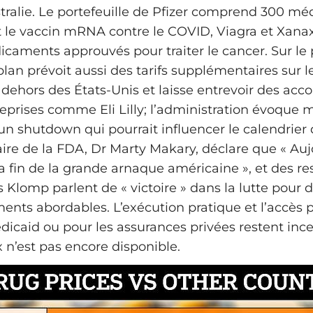
ralie. Le portefeuille de Pfizer comprend 300 m
t le vaccin mRNA contre le COVID, Viagra et Xanax
icaments approuvés pour traiter le cancer. Sur le 
 plan prévoit aussi des tarifs supplémentaires sur l
 dehors des États-Unis et laisse entrevoir des acc
reprises comme Eli Lilly; l’administration évoque
d’un shutdown qui pourrait influencer le calendrie
re de la FDA, Dr Marty Makary, déclare que « Auj
la fin de la grande arnaque américaine », et des r
Klomp parlent de « victoire » dans la lutte pour d
nts abordables. L’exécution pratique et l’accès 
icaid ou pour les assurances privées restent incer
 n’est pas encore disponible.