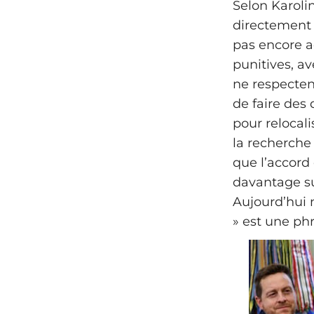
Selon Karoli
directement 
pas encore ac
punitives, av
ne respectent
de faire des 
pour relocal
la recherche
que l’accord 
davantage su
Aujourd’hui n
» est une phr