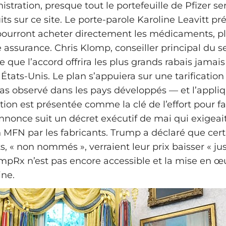
istration, presque tout le portefeuille de Pfizer s
its sur ce site. Le porte-parole Karoline Leavitt pr
ourront acheter directement les médicaments, pl
e assurance. Chris Klomp, conseiller principal du se
e que l’accord offrira les plus grands rabais jamai
s États-Unis. Le plan s’appuiera sur une tarificati
bas observé dans les pays développés — et l’appliqu
ation est présentée comme la clé de l’effort pour fa
annonce suit un décret exécutif de mai qui exigeai
on MFN par les fabricants. Trump a déclaré que cer
 « non nommés », verraient leur prix baisser « ju
rumpRx n’est pas encore accessible et la mise en œ
ine.