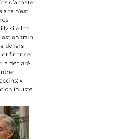
ins d’acheter
 site n’est
ures
ly si elles
 est en train
de dollars
 et financer
, a déclaré
entrer
accins; «
tion injuste