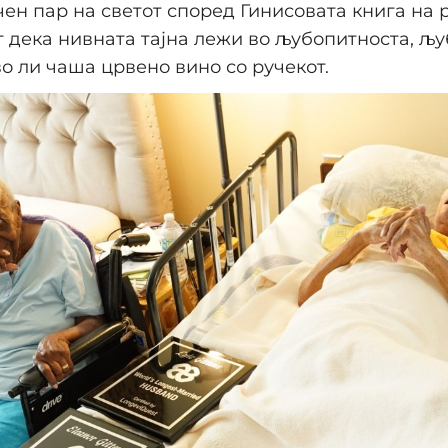
чен пар на светот според Гинисовата книга на
 дека нивната тајна лежи во љубопитноста, љу
о ли чаша црвено вино со ручекот.