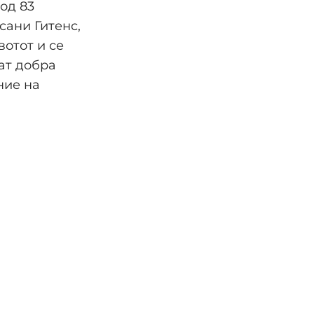
од 83
сани Гитенс,
вотот и се
аат добра
ние на