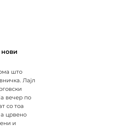
 нови
ирма што
вничка. Лајл
рговски
ја вечер по
т со тоа
ша црвено
рени и