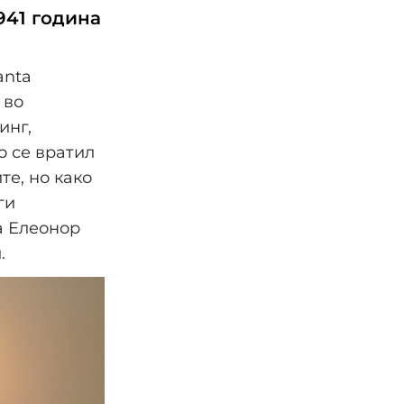
941 година
anta
 во
инг,
о се вратил
те, но како
ги
а Елеонор
.