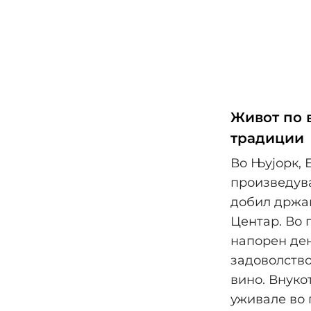
Живот по в
традиции
Во Њујорк, 
произведува
добил држав
Центар. Во 
напорен ден
задоволство
вино. Внуко
уживале во 