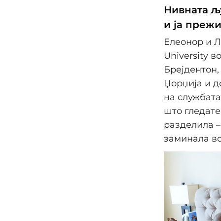
Нивната љ
и ја прежи
Елеонор и Л
University в
Брејдентон,
Џорџија и д
на службата
што гледате
разделила –
заминала во