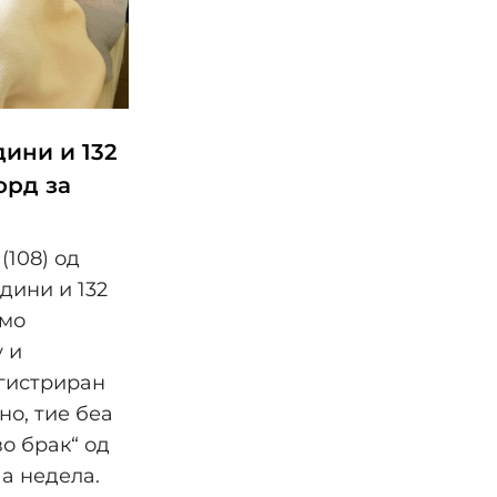
дини и 132
орд за
(108) од
дини и 132
амо
у и
егистриран
но, тие беа
во брак“ од
а недела.