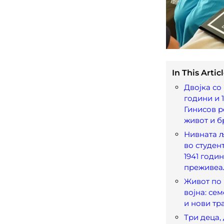
In This Articl
Двојка со
години и 1
Гинисов р
живот и б
Нивната 
во студен
1941 годин
преживеал
Живот по
војна: сем
и нови тр
Три деца,