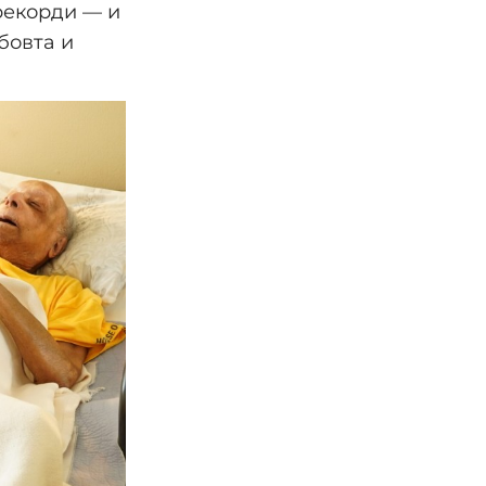
 рекорди — и
бовта и