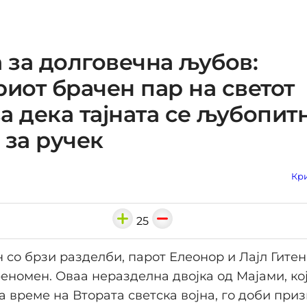
а за долговечна љубов:
риот брачен пар на светот
а дека тајната се љубопит
 за ручек
Кри
25
н со брзи разделби, парот Елеонор и Лајл Гитен
еномен. Оваа неразделна двојка од Мајами, кој
а време на Втората светска војна, го доби при