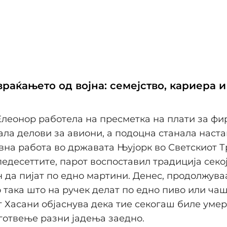
раќањето од војна: семејство, кариера и
Елеонор работела на пресметка на плати за ф
ла делови за авиони, а подоцна станала наста
на работа во државата Њујорк во Светскиот Т
педесеттите, парот воспоставил традиција секо
 да пијат по едно мартини. Денес, продолжуваа
 така што на ручек делат по едно пиво или ча
т Хасани објаснува дека тие секогаш биле уме
готвење разни јадења заедно.