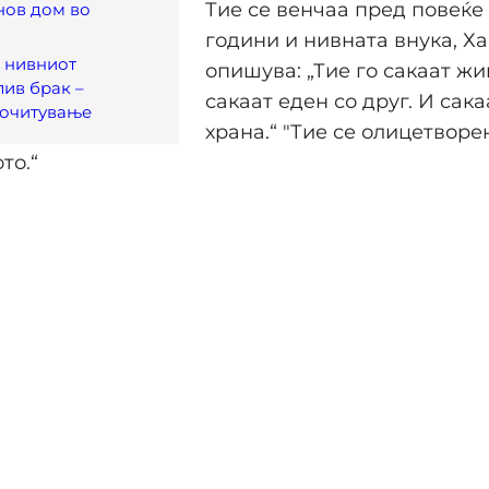
Тие се венчаа пред повеќе 
нов дом во
години и нивната внука, Ха
а нивниот
опишува: „Тие го сакаат жи
ив брак –
сакаат еден со друг. И сак
почитување
храна.“ "Тие се олицетворе
то.“