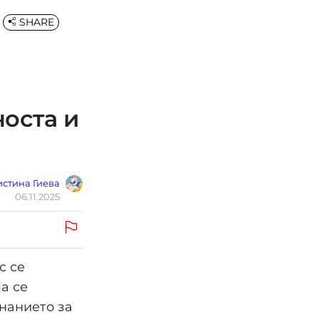
SHARE
носта и
стина Гиева
06.11.2025
с се
а се
знанието за