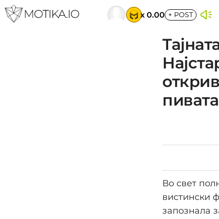
x 0.00
+
POST
Тајнат
Најста
открив
пивата
Во свет пол
вистински ф
запознала з