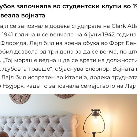
убов започнала во студентски клупи во 1
веала војната
ајл се запознале додека студирале на Clark Atl
о 1941 година и се венчале на 4 јуни 1942 година
 Флорида. Лајл бил на воена обука во Форт Бен
обил дозвола од три дена за да се венча, по шт
. „Тој мораше веднаш да се врати на должности
, љубовта траеше“, објаснува Елеонор. Војната 
 Лајл бил испратен во Италија, додека труднат
 Њујорк, каде го запознала семејството на Лајл