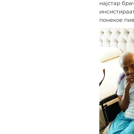
најстар бра
инсистираат
понекое пив