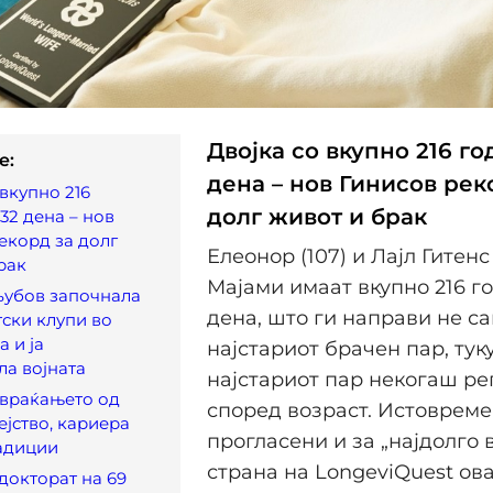
Двојка со вкупно 216 го
e:
дена – нов Гинисов рек
 вкупно 216
долг живот и брак
32 дена – нов
екорд за долг
Елеонор (107) и Лајл Гитенс 
рак
Мајами имаат вкупно 216 го
љубов започнала
дена, што ги направи не с
тски клупи во
а и ја
најстариот брачен пар, тук
а војната
најстариот пар некогаш р
 враќањето од
според возраст. Истовреме
ејство, кариера
прогласени и за „најдолго 
адиции
страна на LongeviQuest ова
 докторат на 69