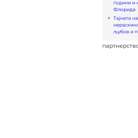
години и 
Флорида
Тајната н
нераскинл
љубов и 
партнерство