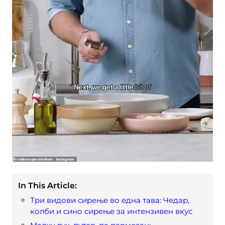
In This Article:
Три видови сирење во една тава: Чедар,
колби и сино сирење за интензивен вкус