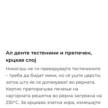
Ал денте тестенини и препечен,
крцкав слој
Никогаш не ги преварувајте тестенините
– треба да бидат меки, но сè уште цврсти,
затоа што ќе се допекуваат во рерната.
Кертис препорачува печење на
најгорната решетка во рерна загреана на
230°C. За крцкава златна кора, измешајте