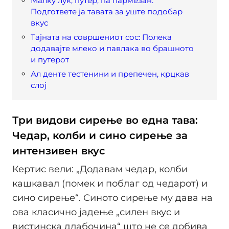
Малку лук, путер, па пармезан:
Подгответе ја тавата за уште подобар
вкус
Тајната на совршениот сос: Полека
додавајте млеко и павлака во брашното
и путерот
Ал денте тестенини и препечен, крцкав
слој
Три видови сирење во една тава:
Чедар, колби и сино сирење за
интензивен вкус
Кертис вели: „Додавам чедар, колби
кашкавал (помек и поблаг од чедарот) и
сино сирење“. Синото сирење му дава на
ова класично јадење „силен вкус и
вистинска длабочина“ што не се добива