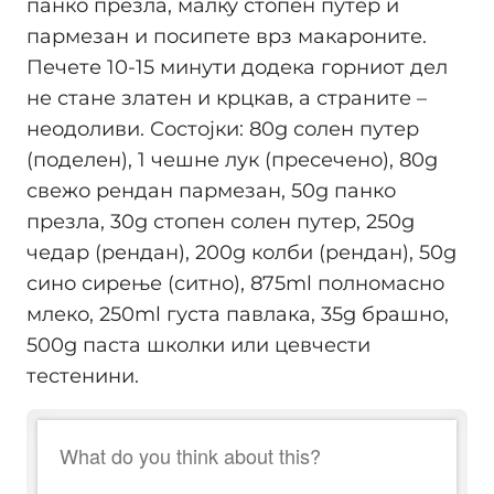
пaнко презла, малку стопен путер и
пармезан и посипете врз макароните.
Печете 10-15 минути додека горниот дел
не стане златен и крцкав, а страните –
неодоливи. Состојки: 80g солен путер
(поделен), 1 чешне лук (пресечено), 80g
свежо рендан пармезан, 50g панко
презла, 30g стопен солен путер, 250g
чедар (рендан), 200g колби (рендан), 50g
сино сирење (ситно), 875ml полномасно
млеко, 250ml густa павлака, 35g брашно,
500g паста школки или цевчести
тестенини.