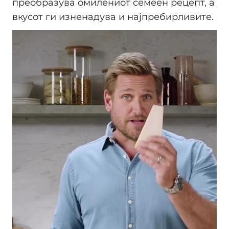
преобразува омилениот семеен рецепт, а
вкусот ги изненадува и најпребирливите.