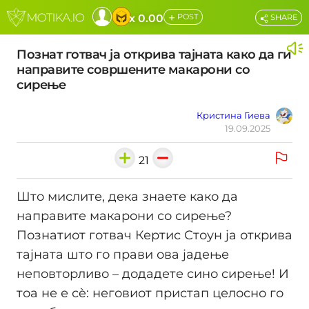
+
x 0.00
POST
SHARE
Познат готвач ја открива тајната како да ги
направите совршените макарони со
сирење
Кристина Гиева
19.09.2025
21
Што мислите, дека знаете како да
направите макарони со сирење?
Познатиот готвач Кертис Стоун ја открива
тајната што го прави ова јадење
неповторливо – додадете сино сирење! И
тоа не е сè: неговиот пристап целосно го