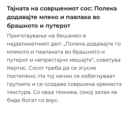
Тајната на совршениот сос: Полека
додавајте млеко и павлака во
брашното и путерот
Приготвување на бешамел е
најделикатниот дел: „Полека додавајте го
млекото и павлаката во брашното и
путерот и непрестајно мешајте“, советува
Кертис. Сосот треба да се згусне
постепено. На тој начин се избегнуваат
грутките и се создава совршена кремаста
текстура. Со оваа техника, секој залак ќе
биде богат со вкус.