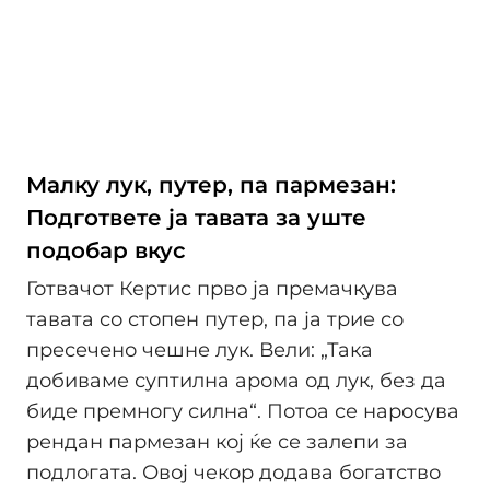
Малку лук, путер, па пармезан:
Подгответе ја тавата за уште
подобар вкус
Готвачот Кертис прво ја премачкува
тавата со стопен путер, па ја трие со
пресечено чешне лук. Вели: „Така
добиваме суптилна арома од лук, без да
биде премногу силна“. Потоа се наросува
рендан пармезан кој ќе се залепи за
подлогата. Овој чекор додава богатство