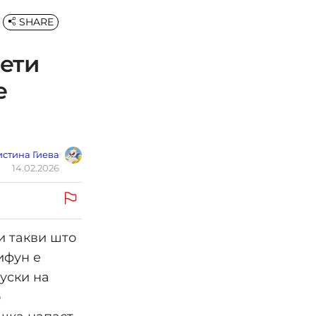
SHARE
ети
е
стина Гиева
14.02.2026
и такви што
ифун е
гуски на
о