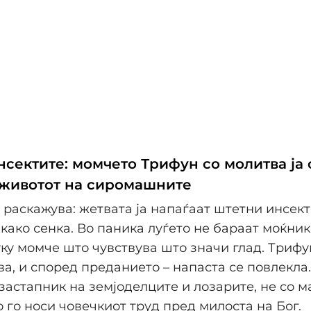
нсектите: момчето Трифун со молитва ја
 животот на сиромашните
раскажува: жетвата ја напаѓаат штетни инсекти
како сенка. Во паника луѓето не бараат моќник
туку момче што чувствува што значи глад. Трифу
ва, и според преданието – напаста се повлекла.
застапник на земјоделците и лозарите, не со ма
 го носи човечкиот труд пред милоста на Бог.