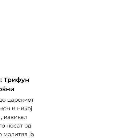
т: Трифун
оќни
до царскиот
мон и никој
, извикал
го носат од
о молитва ја