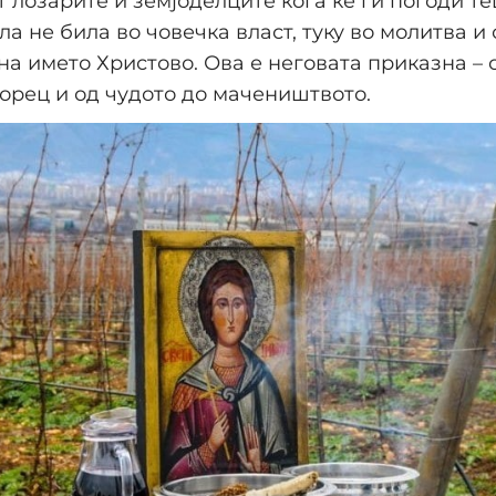
 лозарите и земјоделците кога ќе ги погоди те
ла не била во човечка власт, туку во молитва и
а името Христово. Ова е неговата приказна – 
орец и од чудото до мачеништвото.