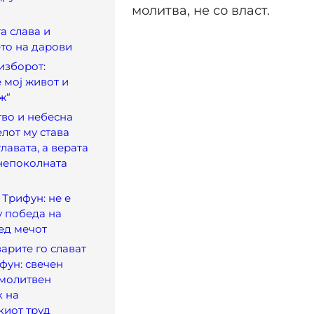
молитва, не со власт.
а слава и
то на дарови
изборот:
е мој живот и
ж“
во и небесна
елот му става
лавата, а верата
непоколната
 Трифун: не е
у победа на
ед мечот
арите го слават
фун: свечен
 молитвен
к на
киот труд