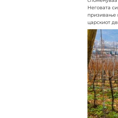
споменуваат
Неговата си
призивање н
царскиот дв