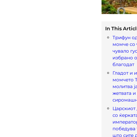
In This Articl
Трифун од
момче со 
чувало гу
избрано о
благодат
Гладот и и
момчето 
молитва ј
жетвата и
сиромашн
Царскиот 
со ќеркат
император
победува 
што сите 