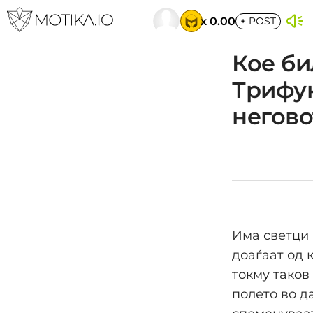
x 0.00
+
POST
Кое б
Трифун
негово
Има светци 
доаѓаат од 
токму таков 
полето во д