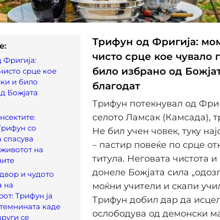
Трифун од Фригија: мо
e:
чисто срце кое чувало 
 Фригија:
било избрано од Божја
чисто срце кое
ски и било
благодат
д Божјата
Трифун потекнувал од Фриг
селото Ламсак (Камсада), т
нсектите:
Трифун со
Не бил учен човек, туку на
а спасува
– пастир повеќе по срце от
 животот на
титула. Неговата чистота и 
ите
донеле Божјата сила „одозг
двор и чудото
а на
моќни учители и скапи учи
от: Трифун ја
Трифун добил дар да исцел
темнината каде
ослободува од демонски ма
други се