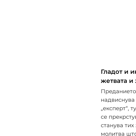
Гладот и и
жетвата и
Преданието 
надвиснува 
„експерт“, 
се прекрсту
станува тих 
молитва што