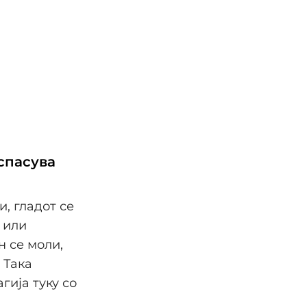
 спасува
, гладот се
 или
н се моли,
 Така
гија туку со