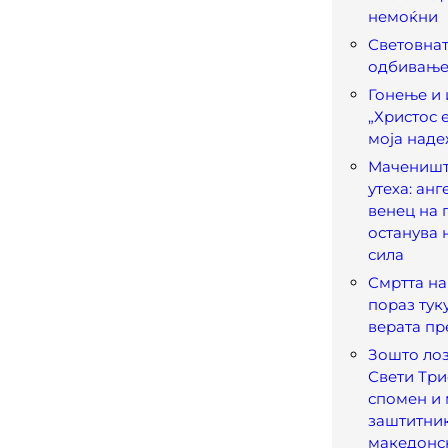
немоќни
Световнат
одбивање
Гонење и 
„Христос 
моја наде
Маченишт
утеха: анг
венец на г
останува 
сила
Смртта на
пораз тук
верата пр
Зошто лоз
Свети Три
спомен и
заштитни
македонс