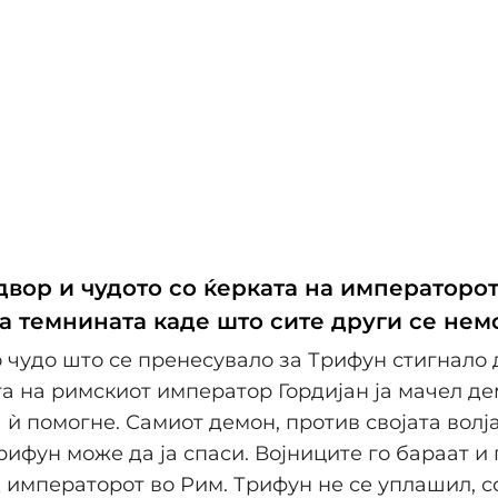
двор и чудото со ќерката на императоро
ва темнината каде што сите други се нем
 чудо што се пренесувало за Трифун стигнало 
та на римскиот император Гордијан ја мачел де
 ѝ помогне. Самиот демон, против својата волја
рифун може да ја спаси. Војниците го бараат и 
 императорот во Рим. Трифун не се уплашил, с