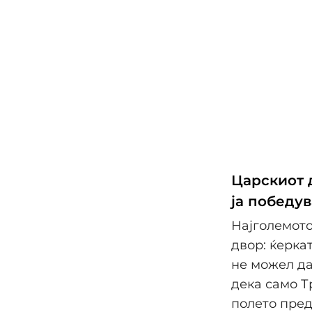
Царскиот 
ја победу
Најголемото
двор: ќерка
не можел да
дека само Т
полето пред