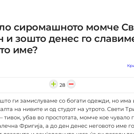
ило сиромашното момче Св
 и зошто денес го славим
то име?
Кри
28
што ги замислуваме со богати одежди, но има 
калта на нивите и од студот на утрото. Свети Тр
– тивок, убав во простотата, момче кое чувало 
алечна Фригија, а до ден денес неговото име г