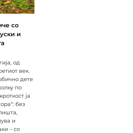
мче со
гуски и
та
ија, од
ретиот век.
јобично дете
колку по
кроткост ја
ора“: без
лишта,
ува и
ки – со