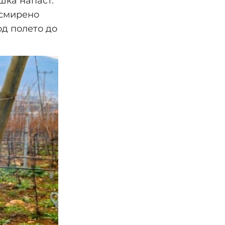
шка напаст.
 смирено
од полето до