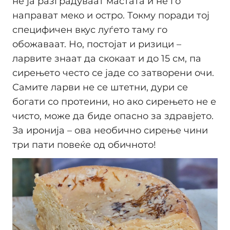
не ја разградуваат мастaта и не го
направат меко и остро. Токму поради тој
специфичен вкус луѓето таму го
обожаваат. Но, постојат и ризици –
ларвите знаат да скокаат и до 15 см, па
сирењето често се јаде со затворени очи.
Самите ларви не се штетни, дури се
богати со протеини, но ако сирењето не е
чисто, може да биде опасно за здравјето.
За иронија – ова необично сирење чини
три пати повеќе од обичното!