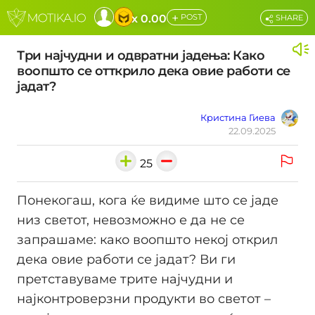
+
x 0.00
POST
SHARE
Три најчудни и одвратни јадења: Како
воопшто се отткрило дека овие работи се
јадат?
Кристина Гиева
22.09.2025
25
Понекогаш, кога ќе видиме што се јаде
низ светот, невозможно е да не се
запрашаме: како воопшто некој открил
дека овие работи се јадат? Ви ги
претставуваме трите најчудни и
најконтроверзни продукти во светот –