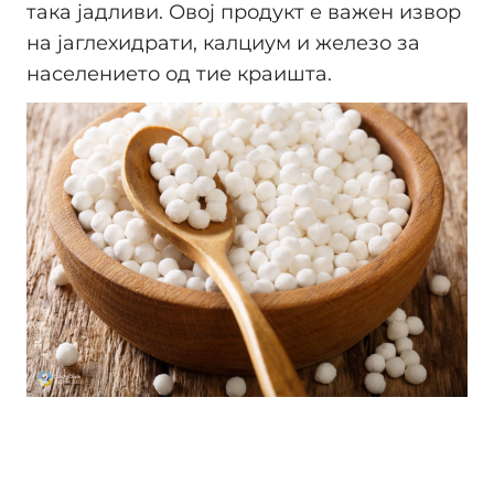
така јадливи. Овој продукт е важен извор
на јаглехидрати, калциум и железо за
населението од тие краишта.