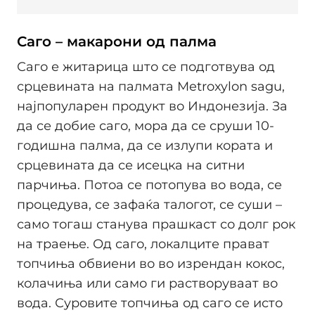
Саго – макарони од палма
Саго е житарица што се подготвува од
срцевината на палмата Metroxylon sagu,
најпопуларен продукт во Индонезија. За
да се добие саго, мора да се сруши 10-
годишна палма, да се излупи кората и
срцевината да се исецка на ситни
парчиња. Потоа се потопува во вода, се
процедува, се зафаќа талогот, се суши –
само тогаш станува прашкаст со долг рок
на траење. Од саго, локалците прават
топчиња обвиени во во изрендан кокос,
колачиња или само ги растворуваат во
вода. Суровите топчиња од саго се исто