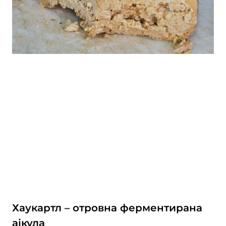
Хаукартл – отровна ферментирана
ајкула