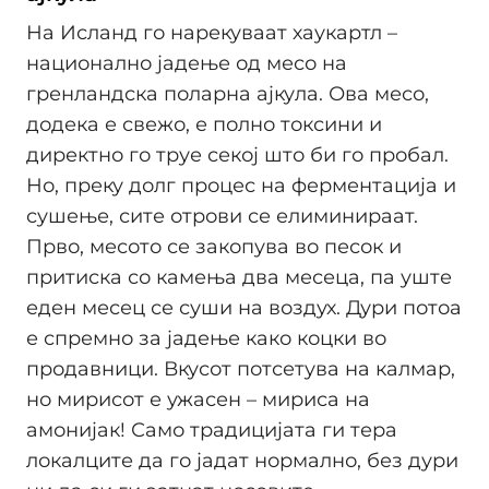
На Исланд го нарекуваат хаукартл –
национално јадење од месо на
гренландска поларна ајкула. Ова месо,
додека е свежо, е полно токсини и
директно го труе секој што би го пробал.
Но, преку долг процес на ферментација и
сушење, сите отрови се елиминираат.
Прво, месото се закопува во песок и
притиска со камења два месеца, па уште
еден месец се суши на воздух. Дури потоа
е спремно за јадење како коцки во
продавници. Вкусот потсетува на калмар,
но мирисот е ужасен – мириса на
амонијак! Само традицијата ги тера
локалците да го јадат нормално, без дури