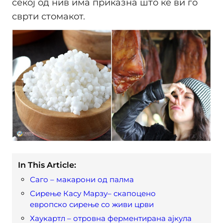
секој од нив има приказна што ќе ви го
сврти стомакот.
In This Article:
Саго – макарони од палма
Сирење Касу Марзу– скапоцено
европско сирење со живи црви
Хаукартл – отровна ферментирана ајкула