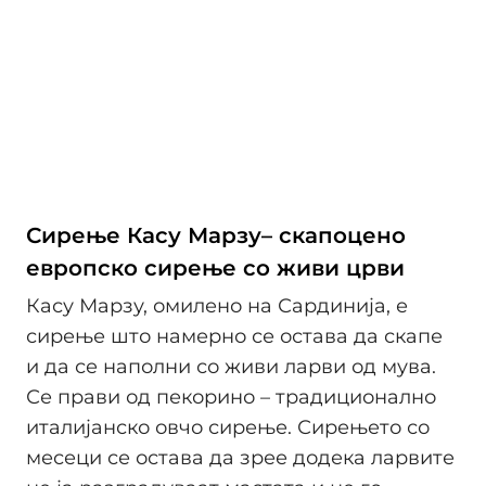
Сирење Касу Марзу– скапоцено
европско сирење со живи црви
Касу Марзу, омилено на Сардинија, е
сирење што намерно се остава да скапе
и да се наполни со живи ларви од мува.
Се прави од пекорино – традиционално
италијанско овчо сирење. Сирењето со
месеци се остава да зрее додека ларвите