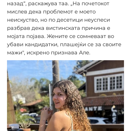
назад“, раскажува таа. „На почетокот
мислев дека проблемот е моето
неискуство, но по десетици неуспеси
разбрав дека вистинската причина е
мојата појава. Жените се сомневаат во
убави кандидатки, плашејќи се за своите
мажи", искрено признава Але.