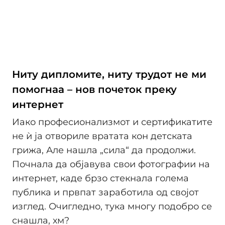
Ниту дипломите, ниту трудот не ми
помогнаа – нов почеток преку
интернет
Иако професионализмот и сертификатите
не ѝ ја отвориле вратата кон детската
грижа, Але нашла „сила“ да продолжи.
Почнала да објавува свои фотографии на
интернет, каде брзо стекнала голема
публика и првпат заработила од својот
изглед. Очигледно, тука многу подобро се
снашла, хм?