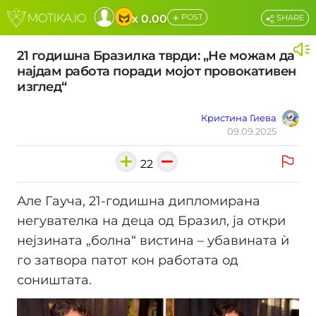
+
x 0.00
POST
SHARE
21 годишна Бразилка тврди: „Не можам да
најдам работа поради мојот провокативен
изглед“
Кристина Гиева
09.09.2025
22
Але Гауча, 21-годишна дипломирана
негувателка на деца од Бразил, ја откри
нејзината „болна“ вистина – убавината ѝ
го затвора патот кон работата од
соништата.