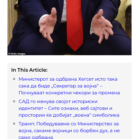
In This Article:
Министерот за одбрана Хегсет исто така
сака да биде „Секретар за војна“ –
Почнуваат конкретни чекори за промена
САД го менува својот историски
идентитет – Сите ознаки, веб сајтови и
простории ќе добијат „воена“ симболика
Трамп: Победувавме со Министерство за
војна, сакаме војници со борбен дух, а не
само одбрана