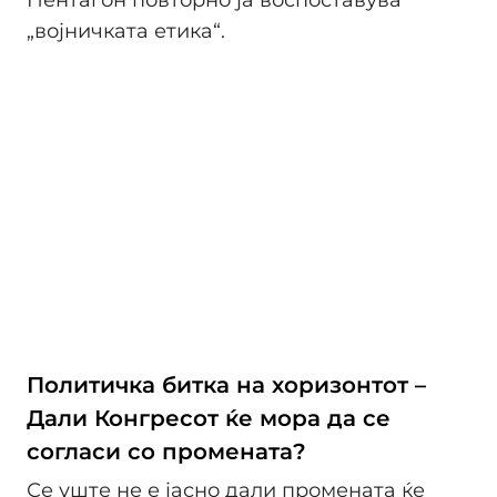
„војничката етика“.
Политичка битка на хоризонтот –
Дали Конгресот ќе мора да се
согласи со промената?
Се уште не е јасно дали промената ќе