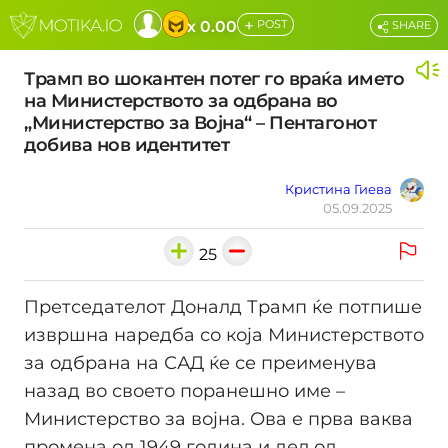
+
x 0.00
POST
SHARE
Трамп во шокантен потег го враќа името
на Министерството за одбрана во
„Министерство за Војна“ – Пентагонот
добива нов идентитет
Кристина Гиева
05.09.2025
25
Претседателот Доналд Трамп ќе потпише
извршна наредба со која Министерството
за одбрана на САД ќе се преименува
назад во своето поранешно име –
Министерство за војна. Ова е прва ваква
промена од 1949 година и дел од