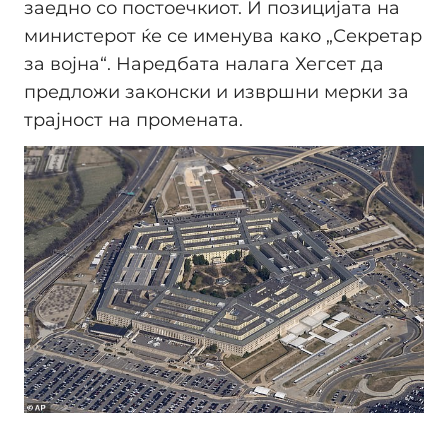
заедно со постоечкиот. И позицијата на
министерот ќе се именува како „Секретар
за војна“. Наредбата налага Хегсет да
предложи законски и извршни мерки за
трајност на промената.