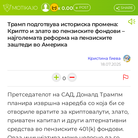
+
x 0.00
POST
SHARE
Трамп подготвува историска промена:
Крипто и злато во пензиските фондови –
најголемата реформа на пензиските
заштеди во Америка
Кристина Гиева
18.07.2025
0
Претседателот на САД, Доналд Трампм
планира извршна наредба со која би се
отвориле вратите за криптовалути, злато,
приватен капитал и други алтернативни
средства во пензиските 401(k) фондови.
Оваа иницијатива може целосно да го