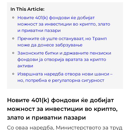
In This Article:
Новите 401(k) фондови ќе добијат
можност за инвестиции во крипто, злато
и приватни пазари
Пречките сѐ уште остануваат, но Трамп
може да донесе забрзување
Законските битки и државните пензиски
фондови ја отворија вратата за крипто
активи
Извршната наредба отвора нови шанси –
но, потребна е регулаторна сигурност
Новите 401(k) фондови ќе добијат
можност за инвестиции во крипто,
злато и приватни пазари
Со оваа наредба, Министерството за труд