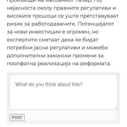
производи на масовниот пазар. Но,
нејасноста околу правните регулативи и
високите трошоци се уште претставуваат
ризик за работодавачите. Потенцијалот
за нови инвестиции е огромен, но
експертите сметаат дека ќе бидат
потребни јасни регулативи и можеби
дополнителни законски промени за
поопфатна реализација на реформата.
POST