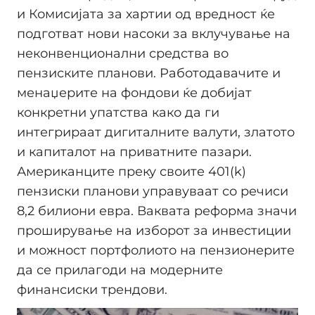
и Комисијата за хартии од вредност ќе
подготват нови насоки за вклучување на
неконвенционални средства во
пензиските планови. Работодавачите и
менаџерите на фондови ќе добијат
конкретни упатства како да ги
интегрираат дигиталните валути, златото
и капиталот на приватните пазари.
Американците преку своите 401(k)
пензиски планови управуваат со речиси
8,2 билиони евра. Ваквата реформа значи
проширување на изборот за инвестиции
и можност портфолиото на пензионерите
да се прилагоди на модерните
финансиски трендови.