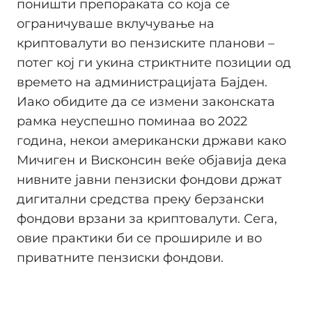
поништи препораката со која се
ограничуваше вклучување на
криптовалути во пензиските планови –
потег кој ги укина стриктните позиции од
времето на администрацијата Бајден.
Иако обидите да се измени законската
рамка неуспешно поминаа во 2022
година, некои американски држави како
Мичиген и Висконсин веќе објавија дека
нивните јавни пензиски фондови држат
дигитални средства преку берзански
фондови врзани за криптовалути. Сега,
овие практики би се прошириле и во
приватните пензиски фондови.