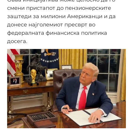
смени пристапот до пензионерските
заштеди за милиони Американци и да
донесе најголемиот пресврт во
федералната финансиска политика
досега.