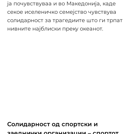
ја почувствуваа и во Македонија, каде
секое иселеничко семејство чувствува
солидарност за трагедиите што ги трпат
нивните најблиски преку океанот.
Солидарност од спортски и
заеднички организации – спортот