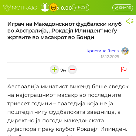
+
x 0.00
POST
SHARE
Играч на Македонскиот фудбалски клуб
во Австралија, „Рокдејл Илинден“ меѓу
жртвите во масакрот во Бонди
Кристина Гиева
15.12.2025
26
Австралија минатиот викенд беше сведок
на најстрашниот масакр во последните
триесет години – трагедија која не ја
поштеди ниту фудбалската заедница, а
директно ја погоди македонската
дијаспора преку клубот Рокдејл Илинден.