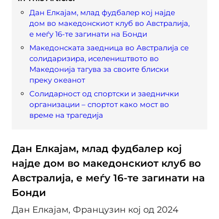
Дан Елкајам, млад фудбалер кој најде
дом во македонскиот клуб во Австралија,
е меѓу 16-те загинати на Бонди
Македонската заедница во Австралија се
солидаризира, иселеништвото во
Македонија тагува за своите блиски
преку океанот
Солидарност од спортски и заеднички
организации – спортот како мост во
време на трагедија
Дан Елкајам, млад фудбалер кој
најде дом во македонскиот клуб во
Австралија, е меѓу 16-те загинати на
Бонди
Дан Елкајам, Французин кој од 2024