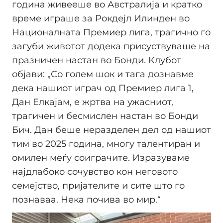
година живееше во Австралија и кратко
време играше за Рокдејл Илинден во
Националната Премиер лига, трагично го
загуби животот додека присуствуваше на
празничен настан во Бонди. Клубот
објави: „Со голем шок и тага дознавме
дека нашиот играч од Премиер лига 1,
Дан Елкајам, е жртва на ужасниот,
трагичен и бесмислен настан во Бонди
Бич. Дан беше неразделен дел од нашиот
тим во 2025 година, многу талентиран и
омилен меѓу соиграчите. Изразуваме
најдлабоко сочувство кон неговото
семејство, пријателите и сите што го
познаваа. Нека почива во мир.“