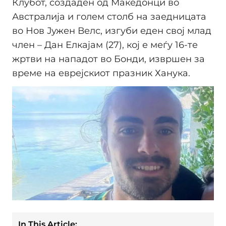
Клубот, создаден од Македонци во
Австралија и голем столб на заедницата
во Нов Јужен Велс, изгуби еден свој млад
член – Дан Елкајам (27), кој е меѓу 16-те
жртви на нападот во Бонди, извршен за
време на еврејскиот празник Ханука.
In This Article: