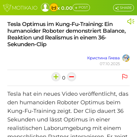
+
x 0.00
POST
SHARE
Tesla Optimus im Kung-Fu-Training: Ein
humanoider Roboter demonstriert Balance,
Reaktion und Realismus in einem 36-
Sekunden-Clip
Кристина Гиева
07.10.2025
0
Tesla hat ein neues Video veröffentlicht, das
den humanoiden Roboter Optimus beim
Kung-Fu-Training zeigt. Der Clip dauert 36
Sekunden und lässt Optimus in einer
realistischen Laborumgebung mit einem
menschlichen Partner interagieren. Er zeigt