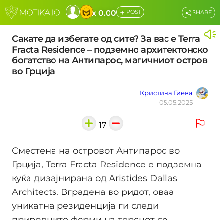
+
x 0.00
POST
SHARE
Сакате да избегате од сите? За вас е Terra
Fracta Residence – подземно архитектонско
богатство на Антипарос, магичниот остров
во Грција
Кристина Гиева
05.05.2025
17
Сместена на островот Антипарос во
Грција, Terra Fracta Residence е подземна
куќа дизајнирана од Aristides Dallas
Architects. Вградена во ридот, оваа
уникатна резиденција ги следи
природните форми на теренот со