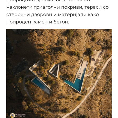
наклонети триаголни покриви, тераси со
отворени дворови и материјали како
природен камен и бетон.