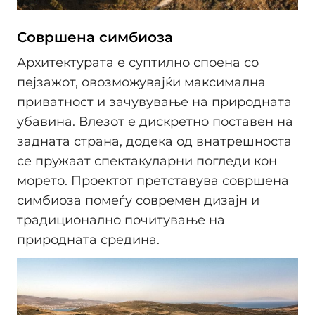
Совршена симбиоза
Архитектурата е суптилно споена со
пејзажот, овозможувајќи максимална
приватност и зачувување на природната
убавина. Влезот е дискретно поставен на
задната страна, додека од внатрешноста
се пружаат спектакуларни погледи кон
морето. Проектот претставува совршена
симбиоза помеѓу современ дизајн и
традиционално почитување на
природната средина.