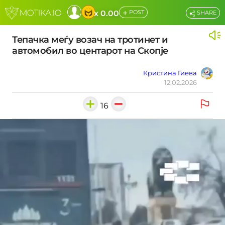
+
x 0.00
POST
SHARE
Тепачка меѓу возач на тротинет и
автомобил во центарот на Скопје
Кристина Гиева
12.02.2026
16