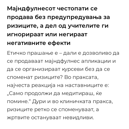
Мајндфулнесот честопати се
продава без предупредувања за
ризиците, а дел од учителите ги
игнорираат или негираат
негативните ефекти
Етичко прашање е – дали е дозволиво да
се продаваат мајндфулнес апликации и
да се организираат курсеви без да се
споменат ризиците? Во праксата,
најчеста реакција на наставниците е:
„Само продолжи да медитираш, ќе
помине.“ Дури и во клиничката пракса,
ризиците ретко се споменуваат, а
жртвите остануваат невидливи.