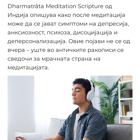
Dharmatrāta Meditation Scripture од
Индија опишува како после медитација
може да се јават симптоми на депресија,
анксиозност, психоза, дисоцијација и
деперсонализација. Овие појави не се од
вчера – уште во античките ракописи се
сведочи за мрачната страна на
медитацијата.