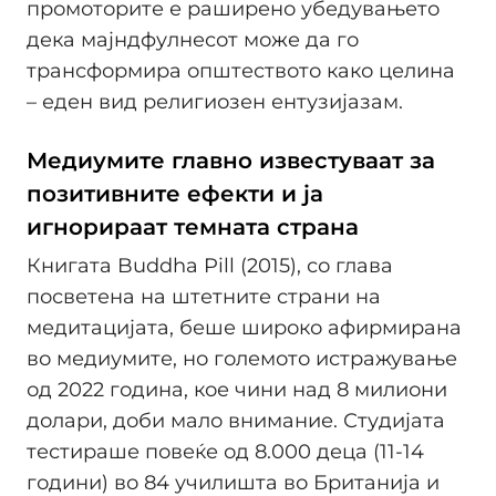
промоторите е раширено убедувањето
дека мајндфулнесот може да го
трансформира општеството како целина
– еден вид религиозен ентузијазам.
Медиумите главно известуваат за
позитивните ефекти и ја
игнорираат темната страна
Книгата Buddha Pill (2015), со глава
посветена на штетните страни на
медитацијата, беше широко афирмирана
во медиумите, но големото истражување
од 2022 година, кое чини над 8 милиони
долари, доби мало внимание. Студијата
тестираше повеќе од 8.000 деца (11-14
години) во 84 училишта во Британија и