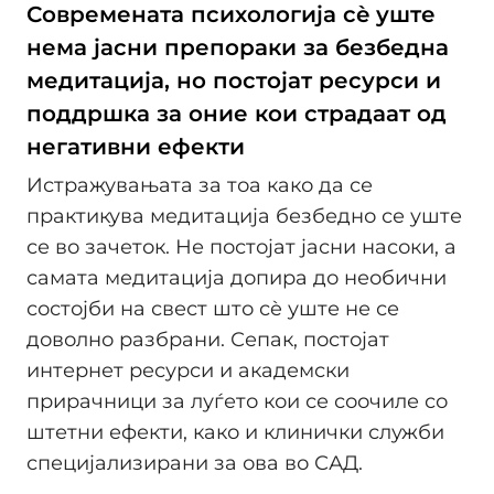
Современата психологија сè уште
нема јасни препораки за безбедна
медитација, но постојат ресурси и
поддршка за оние кои страдаат од
негативни ефекти
Истражувањата за тоа како да се
практикува медитација безбедно се уште
се во зачеток. Не постојат јасни насоки, а
самата медитација допира до необични
состојби на свест што сè уште не се
доволно разбрани. Сепак, постојат
интернет ресурси и академски
прирачници за луѓето кои се соочиле со
штетни ефекти, како и клинички служби
специјализирани за ова во САД.