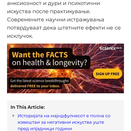
анксиозност и дури и психотични
искуства после практикување.
Современите научни истражувања
потврдуваат дека штетните ефекти не се
исклучок.
In This Article:
Историјата на мајндфулнесот е полна со
извештаи за негативни искуства уште
пред илјадници години