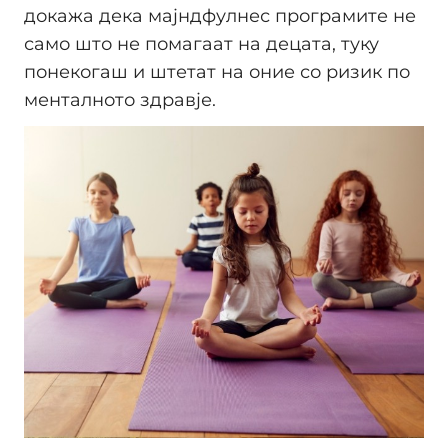
докажа дека мајндфулнес програмите не
само што не помагаат на децата, туку
понекогаш и штетат на оние со ризик по
менталното здравје.