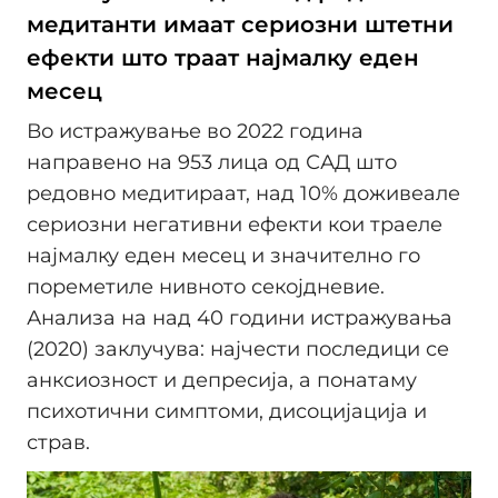
медитанти имаат сериозни штетни
ефекти што траат најмалку еден
месец
Во истражување во 2022 година
направено на 953 лица од САД што
редовно медитираат, над 10% доживеале
сериозни негативни ефекти кои траеле
најмалку еден месец и значително го
пореметиле нивното секојдневие.
Анализа на над 40 години истражувања
(2020) заклучува: најчести последици се
анксиозност и депресија, а понатаму
психотични симптоми, дисоцијација и
страв.