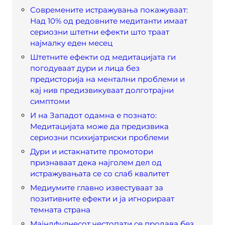
Современите истражувања покажуваат:
Над 10% од редовните медитанти имаат
сериозни штетни ефекти што траат
најмалку еден месец
Штетните ефекти од медитацијата ги
погодуваат дури и лица без
предисторија на ментални проблеми и
кај нив предизвикуваат долготрајни
симптоми
И на Западот одамна е познато:
Медитацијата може да предизвика
сериозни психијатриски проблеми
Дури и истакнатите промотори
признаваат дека најголем дел од
истражувањата се со слаб квалитет
Медиумите главно известуваат за
позитивните ефекти и ја игнорираат
темната страна
Мајндфулнесот честопати се продава без