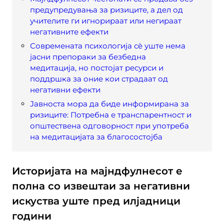
предупредувања за ризиците, а дел од
учителите ги игнорираат или негираат
негативните ефекти
Современата психологија сè уште нема
јасни препораки за безбедна
медитација, но постојат ресурси и
поддршка за оние кои страдаат од
негативни ефекти
Јавноста мора да биде информирана за
ризиците: Потребна е транспарентност и
општествена одговорност при употреба
на медитацијата за благосостојба
Историјата на мајндфулнесот е
полна со извештаи за негативни
искуства уште пред илјадници
години