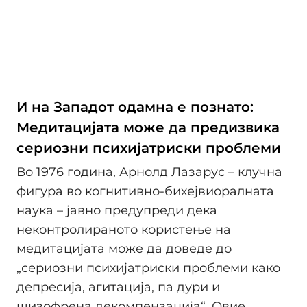
И на Западот одамна е познато:
Медитацијата може да предизвика
сериозни психијатриски проблеми
Во 1976 година, Арнолд Лазарус – клучна
фигура во когнитивно-бихејвиоралната
наука – јавно предупреди дека
неконтролираното користење на
медитацијата може да доведе до
„сериозни психијатриски проблеми како
депресија, агитација, па дури и
шизофрена декомпензација“. Овие