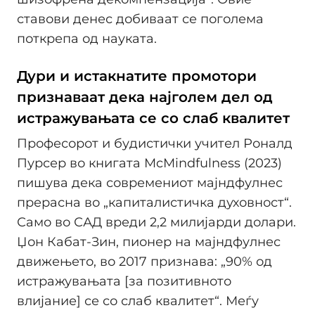
ставови денес добиваат се поголема
поткрепа од науката.
Дури и истакнатите промотори
признаваат дека најголем дел од
истражувањата се со слаб квалитет
Професорот и будистички учител Роналд
Пурсер во книгата McMindfulness (2023)
пишува дека современиот мајндфулнес
прерасна во „капиталистичка духовност“.
Само во САД вреди 2,2 милијарди долари.
Џон Кабат-Зин, пионер на мајндфулнес
движењето, во 2017 признава: „90% од
истражувањата [за позитивното
влијание] се со слаб квалитет“. Меѓу