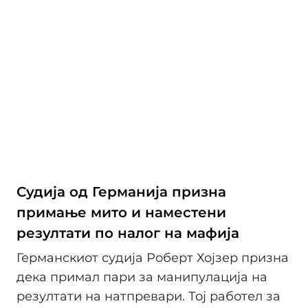
Судија од Германија призна
примање мито и наместени
резултати по налог на мафија
Германскиот судија Роберт Хојзер призна
дека примал пари за манипулација на
резултати на натпревари. Тој работел за