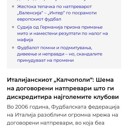
Жестока тепачка по натпреварот
„Валенсија“ – „Интер“ го посрамоти
европскиот фудбал
Судија од Германија призна примање
мито и наместени резултати по налог на
мафија
Фудбалот помни и подмитувања,
дивеење и неправди – но, скандалите
принудуваат на промени
Италијанскиот „Калчополи“: Шема
на договорени натпревари што ги
дискредитира најголемите клубови
Во 2006 година, Фудбалската федерација
на Италија разобличи огромна мрежа на
договорени натпревари, во која беа