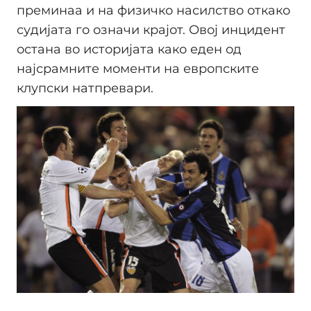
преминаа и на физичко насилство откако
судијата го означи крајот. Овој инцидент
остана во историјата како еден од
најсрамните моменти на европските
клупски натпревари.