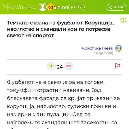
+
x 0.00
POST
SHARE
Темната страна на фудбалот: Корупција,
насилство и скандали кои го потресоа
светот на спортот
Кристина Гиева
13.08.2025
24
Фудбалот не е само игра на голови,
триумфи и страстни навивачи. Зад
блескавата фасада се кријат приказни за
корупција, насилство, судиски грешки и
намерни манипулации. Ова се
најголемите скандали што засекогаш го