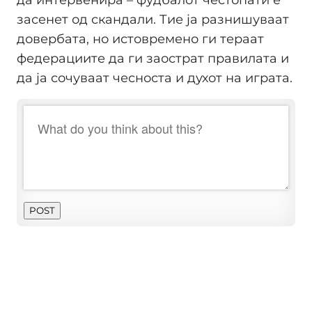
да интервенира – фудбалот честопати е
засенет од скандали. Тие ја разнишуваат
довербата, но истовремено ги тераат
федерациите да ги заострат правилата и
да ја сочуваат чесноста и духот на играта.
POST