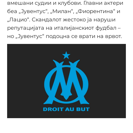
вмешани судии и клубови. Главни актери
беа „Јувентус“, „Милан“, „Фиорентина“ и
„Лацио“. Скандалот жестоко ја наруши
репутацијата на италијанскиот фудбал –
но „Јувентус“ подоцна се врати на врвот.