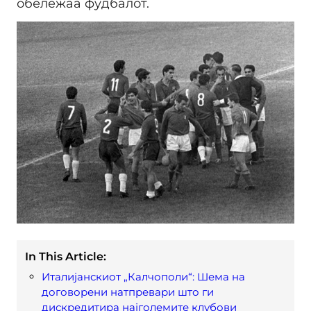
обележаа фудбалот.
In This Article:
Италијанскиот „Калчополи“: Шема на
договорени натпревари што ги
дискредитира најголемите клубови