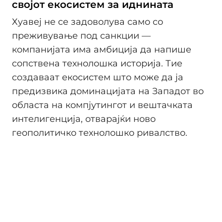
својот екосистем за иднината
Хуавеј не се задоволува само со
преживување под санкции —
компанијата има амбиција да напише
сопствена технолошка историја. Тие
создаваат екосистем што може да ја
предизвика доминацијата на Западот во
областа на компјутингот и вештачката
интелигенција, отварајќи ново
геополитичко технолошко ривалство.