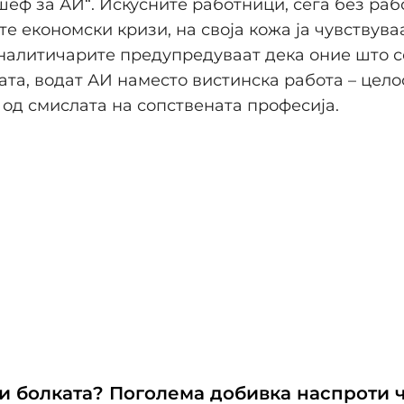
„шеф за АИ“. Искусните работници, сега без раб
те економски кризи, на своја кожа ја чувствува
налитичарите предупредуваат дека оние што с
ата, водат АИ наместо вистинска работа – цело
од смислата на сопствената професија.
и болката? Поголема добивка наспроти 