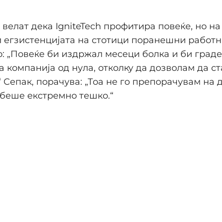
велат дека IgniteTech профитира повеќе, но на
и егзистенцијата на стотици поранешни работн
о: „Повеќе би издржал месеци болка и би граде
 компанија од нула, отколку да дозволам да с
“ Сепак, порачува: „Тоа не го препорачувам на 
беше екстремно тешко.“