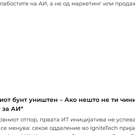
лабостите на АИ, а не од маркетинг или прода
иот бунт уништен – Ако нешто не ти чини
 за АИ“
вниот отпор, првата ИТ иницијатива не успева
è се менува: секое одделение во IgniteTech приј