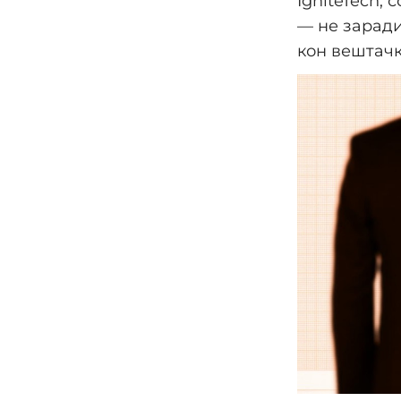
IgniteTech, 
— не заради
кон вештачк