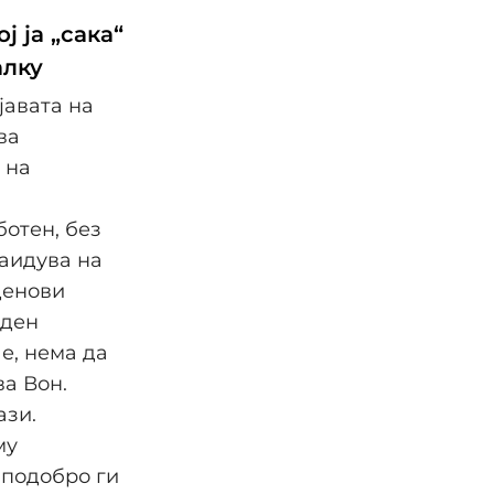
ј ја „сака“
алку
јавата на
ва
 на
ботен, без
наидува на
денови
еден
е, нема да
ва Вон.
ази.
му
 подобро ги