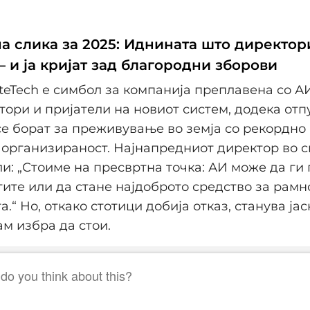
а слика за 2025: Иднината што директори
– и ја кријат зад благородни зборови
niteTech е симбол за компанија преплавена со А
ори и пријатели на новиот систем, додека от
е борат за преживување во земја со рекордно
организираност. Најнапредниот директор во с
ли: „Стоиме на пресвртна точка: АИ може да г
ите или да стане најдоброто средство за рам
а.“ Но, откако стотици добија отказ, станува јас
ам избра да стои.