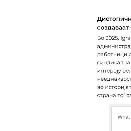
Дистопичн
создаваат 
Во 2025, Ig
администрат
работници с
синдикална 
интервју ве
нееднаквост
во историјат
страна тој с