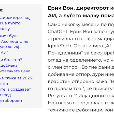
Ерик Вон, директорот ко
e:
АИ, а луѓето малку пом
 директорот кој
АИ, а луѓето
Само неколку месеци по по
малку
ChatGPT, Ерик Вон започну
иот бунт
агресивна трансформација
 Ако нешто не
IgniteTech. Организира „AI
ријави кај
 АИ“
Понеделници“ за секој вра
и болката?
оглед на одделението, но 
 добивка
силен отпор. „Во тие рани 
човечката цена
добивавме отпор, дури ни
а слика за 2025:
вработен отворено кажа: ‘Н
 што
го правам тоа’“, се присету
те ја создаваат
ат зад
Резултатот? Илјадници отк
ни зборови
Најголем отпор даваат ток
техничките работници, кои