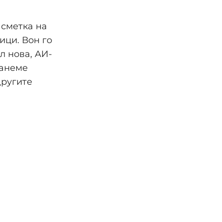
 сметка на
ици. Вон го
л нова, АИ-
танеме
другите