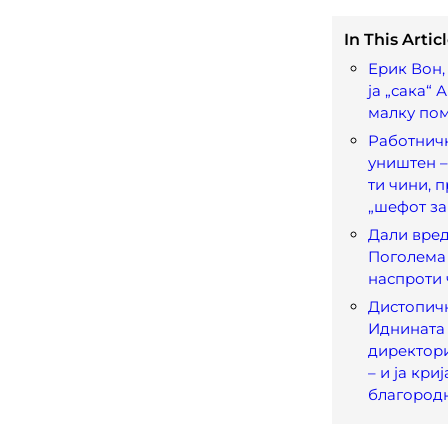
In This Articl
Ерик Вон,
ја „сака“ 
малку по
Работничк
уништен –
ти чини, п
„шефот за
Дали вред
Поголема
наспроти 
Дистопичн
Иднината
директори
– и ја криј
благород