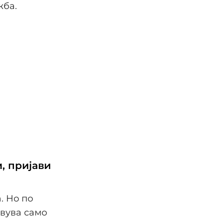
жба.
, пријави
. Но по
авува само