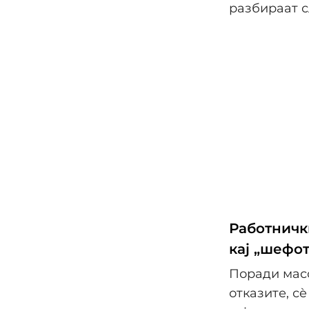
разбираат с
Работничк
кај „шефот
Поради масо
отказите, с