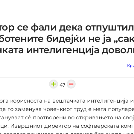
ор се фали дека отпушти
ботените бидејќи не ја „са
ката интелигенција довол
Кри
47
ога корисноста на вештачката интелигенција и
да го заменува човечкиот труд е мега популаре
ануваат сè поотворени во откривањето на својо
ци. Извршниот директор на софтверската ком