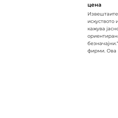
цена
Извештаите 
искуството 
кажува јасн
ориентирана
безначајни.
фирми. Ова 