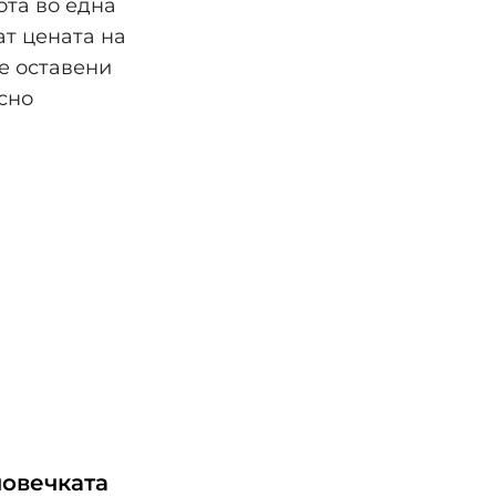
ота во една
ат цената на
е оставени
сно
човечката