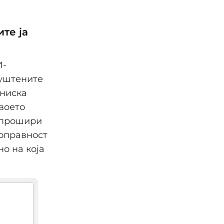
те ја
И-
пуштените
 ниска
воето
и прошири
ноправност
но на која