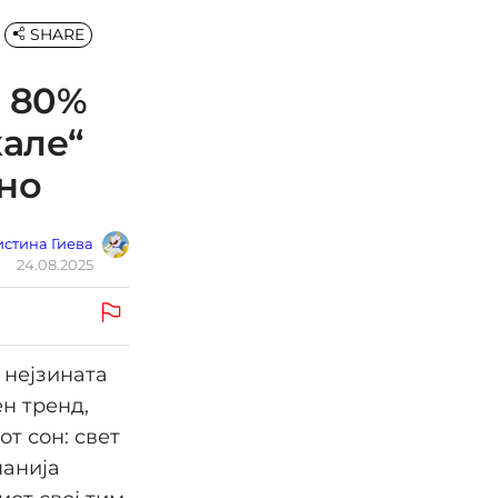
SHARE
л 80%
кале“
но
стина Гиева
24.08.2025
 нејзината
н тренд,
т сон: свет
панија