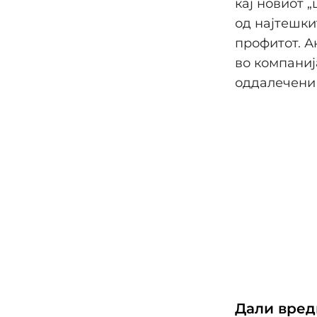
кај новиот 
од најтешки
профитот. А
во компаниј
оддалечени 
Дали вред