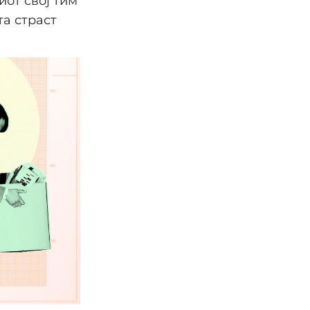
иот свој тим
та страст