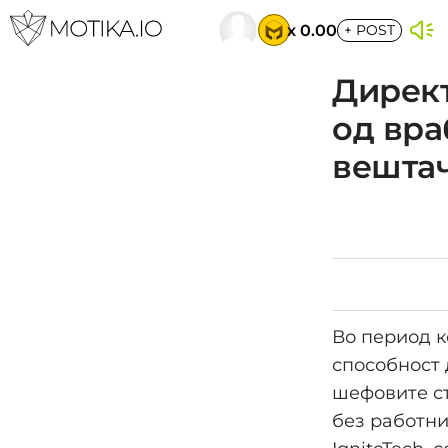
x 0.00
+
POST
Директ
од вра
вештач
Во период к
способност 
шефовите ст
без работни