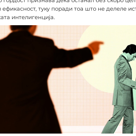
со гордост признава дека останал без скоро цел
 ефикасност, туку поради тоа што не делеле ис
ата интелигенција.