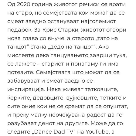
Од 2020 година животот речиси се врати
на старо, но семејствата кои можат да се
смеат заедно остануваат најголемиот
подарок. За Крис Старки, животот отвори
нова глава со внуче, а старото „тато на
танцот“ стана „дедо на танцот“. Ако
мислевте дека танцувањето заврши тука,
се лажете – стариот и понатаму ги има
потезите. Семејствата што можат да се
забавуваат и смеат заедно се
инспирација. Нека живеат татковците,
ќерките, дедовците, вујковците, тетките и
сите оние кои не се срамат да се опуштат,
и преку малку неочекувана радост да го
разубават денот на другите. Може да го
следите „Dance Dad TV“ на YouTube, а