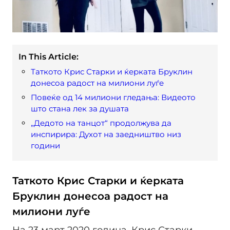
In This Article:
Таткото Крис Старки и ќерката Бруклин
донесоа радост на милиони луѓе
Повеќе од 14 милиони гледања: Видеото
што стана лек за душата
„Дедото на танцот“ продолжува да
инспирира: Духот на заедништво низ
години
Таткото Крис Старки и ќерката
Бруклин донесоа радост на
милиони луѓе
На 23 март 2020 година, Крис Старки