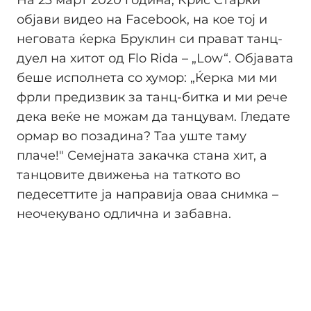
објави видео на Facebook, на кое тој и
неговата ќерка Бруклин си прават танц-
дуел на хитот од Flo Rida – „Low“. Објавата
беше исполнета со хумор: „Ќерка ми ми
фрли предизвик за танц-битка и ми рече
дека веќе не можам да танцувам. Гледате
ормар во позадина? Таа уште таму
плаче!" Семејната закачка стана хит, а
танцовите движења на таткото во
педесеттите ја направија оваа снимка –
неочекувано одлична и забавна.