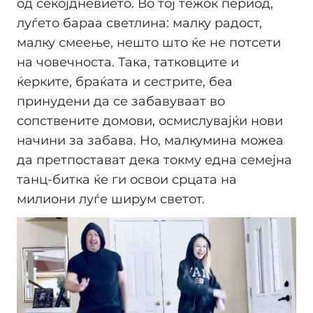
од секојдневието. Во тој тежок период,
луѓето бараа светлина: малку радост,
малку смеење, нешто што ќе не потсети
на човечноста. Така, татковците и
ќерките, браќата и сестрите, беа
принудени да се забавуваат во
сопствените домови, осмислувајќи нови
начини за забава. Но, малкумина можеа
да претпостават дека токму една семејна
танц-битка ќе ги освои срцата на
милиони луѓе ширум светот.