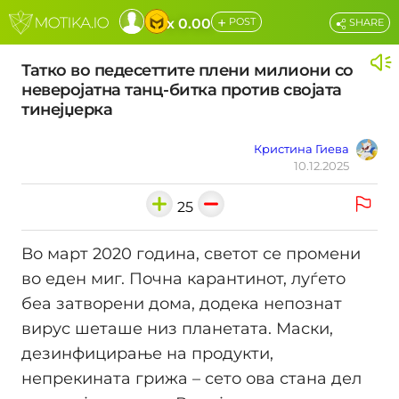
+
x 0.00
POST
SHARE
Татко во педесеттите плени милиони со
неверојатна танц-битка против својата
тинејџерка
Кристина Гиева
10.12.2025
25
Во март 2020 година, светот се промени
во еден миг. Почна карантинот, луѓето
беа затворени дома, додека непознат
вирус шеташе низ планетата. Маски,
дезинфицирање на продукти,
непрекината грижа – сето ова стана дел