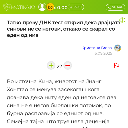
+
x 0.00
POST
SHARE
Татко преку ДНК тест открил дека двајцата
синови не се негови, откако се скарал со
еден од нив
Кристина Гиева
16.09.2025
22
Во источна Кина, животот на Јианг
Хонгтао се менува засекогаш кога
дознава дека ниту еден од неговите два
сина не е негов биолошки потомок, по
бурна расправија со едниот од нив.
Семејна тајна што труе цела деценија