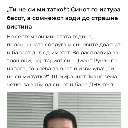
„Ти не си ми татко!“: Синот го истура
бесот, а сомнежот води до страшна
вистина
Во септември минатата година,
поранешната сопруга и синовите доаѓаат
и бараат дел од имотот. Во расправија за
трошоци, најстариот син Џианг Рунзе го
напаѓа, го крева за врат и извикува: „Ти
не си ми татко!“. Шокираниот Јианг зема
четка за заби од синот и бара ДНК тест.