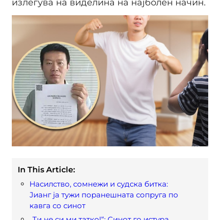
излегува на виделина на најболен начин.
In This Article:
Насилство, сомнежи и судска битка:
Јианг ја тужи поранешната сопруга по
кавга со синот
„Ти не си ми татко!“: Синот го истура