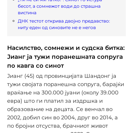
бесот, а сомнежот води до страшна
вистина
ДНК тестот открива двојно предавство:
ниту еден од синовите не е негов
Насилство, сомнежи и судска битка:
Јианг ја тужи поранешната сопруга
по кавга со синот
Јианг (45) од провинцијата Шандонг ја
тужи својата поранешна сопруга, барајќи
враќање на 300.000 јуани (околу 39.000
евра) што ги платил за издршка и
образование на децата. Се венчал во
2002, добил син во 2004, друг во 2014, а
по бројни отсуства, брачниот живот