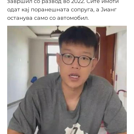
завршил со развод во 2022. Сите имоти
одат кај поранешната сопруга, а Јианг
останува само со автомобил.