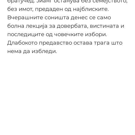
братучед. Јианг останува без семејството,
без имот, предаден од најблиските.
Вчерашните соништа денес се само
болна лекција за довербата, вистината и
последиците од човечките избори.
Длабокото предавство остава трага што
нема да избледи.