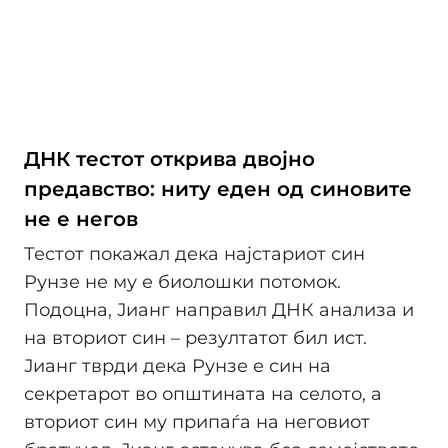
ДНК тестот открива двојно
предавство: ниту еден од синовите
не е негов
Тестот покажал дека најстариот син
Рунзе не му е биолошки потомок.
Подоцна, Јианг направил ДНК анализа и
на вториот син – резултатот бил ист.
Јианг тврди дека Рунзе е син на
секретарот во општината на селото, а
вториот син му припаѓа на неговиот