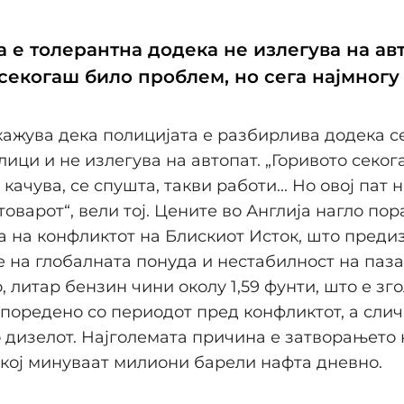
 е толерантна додека не излегува на авт
секогаш било проблем, но сега најмногу
кажува дека полицијата е разбирлива додека с
лици и не излегува на автопат. „Горивото секо
качува, се спушта, такви работи... Но овој пат 
товарот“, вели тој. Цените во Англија нагло по
а на конфликтот на Блискиот Исток, што преди
на глобалната понуда и нестабилност на паза
 литар бензин чини околу 1,59 фунти, што е з
споредено со периодот пред конфликтот, а слич
о дизелот. Најголемата причина е затворањето 
 кој минуваат милиони барели нафта дневно.