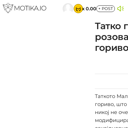
x 0.00
+
POST
Татко 
розова
горив
Таткото Мал
гориво, што
никој не оч
модифициран