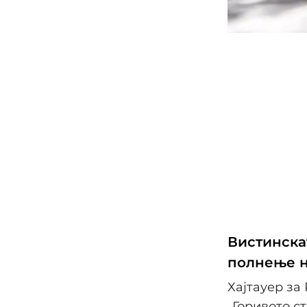
Вистинска
полнење н
Хајтауер за 
„Горивото с