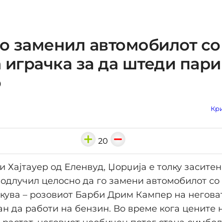
го заменил автомобилот со
 играчка за да штеди пари
о
Кри
20
и Хајтауер од Еленвуд, Џорџија е толку заситен
 одлучил целосно да го замени автомобилот со
екува – розовиот Барби Дрим Кампер на неговат
 да работи на бензин. Во време кога цените 