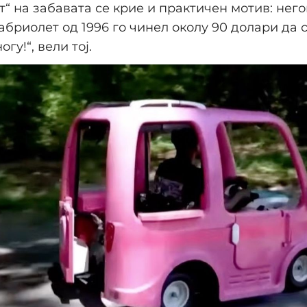
т“ на забавата се крие и практичен мотив: нег
бриолет од 1996 го чинел околу 90 долари да 
огу!“, вели тој.