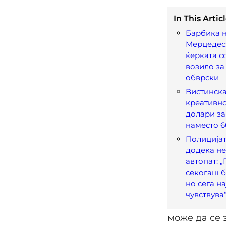
In This Articl
Барбика 
Мерцедес:
ќерката с
возило за
обврски
Вистинска
креативно
долари з
наместо 6
Полицијат
додека не
автопат: 
секогаш б
но сега на
чувствува
може да се 