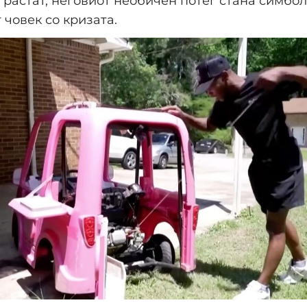
 растат, неговиот необичен потег стана симбо
 човек со кризата.