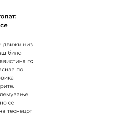
опат:
 се
е движи низ
гаш било
навистина го
раснаа по
звика
рите.
големување
но се
на теснецот