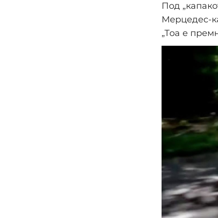
Под „капако
Мерцедес-ка
„Тоа е премн