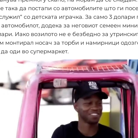
е така да постапи со автомобилите што ги посе
ослужил“ со детската играчка. За само 3 долари
автомобилот, додека за неговиот семеен мини
лари. Иако возилото не е безбедно за утрински
м монтирал носач за торби и намирници одозго
да оди во супермаркет.