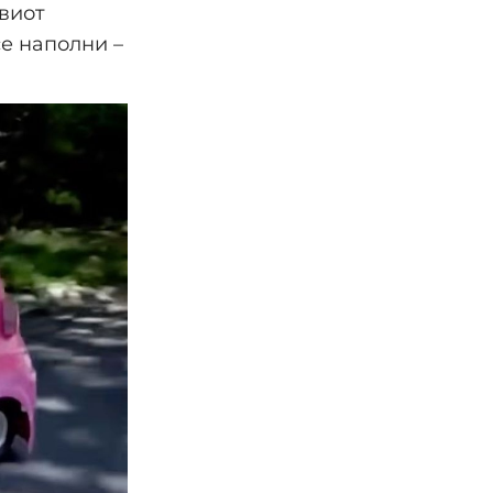
овиот
се наполни –