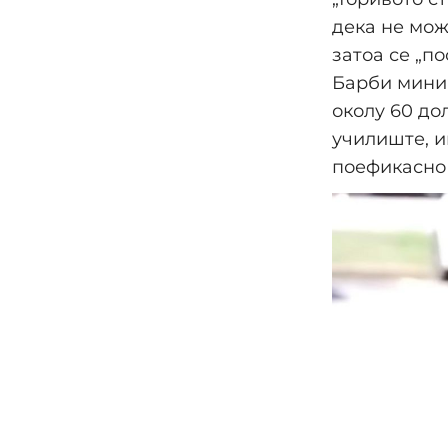
дека не мож
затоа се „п
Барби мини 
околу 60 до
училиште, и
поефикасно 