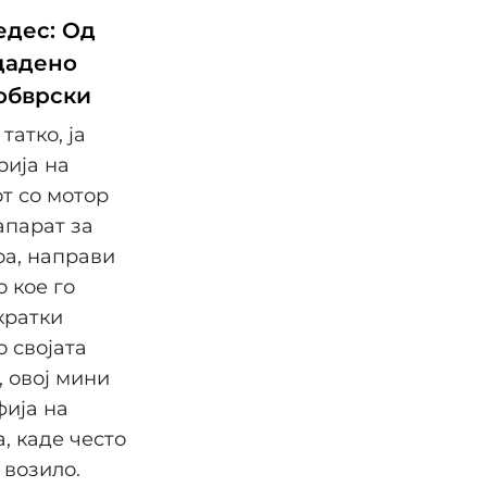
едес: Од
здадено
 обврски
татко, ја
рија на
т со мотор
апарат за
оа, направи
 кое го
кратки
 својата
, овој мини
фија на
, каде често
 возило.