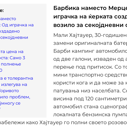
Барбика наместо Мерц
e:
играчка на ќерката со
наместо
возило за секојдневни
 Од играчка на
оздадено
Мали Хајтауер, 30-годишен 
 секојдневни
замени оригиналната бате
Барби кампинг автомобило
та цена на
ста: Само 3
од две галони, изваден од 
а полнење
перење под притисок. Со т
0
мини транспортно средство
а е толерантна
користи кога и да може за 
 излегува на
патувања низ населбата. Со
„Горивото
ило проблем,
висина под 120 сантиметри
јмногу се
автомобил стана сценогра
“
локалната бензинска пумпа
забележи како Хајтауер го полни своето розово