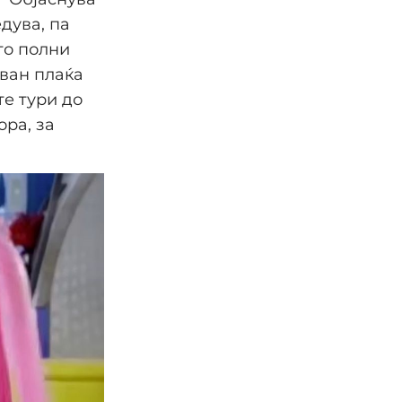
дува, па
 го полни
ван плаќа
те тури до
ра, за