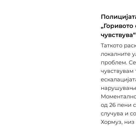
Полицијата
„Горивото 
чувствува“
Таткото рас
локалните у
проблем. Се 
чувствувам 
ескалацијат
нарушување 
Моментално,
од 26 пени 
случува и с
Хормуз, низ