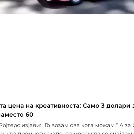
та цена на креативноста: Само 3 долари 
аместо 60
Ројтерс изјави: „Го возам ова кога можам.“ А за
танува премногу скапо, па морам да се снајдам.