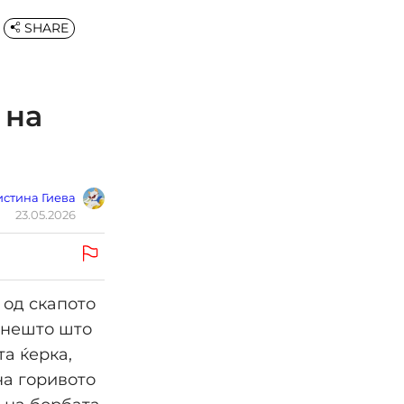
SHARE
 на
стина Гиева
23.05.2026
 од скапото
 нешто што
а ќерка,
на горивото