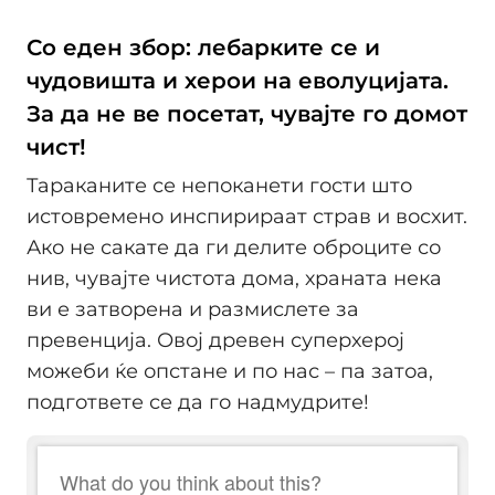
Со еден збор: лебарките се и
чудовишта и херои на еволуцијата.
За да не ве посетат, чувајте го домот
чист!
Тараканите се непоканети гости што
истовремено инспирираат страв и восхит.
Ако не сакате да ги делите оброците со
нив, чувајте чистота дома, храната нека
ви е затворена и размислете за
превенција. Овој древен суперхерој
можеби ќе опстане и по нас – па затоа,
подгответе се да го надмудрите!