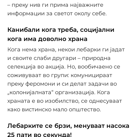
– преку нив ги прима најважните
информации за светот околу себе.
Канибали кога треба, социјални
кога има доволно храна
Кога нема храна, некои лебарки ги јадат
и своите слаби другари – природна
селекција во акција. Но, вообичаено се
соживуваат во групи: комуницираат
преку феромони и си делат задачи во
„колонијалната“ организација. Кога
храната е во изобилство, се однесуваат
како вистинско мало општество.
Лебарките се брзи, менуваат насока
25 пати во секунда!