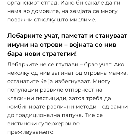
органскиот отпад. Иако би сакале да ги
нема во домовите, на земјата се многу
поважни отколку што мислиме.
Лебарките учат, паметат и стануваат
имуни на отрови – војната со нив
бара нови стратегии!
Лебарките не се глупави – брзо учат. Ако
неколку од нив загинат од отровна мамка,
останатите ќе ја избегнуваат. Многу
популации развиле отпорност на
класични пестициди, затоа треба да
комбинирате различни методи – од замки
до традиционална папуча. Тие се
вистински суперхерои во
преживувањето.