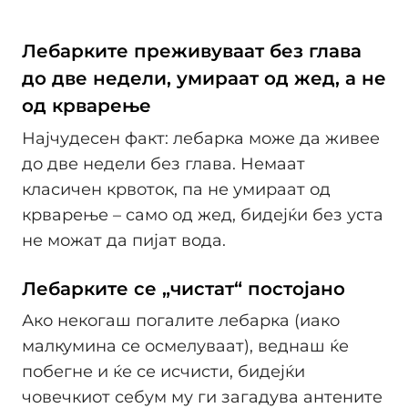
Лебарките преживуваат без глава
до две недели, умираат од жед, а не
од крварење
Најчудесен факт: лебарка може да живее
до две недели без глава. Немаат
класичен крвоток, па не умираат од
крварење – само од жед, бидејќи без уста
не можат да пијат вода.
Лебарките се „чистат“ постојано
Ако некогаш погалите лебарка (иако
малкумина се осмелуваат), веднаш ќе
побегне и ќе се исчисти, бидејќи
човечкиот себум му ги загадува антените