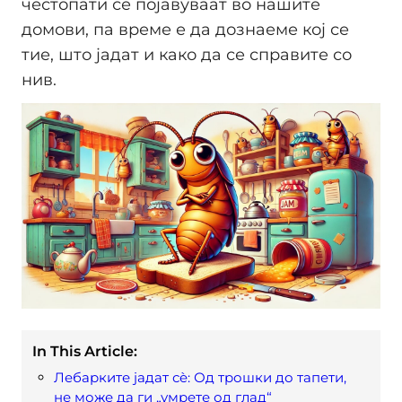
честопати се појавуваат во нашите
домови, па време е да дознаеме кој се
тие, што јадат и како да се справите со
нив.
In This Article:
Лебарките јадат сè: Од трошки до тапети,
не може да ги „умрете од глад“