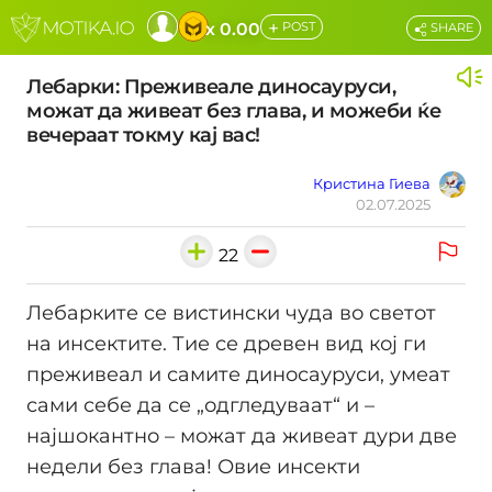
+
x 0.00
POST
SHARE
Лебарки: Преживеале диносауруси,
можат да живеат без глава, и можеби ќе
вечераат токму кај вас!
Кристина Гиева
02.07.2025
22
Лебарките се вистински чуда во светот
на инсектите. Тие се древен вид кој ги
преживеал и самите диносауруси, умеат
сами себе да се „одгледуваат“ и –
најшокантно – можат да живеат дури две
недели без глава! Овие инсекти