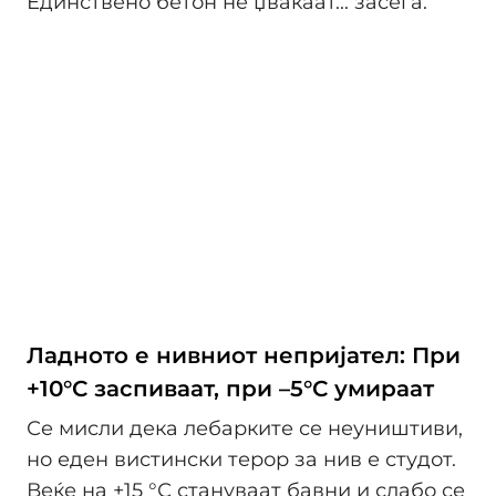
Единствено бетон не џвакаат... засега.
Ладното е нивниот непријател: При
+10°С заспиваат, при –5°С умираат
Се мисли дека лебарките се неуништиви,
но еден вистински терор за нив е студот.
Веќе на +15 °С стануваат бавни и слабо се