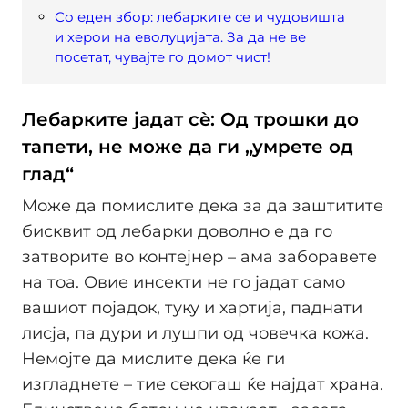
Со еден збор: лебарките се и чудовишта
и херои на еволуцијата. За да не ве
посетат, чувајте го домот чист!
Лебарките јадат сè: Од трошки до
тапети, не може да ги „умрете од
глад“
Може да помислите дека за да заштитите
бисквит од лебарки доволно е да го
затворите во контејнер – ама заборавете
на тоа. Овие инсекти не го јадат само
вашиот појадок, туку и хартија, паднати
лисја, па дури и лушпи од човечка кожа.
Немојте да мислите дека ќе ги
изгладнете – тие секогаш ќе најдат храна.