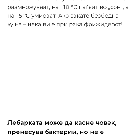
размножуваат, на +10 °С паѓаат во „сон“, а
на –5 °С умираат. Ако сакате безбедна
кујна – нека ви е при рака фрижидерот!
Лебарката може да касне човек,
пренесува бактерии, но не е