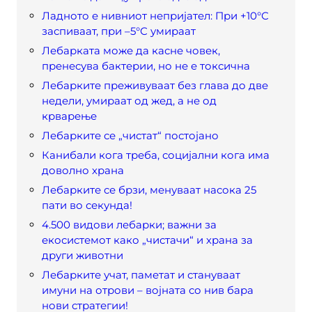
Ладното е нивниот непријател: При +10°С
заспиваат, при –5°С умираат
Лебарката може да касне човек,
пренесува бактерии, но не е токсична
Лебарките преживуваат без глава до две
недели, умираат од жед, а не од
крварење
Лебарките се „чистат“ постојано
Канибали кога треба, социјални кога има
доволно храна
Лебарките се брзи, менуваат насока 25
пати во секунда!
4.500 видови лебарки; важни за
екосистемот како „чистачи“ и храна за
други животни
Лебарките учат, паметат и стануваат
имуни на отрови – војната со нив бара
нови стратегии!