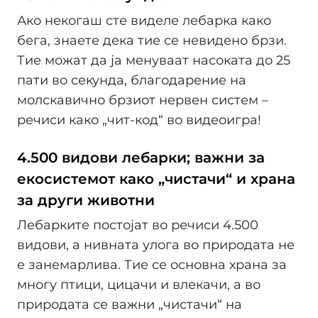
Ако некогаш сте виделе лебарка како
бега, знаете дека тие се невидено брзи.
Тие можат да ја менуваат насоката до 25
пати во секунда, благодарение на
молскавично брзиот нервен систем –
речиси како „чит-код“ во видеоигра!
4.500 видови лебарки; важни за
екосистемот како „чистачи“ и храна
за други животни
Лебарките постојат во речиси 4.500
видови, а нивната улога во природата не
е занемарлива. Тие се основна храна за
многу птици, цицачи и влекачи, а во
природата се важни „чистачи“ на