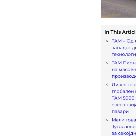
In This Articl
ТАМ – Од 
западот д
технологи
ТАМ Пион
на масов
производ
Дизел ген
глобален 
ТАМ 5000,
експанзиј
пазари
Мали това
Југослове
за секојд