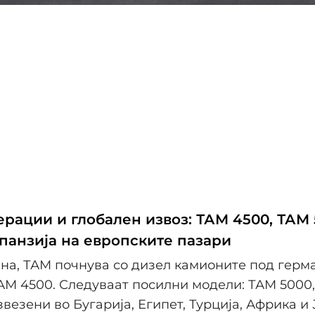
ерации и глобален извоз: ТАМ 4500, ТАМ
спанзија на европските пазари
ина, ТАМ почнува со дизел камионите под герм
АМ 4500. Следуваат посилни модели: ТАМ 5000,
звезени во Бугарија, Египет, Турција, Африка и