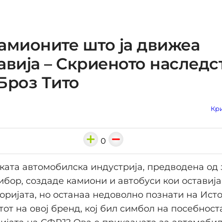
амионите што ја движеа
авија – Скриеното наследс
Броз Тито
Кри
0
ката автомобилска индустрија, предводена од
бор, создаде камиони и автобуси кои оставија
торијата, но останаа недоволно познати на Исто
тот на овој бренд, кој бил симбол на посебност