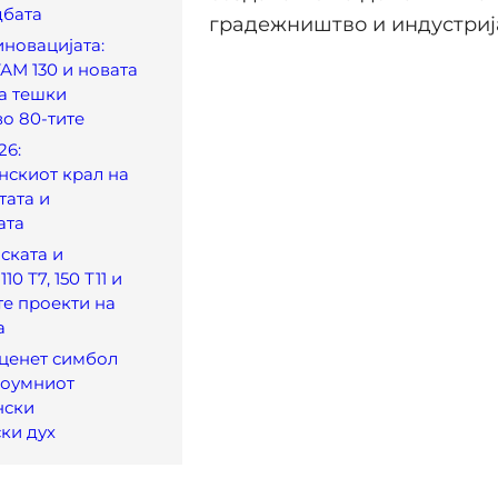
дбата
градежништво и индустриј
иновацијата:
ТАМ 130 и новата
а тешки
о 80-тите
26:
нскиот крал на
тата и
ата
јската и
10 Т7, 150 Т11 и
е проекти на
а
ценет симбол
доумниот
нски
ки дух