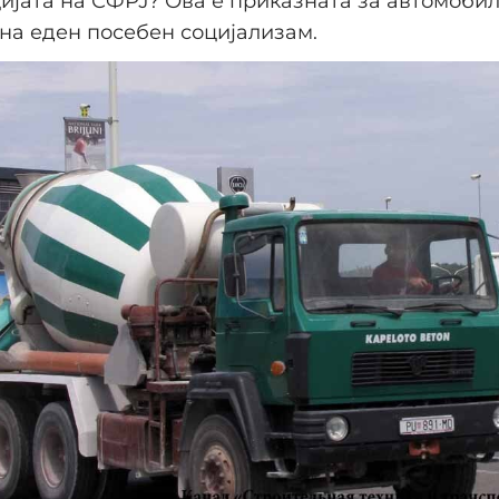
јата на СФРЈ? Ова е приказната за автомобил
 на еден посебен социјализам.