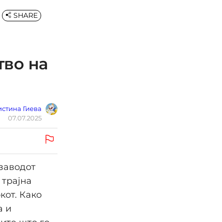
SHARE
тво на
стина Гиева
07.07.2025
 заводот
 трајна
кот. Како
а и