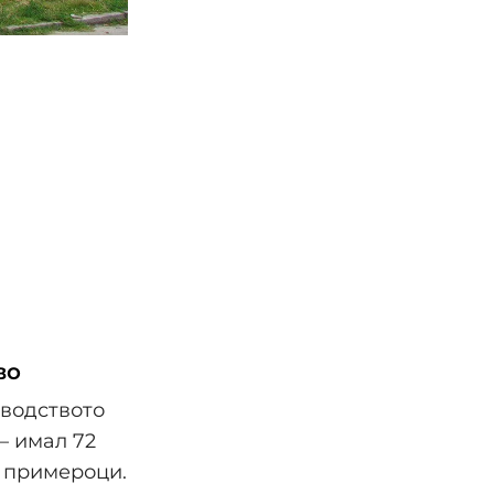
во
зводството
– имал 72
0 примероци.