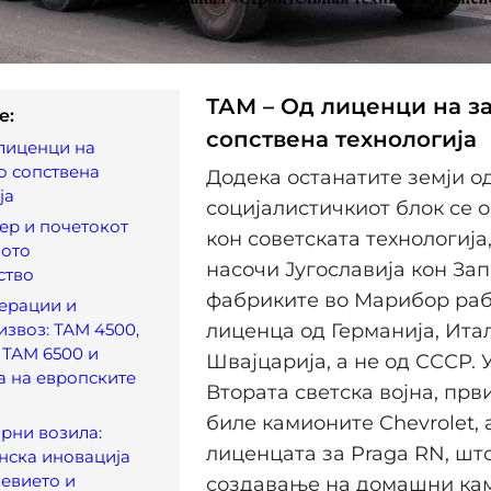
ТАМ – Од лиценци на з
e:
сопствена технологија
лиценци на
о сопствена
Додека останатите земји о
ја
социјалистичкиот блок се 
ер и почетокот
кон советската технологија,
ното
насочи Југославија кон Запа
ство
фабриките во Марибор раб
ерации и
извоз: ТАМ 4500,
лиценца од Германија, Итал
 ТАМ 6500 и
Швајцарија, а не од СССР.
а на европските
Втората светска војна, прв
биле камионите Chevrolet, 
рни возила:
лиценцата за Praga RN, шт
нска иновација
невието и
создавање на домашни ка