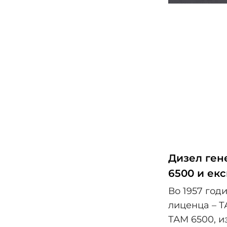
Дизел ген
6500 и ек
Во 1957 год
лиценца – Т
ТАМ 6500, и