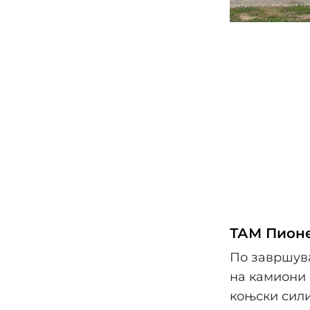
ТАМ Пионе
По завршува
на камиони 
коњски сили