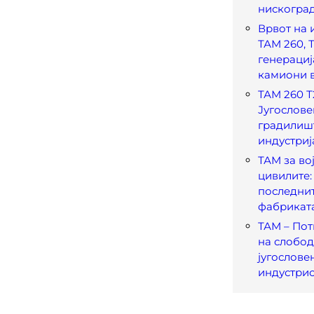
нискогра
Врвот на 
ТАМ 260, 
генерациј
камиони в
ТАМ 260 Т
Југослове
градилиш
индустриј
ТАМ за во
цивилите: 1
последнит
фабрикат
ТАМ – Пот
на слобо
југослове
индустрис