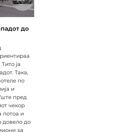
ападот до
д
ориентираа
 Тито ја
дот. Така,
отеле по
ија и
 Уште пред
иот чекор
а потоа и
о довело до
миони за