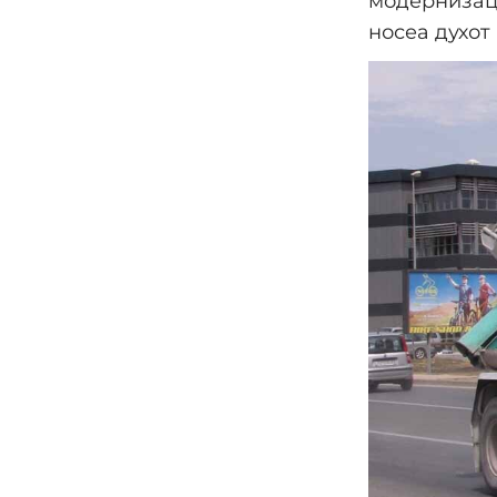
модернизаци
носеа духот