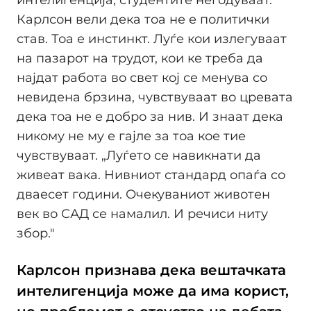
Карлсон вели дека тоа не е политички
став. Тоа е инстинкт. Луѓе кои излегуваат
на пазарот на трудот, кои ке треба да
најдат работа во свет кој се менува со
невидена брзина, чувствуваат во цревата
дека тоа не е добро за нив. И знаат дека
никому не му е гајле за тоа кое тие
чувствуваат. „Луѓето се навикнати да
живеат вака. Нивниот стандард опаѓа со
дваесет години. Очекуваниот животен
век во САД се намалил. И речиси ниту
збор."
Карлсон признава дека вештачката
интелигенција може да има корист,