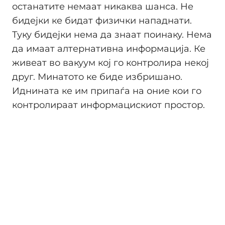
останатите немаат никаква шанса. Не
бидејки ке бидат физички нападнати.
Туку бидејки нема да знаат поинаку. Нема
да имаат алтернативна информација. Ке
живеат во вакуум кој го контролира некој
друг. Минатото ке биде избришано.
Иднината ке им припаѓа на оние кои го
контролираат информацискиот простор.