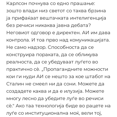
Карлсон почнува со едно прашање:
зошто влади низ светот со таква брзина
ја прифаќаат вештачката интелигенција
без речиси никаква јавна дебата?
Неговиот одговор е директен. АИ им дава
контрола. И тоа прво над комуникацијата.
Не само надзор. Способноста да се
конструира пораката, да се обликува
реалноста, да се убедуваат луѓето во
практично сè. „Пропагандните можности
кои ги нуди АИ се нешто за кое штабот на
Сталин не смеел ни да сони. Можете да
создадете каква и да е илузија. Можете
многу лесно да убедите луѓе во речиси
сè." Ако таа технологија биде во рацете на
луѓе со институционална моќ, вели тој,