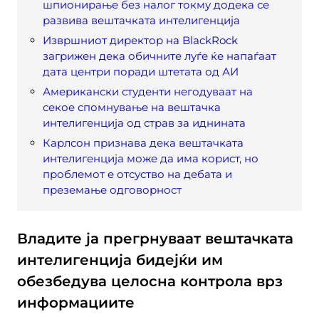
шпионирање без налог токму додека се
развива вештачката интелигенција
Извршниот директор на BlackRock
загрижен дека обичните луѓе ќе напаѓаат
дата центри поради штетата од АИ
Американски студенти негодуваат на
секое спомнување на вештачка
интелигенција од страв за иднината
Карлсон признава дека вештачката
интелигенција може да има корист, но
проблемот е отсуство на дебата и
преземање одговорност
Владите ја прегрнуваат вештачката
интелигенција бидејќи им
обезбедува целосна контрола врз
информациите