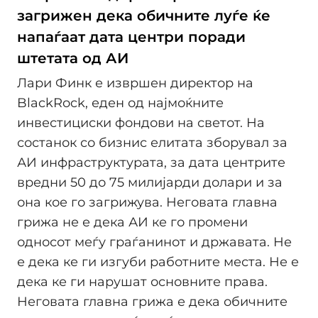
загрижен дека обичните луѓе ќе
напаѓаат дата центри поради
штетата од АИ
Лари Финк е извршен директор на
BlackRock, еден од најмоќните
инвестициски фондови на светот. На
состанок со бизнис елитата зборувал за
АИ инфраструктурата, за дата центрите
вредни 50 до 75 милијарди долари и за
она кое го загрижува. Неговата главна
грижа не е дека АИ ке го промени
односот меѓу граѓанинот и државата. Не
е дека ке ги изгуби работните места. Не е
дека ке ги нарушат основните права.
Неговата главна грижа е дека обичните