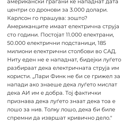
американски граѓани ќе нападнат дата
центри со дронови за 3.000 долари.
Карлсон го прашува: зошто?
Американците имаат електрична струја
сто години. Постојат 11.000 електрани,
50.000 електрични подстаници, 185
милиони електрични столбови во САД.
Ниту еден не е нападнат, бидејки луѓето
разбираат дека електричната струја им
користи. „Лари Финк не би се грижел за
напади ако знаеше дека луѓето мислат
дека АИ им е добра. Тој фактички
признава дека луѓето знаат дека тоа е
лошо за нив. Толку лошо, дека би биле
спремни да извршат кривично дело."