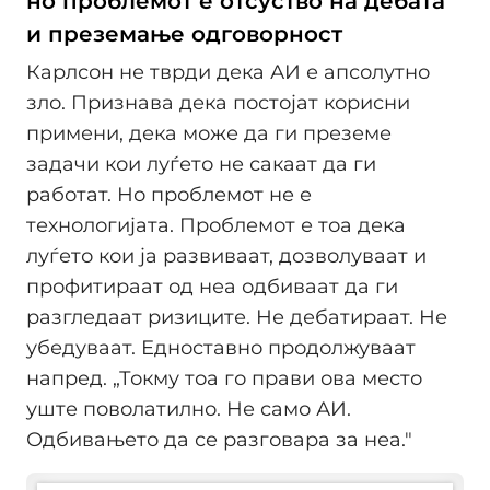
но проблемот е отсуство на дебата
и преземање одговорност
Карлсон не тврди дека АИ е апсолутно
зло. Признава дека постојат корисни
примени, дека може да ги преземе
задачи кои луѓето не сакаат да ги
работат. Но проблемот не е
технологијата. Проблемот е тоа дека
луѓето кои ја развиваат, дозволуваат и
профитираат од неа одбиваат да ги
разгледаат ризиците. Не дебатираат. Не
убедуваат. Едноставно продолжуваат
напред. „Токму тоа го прави ова место
уште поволатилно. Не само АИ.
Одбивањето да се разговара за неа."