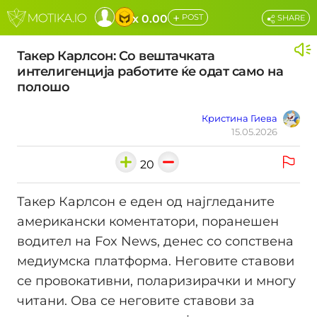
+
x 0.00
POST
SHARE
Такер Карлсон: Со вештачката
интелигенција работите ќе одат само на
полошо
Кристина Гиева
15.05.2026
20
Такер Карлсон е еден од најгледаните
американски коментатори, поранешен
водител на Fox News, денес со сопствена
медиумска платформа. Неговите ставови
се провокативни, поларизирачки и многу
читани. Ова се неговите ставови за