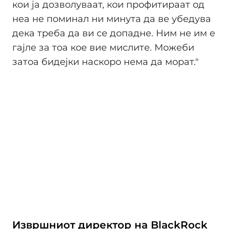
кои ја дозволуваат, кои профитираат од
неа не поминал ни минута да ве убедува
дека треба да ви се допадне. Ним не им е
гајле за тоа кое вие мислите. Можеби
затоа бидејки наскоро нема да морат."
Извршниот директор на BlackRock