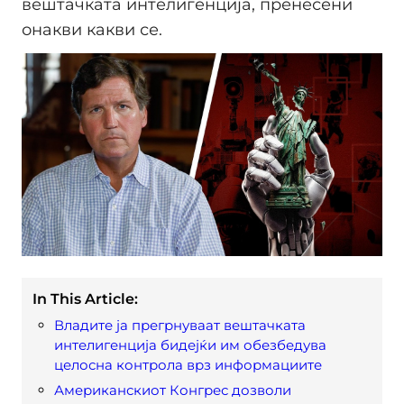
вештачката интелигенција, пренесени
онакви какви се.
In This Article:
Владите ја прегрнуваат вештачката
интелигенција бидејќи им обезбедува
целосна контрола врз информациите
Американскиот Конгрес дозволи